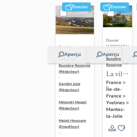
Dossier
Dossier
Dossier
IA78002174 |
Dossier
Réalisé par
IA78002272 |
Aperçu
Aperçu
Bussière
Réalisé par
Roselyne
Bussière Roselyne
La ville
(Rédacteur)
-
de
France
>
Gandini Julie
Île-de-
Mantes-
(Rédacteur)
France
>
-
la-Jolie
Yvelines
>
Mélandri Magali
(Rédacteur)
Mantes-
-
la-Jolie
Malek Houssam
(Enquêteur)
-