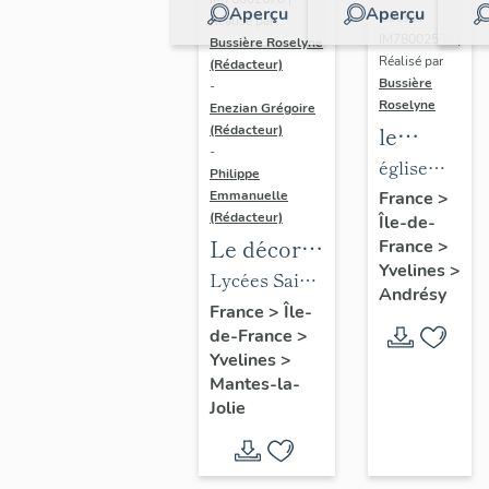
Aperçu
Aperçu
Dossier
Réalisé par
IM78002588 |
Bussière Roselyne
Réalisé par
(Rédacteur)
Bussière
-
Roselyne
Enezian Grégoire
le
(Rédacteur)
-
mobilier
église
Philippe
de
paroissiale
Emmanuelle
France
>
(Rédacteur)
Île-de-
l'église
Saint-
Le décor
France
>
Saint-
Germain
Yvelines
>
des lycées
Lycées Saint-
Germain-
Andrésy
de Mantes
Exupéry et
France
>
Île-
de-
de-France
>
Jean Rostand
Paris
Yvelines
>
(liste
Mantes-la-
supplémen
Jolie