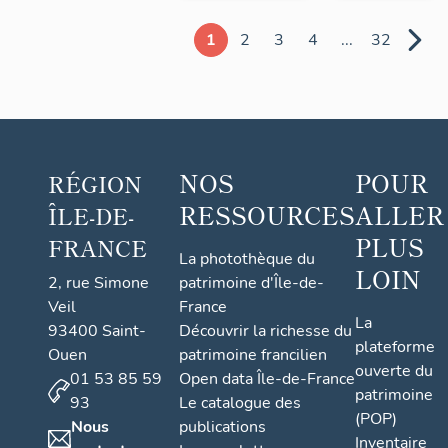
1
2
3
4
...
32
NOS
POUR
RÉGION
RESSOURCES
ALLER
ÎLE-DE-
PLUS
FRANCE
La photothèque du
LOIN
2, rue Simone
patrimoine d'Île-de-
Veil
France
La
93400 Saint-
Découvrir la richesse du
plateforme
Ouen
patrimoine francilien
ouverte du
01 53 85 59
Open data Île-de-France
patrimoine
93
Le catalogue des
(POP)
Nous
publications
Inventaire