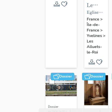
Le
mobilier
Eglise
de
paroissiale
France
>
Île-de-
l'église
Saint-
France
>
paroissial
Nicolas
Yvelines
>
Saint-
Les
Nicolas
Alluets-
le-Roi
Dossier
Dossier
Dossier
IM78002670 |