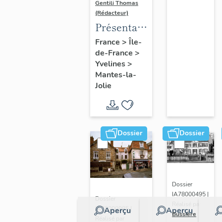
Gentili Thomas
(Rédacteur)
Présentation
de l'étude
France
>
Île-
de-France
>
Yvelines
>
Mantes-la-
Jolie
Dossier
Dossier
Dossier
IA78000495 |
Dossier
Réalisé par
IA78000985 |
Aperçu
Aperçu
Bussière
Réalisé par