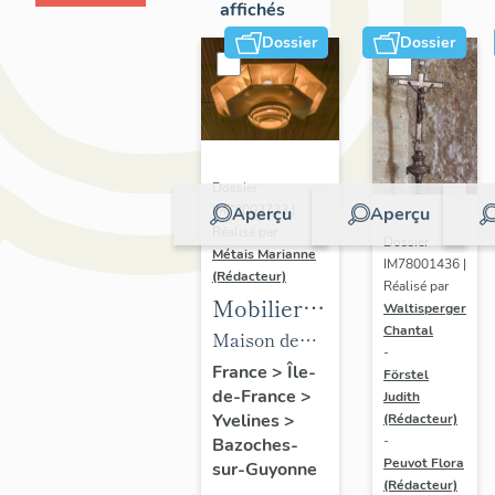
affichés
Dossier
Dossier
Dossier
IM78002723 |
Aperçu
Aperçu
Réalisé par
Dossier
Métais Marianne
IM78001436 |
(Rédacteur)
Réalisé par
Mobilier
Waltisperger
Chantal
de la
Maison de
-
maison
villégiature
France
>
Île-
Förstel
de-France
>
Louis
Judith
dite maison
Yvelines
>
(Rédacteur)
Carré
Louis Carré
-
Bazoches-
Peuvot Flora
sur-Guyonne
(Rédacteur)