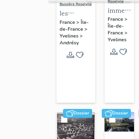
Roselyne
Bussière Roselyne
immeubles
les
maisons,
France
>
immeubles,
France
>
Île-
Île-de-
fermes
de-France
>
maisons et
France
>
Yvelines
>
fermes du
Yvelines
Andrésy
canton
d'Andrésy
Dossier
Dossier