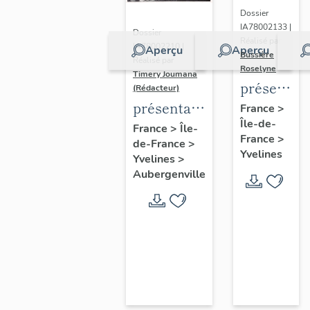
Dossier
IA78002133 |
Dossier
Réalisé par
IA78002210 |
Aperçu
Aperçu
Bussière
Réalisé par
Roselyne
Timery Joumana
présentat
(Rédacteur)
du
présentation
France
>
Île-de-
diagnostic
de l'étude
France
>
Île-
France
>
patrimonia
de-France
>
d'Elisabethville
Yvelines
Yvelines
>
urbain
Aubergenville
et
paysager
de
Seine-
Aval