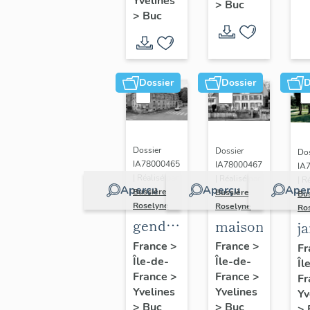
(n°1)
Yvelines
>
Buc
(n°2)
>
Buc
Dossier
Dossier
D
Dossier
Dossier
Dos
IA78000465
IA78000467
IA
| Réalisé par
| Réalisé par
| R
Aperçu
Aperçu
Aper
Bussière
Bussière
Bu
Roselyne
Roselyne
Ro
gendarmerie,
maison
j
actuellement
France
>
France
>
Fr
Île-de-
immeuble
Île-de-
Îl
France
>
France
>
Fr
Yvelines
Yvelines
Yv
>
Buc
>
Buc
>