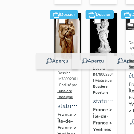
Dossier
Dossier
D
Dos
IA
| R
Aperçu
Aperçu
Aper
Bu
Ro
Dossier
Dossier
é
IM78002364
IM78002361
| Réalisé par
a
Fr
| Réalisé par
Bussière
Îl
di
Bussière
Roselyne
Fr
Roselyne
a
statue :
Yv
statue :
L
Vierge
France
>
>
Vierge
France
>
B
Île-de-
à
Île-de-
à
France
>
l'Enfant
France
>
Yvelines
l'Enfant