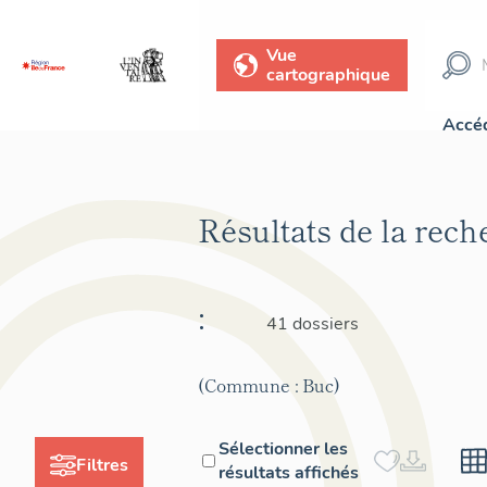
Vue
cartographique
Accéd
Résultats de la rec
:
41 dossiers
(Commune : Buc)
Sélectionner les
Filtres
résultats affichés