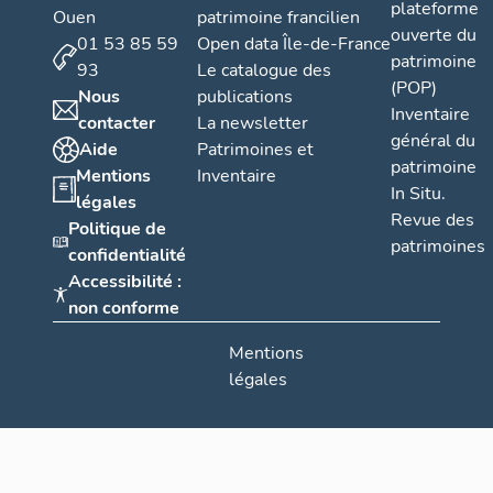
plateforme
Ouen
patrimoine francilien
ouverte du
01 53 85 59
Open data Île-de-France
patrimoine
93
Le catalogue des
(POP)
Nous
publications
Inventaire
contacter
La newsletter
général du
Aide
Patrimoines et
patrimoine
Mentions
Inventaire
In Situ.
légales
Revue des
Politique de
patrimoines
confidentialité
Accessibilité :
non conforme
Mentions
légales