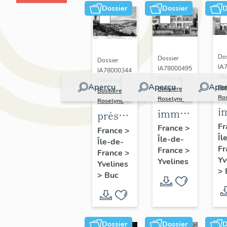
Dossier
Dossier
D
Dos
Dossier
Dossier
IA
IA78000495
IA78000344
| R
| Réalisé par
| Réalisé par
Aperçu
Aperçu
Aper
Bu
Bussière
Bussière
Ro
Roselyne
Roselyne
i
immeubles,
présentation
m
maisons,
Fr
de la
France
>
France
>
Îl
f
Île-de-
fermes
Île-de-
commune
Fr
France
>
France
>
de Buc
Yv
Yvelines
Yvelines
>
>
Buc
Dossier
Dossier
D