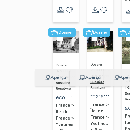
Dossier
Dossier
D
Dossier
Dossier
IA78000474
IA78000453
Dos
| Réalisé par
Aperçu
Aperçu
Aper
| Réalisé par
IA
Bussière
Bussière
| R
Roselyne
Roselyne
Bu
maison
école
Ro
dite
primaire
France
>
France
>
a
Île-de-
villa
Île-de-
de
di
Fr
France
>
France
>
Saint
filles,
Îl
A
Yvelines
Yvelines
Marie
actuellement
Fr