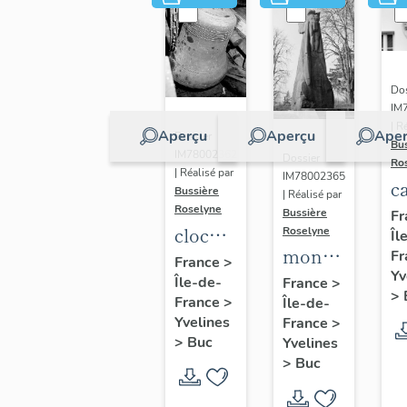
Dos
IM
| R
Aperçu
Aperçu
Aper
Dossier
Bu
IM78002362
Dossier
Ro
| Réalisé par
IM78002365
c
Bussière
| Réalisé par
s
Roselyne
Bussière
Fr
cloche
Roselyne
Îl
monument
Fr
dite
France
>
Yv
funéraire
Île-de-
Louise
France
>
>
France
>
Île-de-
de
Auguste
Yvelines
France
>
Jean
Adélaïde
>
Buc
Yvelines
Casale
>
Buc