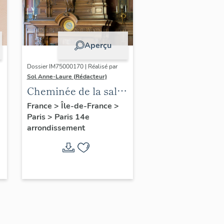
Aperçu
Dossier IM75000170 | Réalisé par
Sol Anne-Laure (Rédacteur)
Cheminée de la salle
des mariages
France
>
Île-de-France
>
Paris
>
Paris 14e
arrondissement