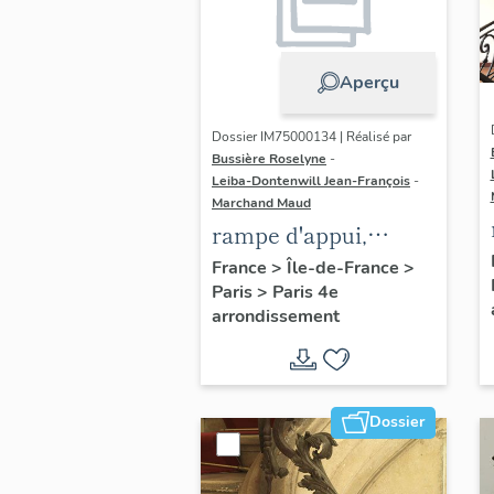
Aperçu
Dossier IM75000134 | Réalisé par
Bussière Roselyne
-
Leiba-Dontenwill Jean-François
-
Marchand Maud
rampe d'appui,
escalier de la maison
France
>
Île-de-France
>
Paris
>
Paris 4e
à porte cochère dite
arrondissement
hôtel Charpentier
(non étudié)
Dossier