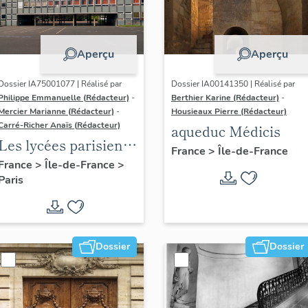
Aperçu
Aperçu
Dossier IA75001077 | Réalisé par
Dossier IA00141350 | Réalisé par
Philippe Emmanuelle (Rédacteur)
-
Berthier Karine (Rédacteur)
-
Mercier Marianne (Rédacteur)
-
Housieaux Pierre (Rédacteur)
Carré-Richer Anaïs (Rédacteur)
aqueduc Médicis
Les lycées parisiens
France
>
Île-de-France
de Jean-Claude
France
>
Île-de-France
>
Paris
Dondel et Roger
Dhuit
Dossier
Dossier