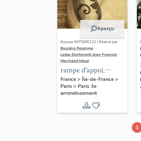
Aperçu
Dossier IM75000122 | Réalisé par
Bussière Roselyne
-
Leiba-Dontenwill Jean-François
-
Marchand Maud
rampe d'appui,
escalier de la maison
France
>
Île-de-France
>
Paris
>
Paris 3e
à porte cochère (non
arrondissement
étudié)
1