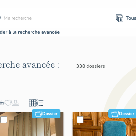
Tou
der à la recherche avancée
herche avancée :
338 dossiers
hés
Dossier
Dossier