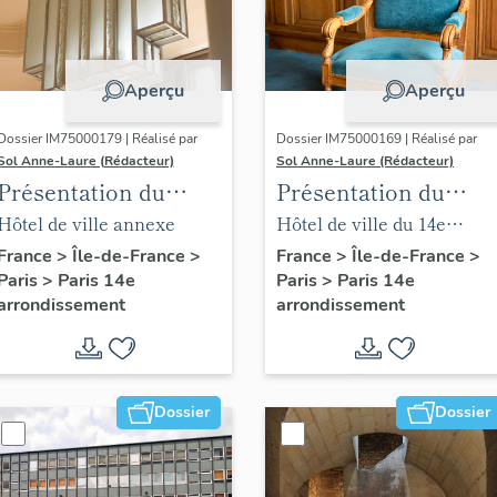
Aperçu
Aperçu
Dossier IM75000179 | Réalisé par
Dossier IM75000169 | Réalisé par
Sol Anne-Laure (Rédacteur)
Sol Anne-Laure (Rédacteur)
Présentation du
Présentation du
mobilier de la mairie
mobilier de la salle
Hôtel de ville annexe
Hôtel de ville du 14e
annexe
des mariages
arrondissement
France
>
Île-de-France
>
France
>
Île-de-France
>
Paris
>
Paris 14e
Paris
>
Paris 14e
arrondissement
arrondissement
Dossier
Dossier