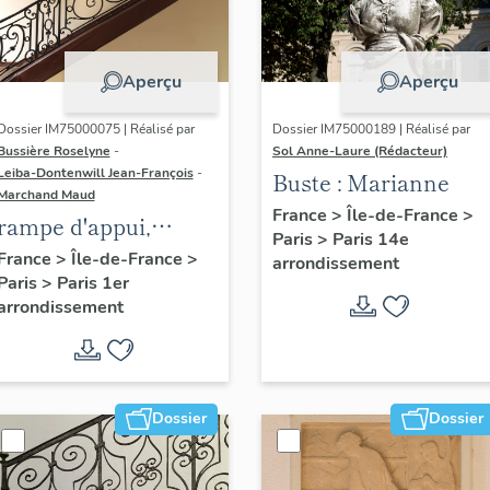
Aperçu
Aperçu
Dossier IM75000075 | Réalisé par
Dossier IM75000189 | Réalisé par
Bussière Roselyne
-
Sol Anne-Laure (Rédacteur)
Leiba-Dontenwill Jean-François
-
Buste : Marianne
Marchand Maud
France
>
Île-de-France
>
rampe d'appui,
Paris
>
Paris 14e
escalier de la maison
France
>
Île-de-France
>
arrondissement
Paris
>
Paris 1er
à porte cochère (non
arrondissement
étudié)
Dossier
Dossier