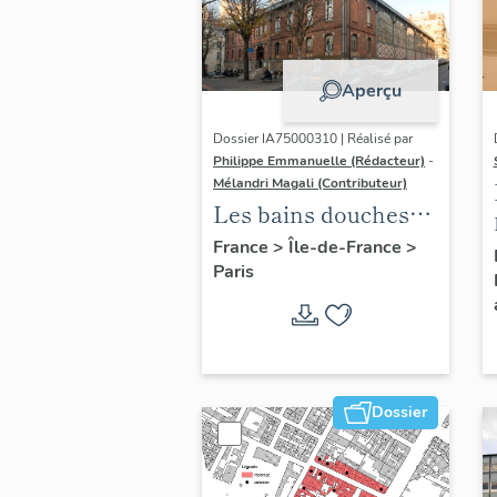
Aperçu
Dossier IA75000310 | Réalisé par
Philippe Emmanuelle (Rédacteur)
-
Mélandri Magali (Contributeur)
Les bains douches
municipaux de la
France
>
Île-de-France
>
Paris
ville de Paris
Dossier