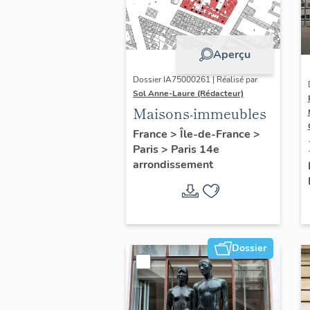
Aperçu
Dossier IA75000261 | Réalisé par
Sol Anne-Laure (Rédacteur)
Maisons-immeubles
France
>
Île-de-France
>
Paris
>
Paris 14e
arrondissement
Dossier