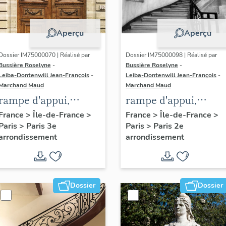
Aperçu
Aperçu
Dossier IM75000070 | Réalisé par
Dossier IM75000098 | Réalisé par
Bussière Roselyne
-
Bussière Roselyne
-
Leiba-Dontenwill Jean-François
-
Leiba-Dontenwill Jean-François
-
Marchand Maud
Marchand Maud
rampe d'appui,
rampe d'appui,
escalier de l' hôtel de
escalier de la maiso
France
>
Île-de-France
>
France
>
Île-de-France
>
Paris
>
Paris 3e
Paris
>
Paris 2e
Sandreville (non
à porte cochère (non
arrondissement
arrondissement
étudié)
étudié)
Dossier
Dossier