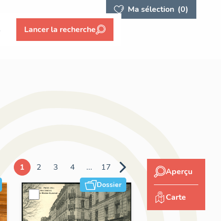
Ma sélection
(0)
s
Lancer la recherche
1
2
3
4
...
17
Aperçu
Dossier
Carte