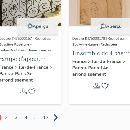
Aperçu
Aperçu
Dossier IM75000157 | Réalisé par
Dossier IM75000178 | Réalisé par
Bussière Roselyne
-
Sol Anne-Laure (Rédacteur)
Leiba-Dontenwill Jean-François
Ensemble de 4 bas
rampe d'appui,
reliefs : Les saisons
France
>
Île-de-France
>
escalier de la maison
France
>
Île-de-France
>
Paris
>
Paris 14e
Paris
>
Paris 3e
à porte cochère dite
arrondissement
arrondissement
hôtel de Bence (non
étudié)
2
3
4
...
17