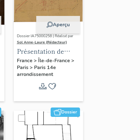
Aperçu
Dossier IA75000258 | Réalisé par
Sol Anne-Laure (Rédacteur)
Présentation de
l'étude du
France
>
Île-de-France
>
Paris
>
Paris 14e
patrimoine sur le
arrondissement
quartier du Petit-
Montrouge
Dossier