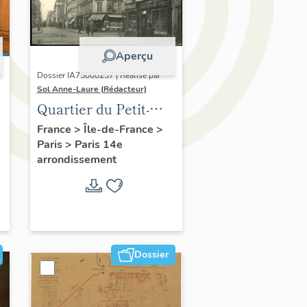
Aperçu
Dossier IA75000257 | Réalisé par
Sol Anne-Laure (Rédacteur)
Quartier du Petit-
Montrouge
France
>
Île-de-France
>
Paris
>
Paris 14e
arrondissement
Dossier