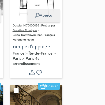
Aperçu
Dossier IM75000099 | Réalisé par
Bussière Roselyne
-
Leiba-Dontenwill Jean-François
-
Marchand Maud
rampe d'appui,
n
escalier de la maison
France
>
Île-de-France
>
Paris
>
Paris 4e
à porte cochère (non
arrondissement
étudié)
Dossier