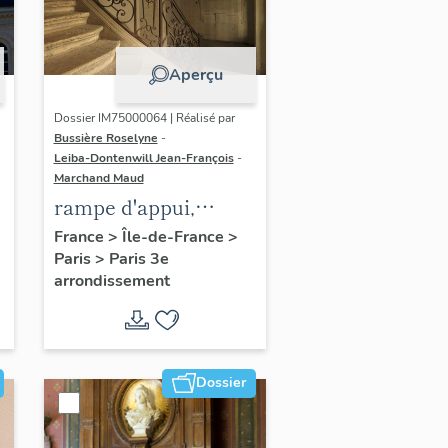
Aperçu
Dossier IM75000064 | Réalisé par
Bussière Roselyne
-
Leiba-Dontenwill Jean-François
-
Marchand Maud
rampe d'appui,
escalier de la maison
France
>
Île-de-France
>
Paris
>
Paris 3e
à porte cochère dite
arrondissement
hôtel Le Lièvre de
La Grange
Dossier