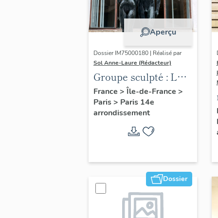
Aperçu
Dossier IM75000180 | Réalisé par
Sol Anne-Laure (Rédacteur)
Groupe sculpté : Les
Adolescents
France
>
Île-de-France
>
Paris
>
Paris 14e
arrondissement
Dossier