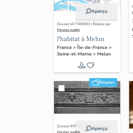
Aperçu
Dossier IA77000603 | Réalisé par
Förstel Judith
l'habitat à Melun
France
>
Île-de-France
>
Seine-et-Marne
>
Melun
Dossier
Dossier IM77000075 | Réalisé par
Aperçu
Förstel Judith