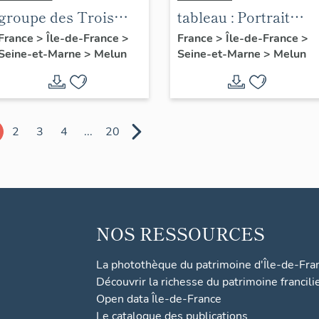
groupe des Trois
tableau : Portrait
Grâces
d'Albert Salmon,
France
>
Île-de-France
>
France
>
Île-de-France
>
Seine-et-Marne
>
Melun
Seine-et-Marne
>
Melun
fondateur de la
Cooper
2
3
4
...
20
NOS RESSOURCES
La photothèque du patrimoine d'Île-de-Fra
Découvrir la richesse du patrimoine francili
Open data Île-de-France
Le catalogue des publications