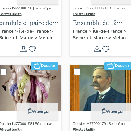
Dossier IM77000190 | Réalisé par
Dossier IM77000060 | Réalisé par
Förstel Judith
Förstel Judith
pendule et paire de
Ensemble de 12
chandeliers assortis
verrières de l'abside
France
>
Île-de-France
>
France
>
Île-de-France
>
Seine-et-Marne
>
Melun
Seine-et-Marne
>
Melun
et du choeur : Vierge
à l'Enfant, figures
bibliques et saints
Dossier
Dossier
Aperçu
Aperçu
Dossier IM77000158 | Réalisé par
Dossier IM77000179 | Réalisé par
Förstel Judith
Förstel Judith