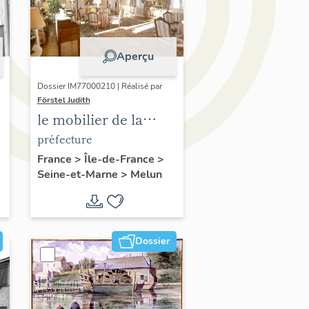
Aperçu
Dossier IM77000210 | Réalisé par
Förstel Judith
e
le mobilier de la
préfecture de Seine-
préfecture
et-Marne
France
>
Île-de-France
>
Seine-et-Marne
>
Melun
Dossier