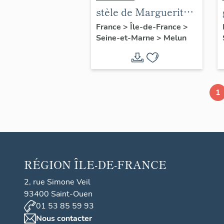
stèle de Marguerite
Lamour
France
>
Île-de-France
>
Seine-et-Marne
>
Melun
1
RÉGION
ÎLE-DE-FRANCE
2, rue Simone Veil
93400 Saint-Ouen
01 53 85 59 93
Nous contacter