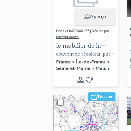
Aperçu
Dossier IM77000177 | Réalisé par
Förstel Judith
le mobilier de la
chapelle de l'hôpital
couvent de récollets, puis
hôpital
France
>
Île-de-France
>
Seine-et-Marne
>
Melun
Dossier