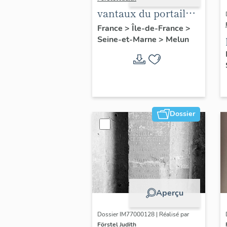
vantaux du portail
central
France
>
Île-de-France
>
Seine-et-Marne
>
Melun
Dossier
Aperçu
Dossier IM77000128 | Réalisé par
Förstel Judith