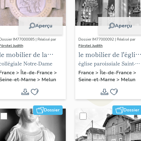
Aperçu
Aperçu
Dossier IM77000085 | Réalisé par
Dossier IM77000092 | Réalisé par
Förstel Judith
Förstel Judith
le mobilier de la
le mobilier de l'églis
collégiale Notre-
Saint-Aspais
collégiale Notre-Dame
église paroissiale Saint-
Dame
Aspais
France
>
Île-de-France
>
France
>
Île-de-France
>
Seine-et-Marne
>
Melun
Seine-et-Marne
>
Melun
Dossier
Dossier