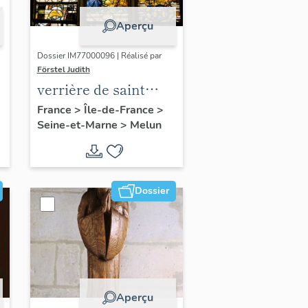
Aperçu
Dossier IM77000096 | Réalisé par
Förstel Judith
verrière de saint
François
France
>
Île-de-France
>
Seine-et-Marne
>
Melun
n
Dossier
Aperçu