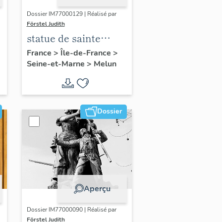
Dossier IM77000129 | Réalisé par
Förstel Judith
statue de sainte
Thérèse de Lisieux
France
>
Île-de-France
>
Seine-et-Marne
>
Melun
Dossier
Aperçu
Dossier IM77000090 | Réalisé par
Förstel Judith