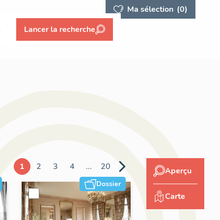
Ma sélection
(0)
s
Lancer la recherche
1
2
3
4
...
20
Aperçu
Dossier
Carte