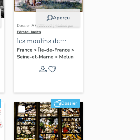
Aperçu
Dossier IA77000600 | Réalisé par
Förstel Judith
les moulins de
Melun
France
>
Île-de-France
>
Seine-et-Marne
>
Melun
Dossier