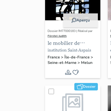
Aperçu
Dossier IM77000183 | Réalisé par
Förstel Judith
le mobilier de
l'Institution Saint-
institution Saint-Aspais
Aspais
France
>
Île-de-France
>
Seine-et-Marne
>
Melun
Dossier