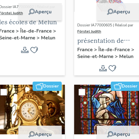
Dossier IA77000602 | Réalisé par
Aperçu
Aperçu
Förstel Judith
les écoles de Melun
Dossier IA77000605 | Réalisé par
France
>
Île-de-France
>
Förstel Judith
Seine-et-Marne
>
Melun
présentation de
l'étude du
France
>
Île-de-France
>
Seine-et-Marne
>
Melun
patrimoine de Melu
Dossier
Dossier
Aperçu
Aperçu