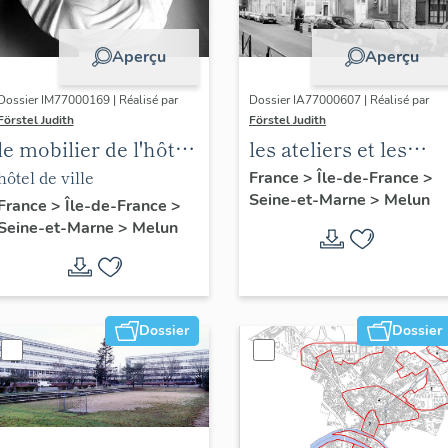
Aperçu
Aperçu
Dossier IM77000169 | Réalisé par
Dossier IA77000607 | Réalisé par
Förstel Judith
Förstel Judith
le mobilier de l'hôtel
les ateliers et les
de ville
usines de Melun
hôtel de ville
France
>
Île-de-France
>
Seine-et-Marne
>
Melun
France
>
Île-de-France
>
Seine-et-Marne
>
Melun
Dossier
Dossier