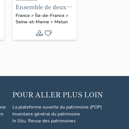
Ensemble de deux
groupes sculptés :
France
>
Île-de-France
>
Seine-et-Marne
>
Melun
Combattre pour la
Patrie
POUR ALLER PLUS LOIN
nce
La plateforme ouverte du patrimoine (POP)
en
Inventaire général du patrimoine
In Situ. Revue des patrimoines