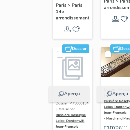
Paris
>
Pari
l' hôtel d
Paris
>
Paris
Adolescents
arrondisse
Sandrevil
14e
arrondissement
(non étud
Dossier
Doss
Dossier IM7500
Aperçu
Aperçu
| Réalisé par
Bussière Rosel
Dossier IM75000134
Leiba-Dontenwi
| Réalisé par
Jean-François
Bussière Roselyne
-
-
Marchand Ma
Leiba-Dontenwill
rampe
Jean-François