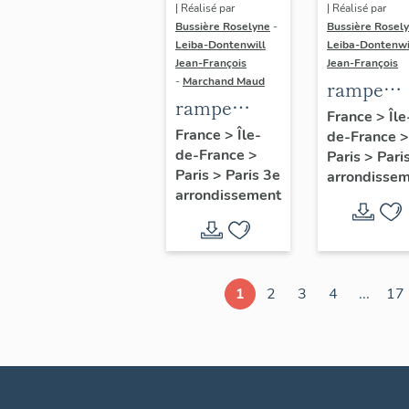
| Réalisé par
| Réalisé par
Bussière Roselyne
-
Bussière Rosel
Leiba-Dontenwill
Leiba-Dontenwi
Jean-François
Jean-François
-
Marchand Maud
rampe
rampe
d'appui,
France
>
Île
d'appui,
France
>
Île-
de-France
>
escalier 
de-France
>
escalier de
Paris
>
Pari
la maison
Paris
>
Paris 3e
arrondisse
la maison à
porte
arrondissement
porte
cochère
cochère
dite hôtel
(non étudié)
de Bence
(non étud
1
2
3
4
...
17