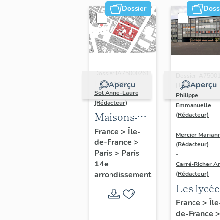
Dossier
Doss
Dossier IA75000261
Dossier IA7500
| Réalisé par
Aperçu
Aperçu
| Réalisé par
Sol Anne-Laure
Philippe
(Rédacteur)
Emmanuelle
Maisons-
(Rédacteur)
-
immeubles
France
>
Île-
Mercier Marian
de-France
>
(Rédacteur)
Paris
>
Paris
-
14e
Carré-Richer An
arrondissement
(Rédacteur)
Les lycée
parisiens
France
>
Île
de-France
>
Jean-Cla