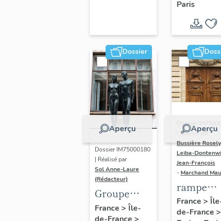
Paris
Dondel e
Roger
Dhuit
Dossier
Doss
Dossier IM7500
Aperçu
Aperçu
| Réalisé par
Bussière Rosel
Dossier IM75000180
Leiba-Dontenwi
| Réalisé par
Jean-François
Sol Anne-Laure
-
Marchand Ma
(Rédacteur)
rampe
Groupe
d'appui,
France
>
Île
sculpté :
France
>
Île-
de-France
>
escalier 
de-France
>
Les