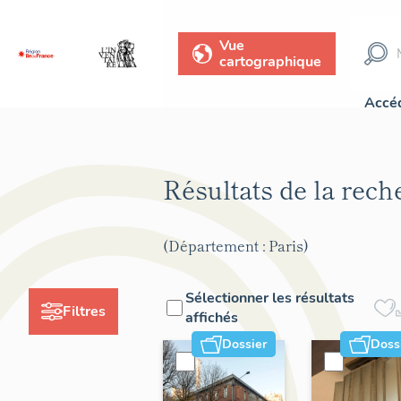
Vue
cartographique
Accéd
Résultats de la rec
(Département : Paris)
Sélectionner les résultats
Filtres
affichés
Dossier
Doss