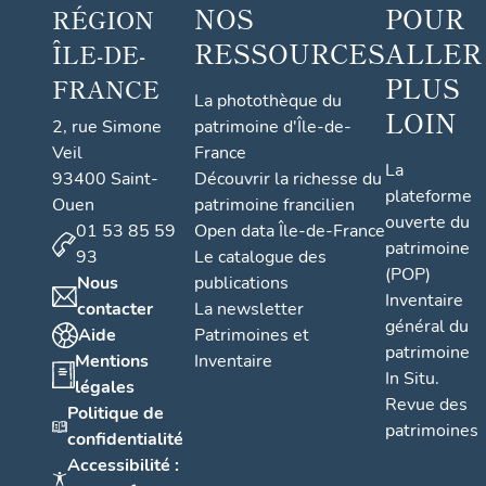
NOS
POUR
RÉGION
RESSOURCES
ALLER
ÎLE-DE-
PLUS
FRANCE
La photothèque du
LOIN
2, rue Simone
patrimoine d'Île-de-
Veil
France
La
93400 Saint-
Découvrir la richesse du
plateforme
Ouen
patrimoine francilien
ouverte du
01 53 85 59
Open data Île-de-France
patrimoine
93
Le catalogue des
(POP)
Nous
publications
Inventaire
contacter
La newsletter
général du
Aide
Patrimoines et
patrimoine
Mentions
Inventaire
In Situ.
légales
Revue des
Politique de
patrimoines
confidentialité
Accessibilité :