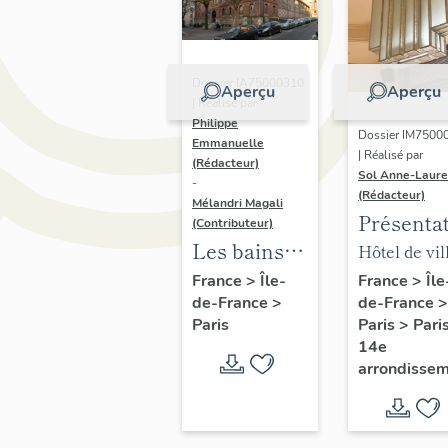
Dossier IA75000310
Aperçu
Aperçu
| Réalisé par
Philippe
Dossier IM7500
Emmanuelle
| Réalisé par
(Rédacteur)
Sol Anne-Laure
-
(Rédacteur)
Mélandri Magali
Présenta
(Contributeur)
du mobili
Les bains
Hôtel de vil
de la mai
douches
annexe
France
>
Île
France
>
Île-
de-France
>
de-France
>
annexe
municipaux
Paris
>
Pari
Paris
de la ville
14e
de Paris
arrondisse