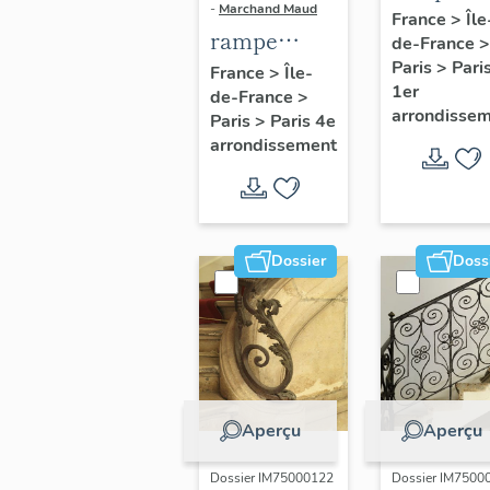
-
Marchand Maud
d'appui,
France
>
Île
rampe
de-France
>
escalier 
d'appui,
Paris
>
Pari
France
>
Île-
la maison
1er
de-France
>
escalier de
porte
arrondisse
Paris
>
Paris 4e
la maison à
cochère
arrondissement
porte
(non étud
cochère
dite hôtel
Charpentier
Dossier
Doss
(non étudié)
Aperçu
Aperçu
Dossier IM75000122
Dossier IM7500