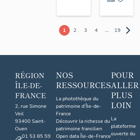
1
2
3
4
...
19
NOS
POUR
RÉGION
RESSOURCES
ALLER
ÎLE-DE-
PLUS
FRANCE
La photothèque du
LOIN
2, rue Simone
patrimoine d'Île-de-
Veil
France
La
93400 Saint-
Découvrir la richesse du
plateforme
Ouen
patrimoine francilien
ouverte du
01 53 85 59
Open data Île-de-France