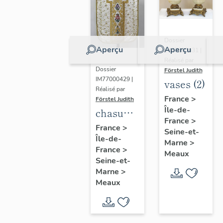
Dossier
Aperçu
Aperçu
IM77000431 |
Réalisé par
Dossier
Förstel Judith
IM77000429 |
vases (2)
Réalisé par
France
>
Förstel Judith
Île-de-
chasuble
France
>
blanche
France
>
Seine-et-
Île-de-
Marne
>
France
>
Meaux
Seine-et-
Marne
>
Meaux