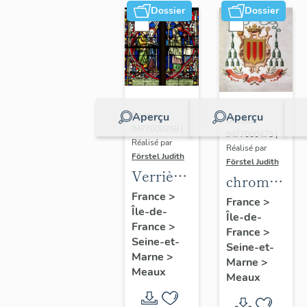
Dossier
Dossier
Aperçu
Aperçu
Dossier
Dossier
IM77000268 |
IM77000475 |
Réalisé par
Réalisé par
Förstel Judith
Förstel Judith
Verrières
chromolitho
de la
France
>
:
France
>
Île-de-
chapelle
Île-de-
armoiries
France
>
axiale
France
>
d'évêques
Seine-et-
Seine-et-
et du
Marne
>
Marne
>
Meaux
pape Pie
Meaux
X