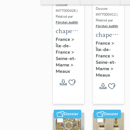
Dossier
Dossier
IM77000426 |
IM77000412 |
Réalisé par
Réalisé par
Förstel Judith
Förstel Judith
chape
chape
blanche
France
>
blanche,
France
>
Île-de-
à fleurs
Île-de-
1ere
France
>
France
>
moitié
Seine-et-
Seine-et-
Marne
>
du 20e
Marne
>
Meaux
siècle
Meaux
Dossier
Dossier