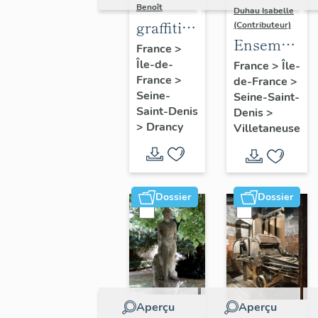
Benoît
Duhau Isabelle
graffiti
(Contributeur)
Ensemble
sur murs
France
>
de deux
Île-de-
et
France
>
Île-
France
>
de-France
>
décors
charpentes
Seine-
Seine-Saint-
architectur
des
Saint-Denis
Denis
>
"caves-
>
Drancy
Villetaneuse
prisons
Dossier
Dossier
Aperçu
Aperçu