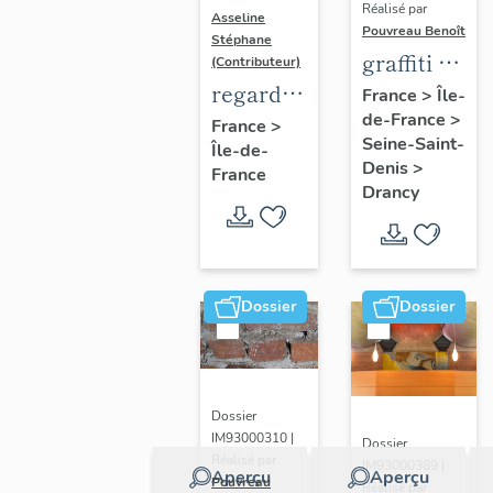
Réalisé par
Asseline
Pouvreau Benoît
Stéphane
graffiti de
(Contributeur)
chambrée
regard
France
>
Île-
de-France
>
sur
photographique
France
>
Seine-Saint-
Île-de-
revers de
sur les
Denis
>
France
façade
paysages
Drancy
de la
Plaine
de
France.
Dossier
Dossier
Dossier
IM93000310 |
Dossier
Réalisé par
IM93000389 |
Aperçu
Aperçu
Pouvreau
Réalisé par