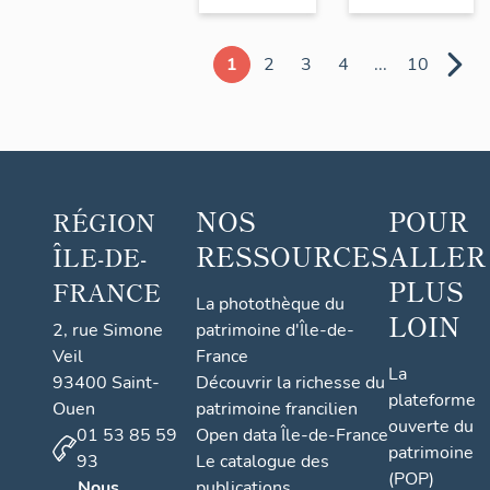
1
2
3
4
...
10
NOS
POUR
RÉGION
RESSOURCES
ALLER
ÎLE-DE-
PLUS
FRANCE
La photothèque du
LOIN
2, rue Simone
patrimoine d'Île-de-
Veil
France
La
93400 Saint-
Découvrir la richesse du
plateforme
Ouen
patrimoine francilien
ouverte du
01 53 85 59
Open data Île-de-France
patrimoine
93
Le catalogue des
(POP)
Nous
publications