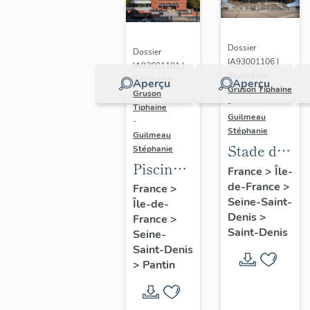
Dossier
Dossier
IA93001106 |
IA93001101 |
Réalisé par
Réalisé par
Aperçu
Aperçu
Gruson Tiphaine
Gruson
-
Tiphaine
Guilmeau
-
Stéphanie
Guilmeau
Stade de
Stéphanie
Piscine
France
France
>
Île-
Leclerc,
de-France
>
France
>
Seine-Saint-
Île-de-
actuellement
Denis
>
France
>
piscine
Saint-Denis
Seine-
Alice-
Saint-Denis
Milliat
>
Pantin