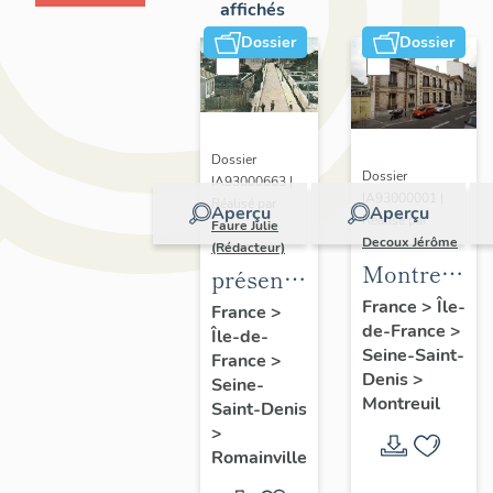
affichés
Dossier
Dossier
Dossier
Dossier
IA93000663 |
IA93000001 |
Réalisé par
Aperçu
Aperçu
Réalisé par
Faure Julie
Decoux Jérôme
(Rédacteur)
Montreuil
présentation
-
de
France
>
Île-
France
>
de-France
>
Patrimoine
Île-de-
l'inventaire
Seine-Saint-
France
>
industriel
de la
Denis
>
Seine-
-
commune
Montreuil
Saint-Denis
Présentatio
de
>
générale
Romainville
Romainville
de l'étude