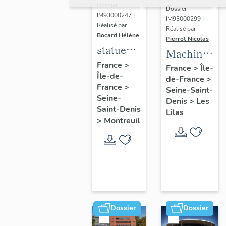
Dossier
Dossier
IM93000247 |
IM93000299 |
Réalisé par
Réalisé par
Bocard Hélène
Pierrot Nicolas
statues
Machine
colossales
France
>
à
France
>
Île-
Île-de-
: le
de-France
>
déchiqueter
France
>
discobole,
Seine-Saint-
et à
Seine-
Denis
>
Les
le
épurer
Saint-Denis
Lilas
tennisman
>
Montreuil
mécaniquem
:
cardeuse
Dossier
Dossier