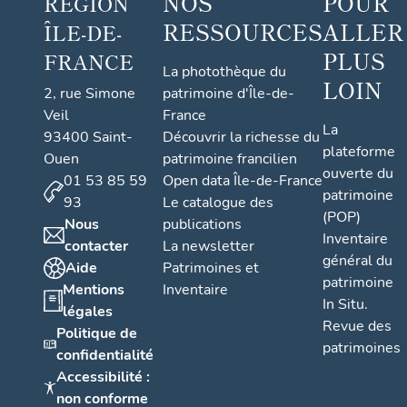
NOS
POUR
RÉGION
RESSOURCES
ALLER
ÎLE-DE-
PLUS
FRANCE
La photothèque du
LOIN
2, rue Simone
patrimoine d'Île-de-
Veil
France
La
93400 Saint-
Découvrir la richesse du
plateforme
Ouen
patrimoine francilien
ouverte du
01 53 85 59
Open data Île-de-France
patrimoine
93
Le catalogue des
(POP)
Nous
publications
Inventaire
contacter
La newsletter
général du
Aide
Patrimoines et
patrimoine
Mentions
Inventaire
In Situ.
légales
Revue des
Politique de
patrimoines
confidentialité
Accessibilité :
non conforme