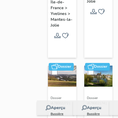
Jolie
Île-de-
de ville
France
>
Yvelines
>
Mantes-la-
Jolie
Dossier
Dossier
Dossier
Dossier
IA78002272 |
IA78002174 |
Aperçu
Aperçu
Réalisé par
Réalisé par
Bussière
Bussière