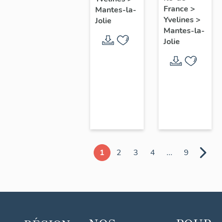
chœur
France
>
Mantes-la-
Yvelines
>
Jolie
Mantes-la-
Jolie
1
2
3
4
...
9