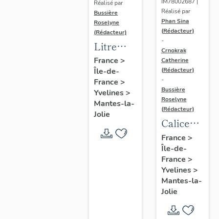
IM78002687 |
Réalisé par
Réalisé par
Bussière
Phan Sina
Roselyne
(Rédacteur)
(Rédacteur)
-
Litre
Crnokrak
funéraire
France
>
Catherine
(Rédacteur)
Île-de-
du
-
France
>
prince
Bussière
Yvelines
>
de Conti
Roselyne
Mantes-la-
(Rédacteur)
Jolie
Calice
n°2 et sa
France
>
Île-de-
patène
France
>
Yvelines
>
Mantes-la-
Jolie