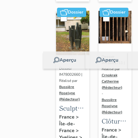
Dossier
Dossier
Dossier
Aperçu
Aperçu
IM78002711 |
Dossier
Réalisé par
IM78002660 |
Crnokrak
Réalisé par
Catherine
Bussière
(Rédacteur)
Roselyne
-
(Rédacteur)
Bussière
Sculpture
Roselyne
(Rédacteur)
: la
France
>
Clôture
Île-de-
Ronde
de
France
>
France
>
Île-de-
Yvelines
>