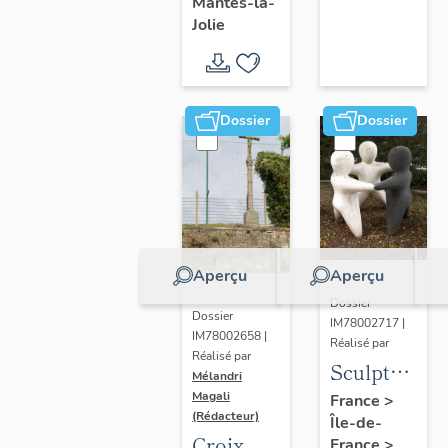
Mantes-la-
Jolie
Dossier
Dossier
Aperçu
Aperçu
Dossier
Dossier
IM78002717 |
IM78002658 |
Réalisé par
Réalisé par
Sculpture
Mélandri
: la
Magali
France
>
(Rédacteur)
Île-de-
Ronde
Croix
France
>