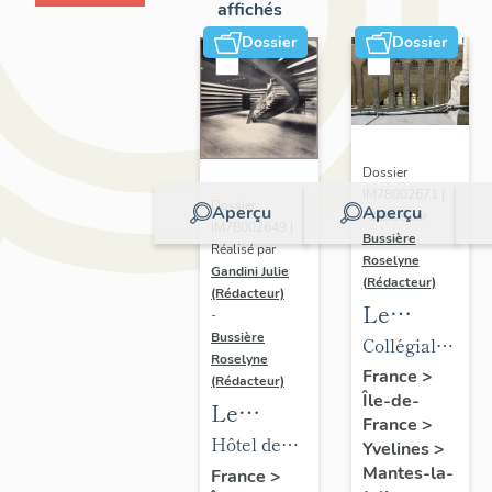
affichés
Dossier
Dossier
Dossier
IM78002671 |
Dossier
Aperçu
Aperçu
Réalisé par
IM78002649 |
Bussière
Réalisé par
Roselyne
Gandini Julie
(Rédacteur)
(Rédacteur)
Le
-
mobilier
Bussière
Collégiale
Roselyne
de la
Notre-
France
>
(Rédacteur)
Île-de-
collégiale
Dame
Le
France
>
mobilier
Hôtel de
Yvelines
>
de l'hôtel
ville
Mantes-la-
France
>