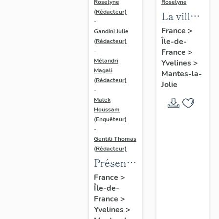
Roselyne
Roselyne
(Rédacteur)
La ville
-
de
France
>
Gandini Julie
Île-de-
Mantes-
(Rédacteur)
France
>
-
la-Jolie
Mélandri
Yvelines
>
Magali
Mantes-la-
(Rédacteur)
Jolie
-
Malek
Houssam
(Enquêteur)
-
Gentili Thomas
(Rédacteur)
Présentation
de
France
>
Île-de-
l'étude
France
>
Yvelines
>