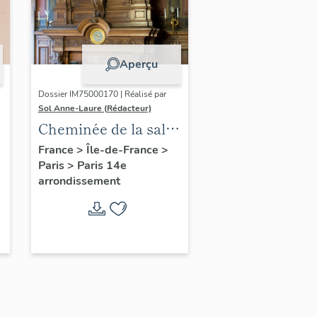
Aperçu
Dossier IM75000170 | Réalisé par
Sol Anne-Laure (Rédacteur)
Cheminée de la salle
des mariages
France
>
Île-de-France
>
Paris
>
Paris 14e
arrondissement