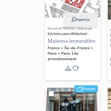
Aperçu
Dossier IA75000261 | Réalisé par
Sol Anne-Laure (Rédacteur)
Maisons-immeubles
France
>
Île-de-France
>
Paris
>
Paris 14e
arrondissement
Dossier