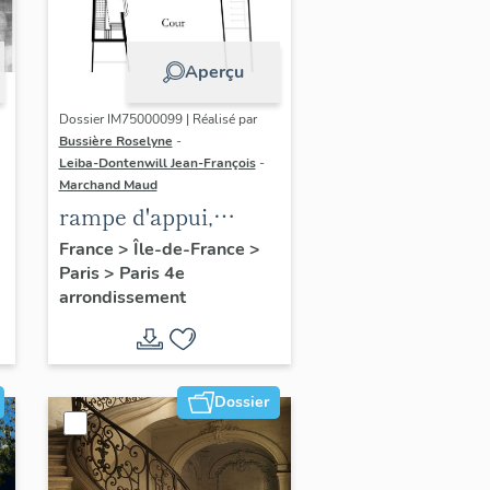
Aperçu
Dossier IM75000099 | Réalisé par
Bussière Roselyne
-
Leiba-Dontenwill Jean-François
-
Marchand Maud
rampe d'appui,
n
escalier de la maison
France
>
Île-de-France
>
Paris
>
Paris 4e
à porte cochère (non
arrondissement
étudié)
Dossier