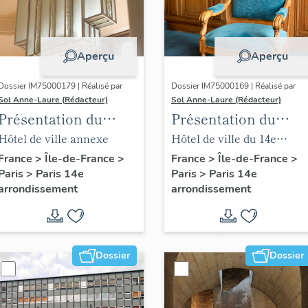
Aperçu
Aperçu
Dossier IM75000179 | Réalisé par
Dossier IM75000169 | Réalisé par
Sol Anne-Laure (Rédacteur)
Sol Anne-Laure (Rédacteur)
Présentation du
Présentation du
mobilier de la mairie
mobilier de la salle
Hôtel de ville annexe
Hôtel de ville du 14e
annexe
des mariages
arrondissement
France
>
Île-de-France
>
France
>
Île-de-France
>
Paris
>
Paris 14e
Paris
>
Paris 14e
arrondissement
arrondissement
Dossier
Dossier