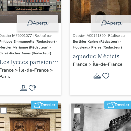
Aperçu
Aperçu
Dossier IA75001077 | Réalisé par
Dossier IA00141350 | Réalisé par
Philippe Emmanuelle (Rédacteur)
-
Berthier Karine (Rédacteur)
-
Mercier Marianne (Rédacteur)
-
Housieaux Pierre (Rédacteur)
Carré-Richer Anaïs (Rédacteur)
aqueduc Médicis
Les lycées parisiens
France
>
Île-de-France
de Jean-Claude
France
>
Île-de-France
>
Paris
Dondel et Roger
Dhuit
Dossier
Dossier