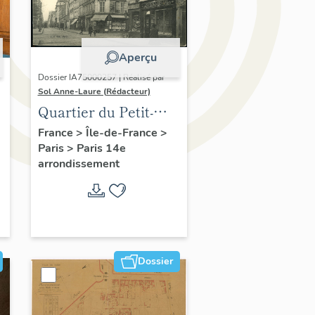
Aperçu
Dossier IA75000257 | Réalisé par
Sol Anne-Laure (Rédacteur)
Quartier du Petit-
Montrouge
France
>
Île-de-France
>
Paris
>
Paris 14e
arrondissement
Dossier