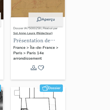
Aperçu
Dossier IA75000258 | Réalisé par
Sol Anne-Laure (Rédacteur)
Présentation de
l'étude du
France
>
Île-de-France
>
Paris
>
Paris 14e
patrimoine sur le
arrondissement
quartier du Petit-
Montrouge
Dossier