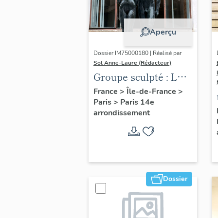
Aperçu
Dossier IM75000180 | Réalisé par
Sol Anne-Laure (Rédacteur)
Groupe sculpté : Les
Adolescents
France
>
Île-de-France
>
Paris
>
Paris 14e
arrondissement
Dossier