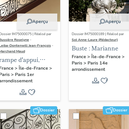
Aperçu
Aperçu
Dossier IM75000075 | Réalisé par
Dossier IM75000189 | Réalisé par
Bussière Roselyne
-
Sol Anne-Laure (Rédacteur)
Leiba-Dontenwill Jean-François
-
Buste : Marianne
Marchand Maud
France
>
Île-de-France
>
rampe d'appui,
Paris
>
Paris 14e
escalier de la maison
France
>
Île-de-France
>
arrondissement
Paris
>
Paris 1er
à porte cochère (non
arrondissement
étudié)
Dossier
Dossier