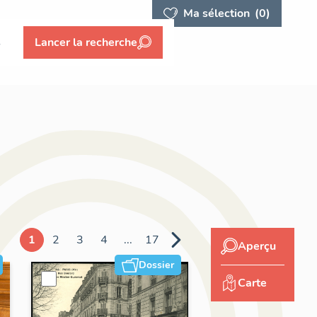
Ma sélection
(0)
s
Lancer la recherche
1
2
3
4
...
17
Aperçu
Dossier
Carte