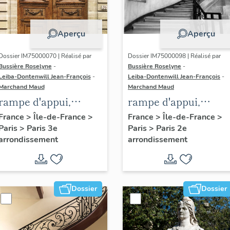
Aperçu
Aperçu
Dossier IM75000070 | Réalisé par
Dossier IM75000098 | Réalisé par
Bussière Roselyne
-
Bussière Roselyne
-
Leiba-Dontenwill Jean-François
-
Leiba-Dontenwill Jean-François
-
Marchand Maud
Marchand Maud
rampe d'appui,
rampe d'appui,
escalier de l' hôtel de
escalier de la maiso
France
>
Île-de-France
>
France
>
Île-de-France
>
Paris
>
Paris 3e
Paris
>
Paris 2e
Sandreville (non
à porte cochère (non
arrondissement
arrondissement
étudié)
étudié)
Dossier
Dossier