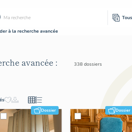
Tou
der à la recherche avancée
herche avancée :
338 dossiers
hés
Dossier
Dossier