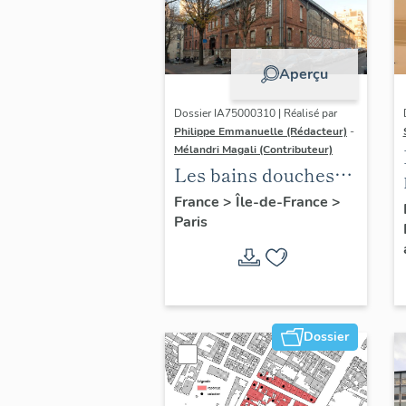
Aperçu
Dossier IA75000310 | Réalisé par
Philippe Emmanuelle (Rédacteur)
-
Mélandri Magali (Contributeur)
Les bains douches
municipaux de la
France
>
Île-de-France
>
Paris
ville de Paris
Dossier