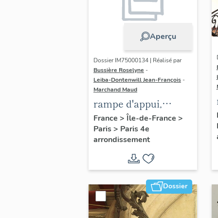
Aperçu
Dossier IM75000134 | Réalisé par
Bussière Roselyne
-
Leiba-Dontenwill Jean-François
-
Marchand Maud
rampe d'appui,
escalier de la maison
France
>
Île-de-France
>
Paris
>
Paris 4e
à porte cochère dite
arrondissement
hôtel Charpentier
(non étudié)
Dossier