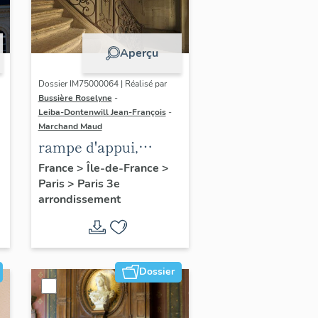
Aperçu
Dossier IM75000064 | Réalisé par
Bussière Roselyne
-
Leiba-Dontenwill Jean-François
-
Marchand Maud
rampe d'appui,
escalier de la maison
France
>
Île-de-France
>
Paris
>
Paris 3e
à porte cochère dite
arrondissement
hôtel Le Lièvre de
La Grange
Dossier