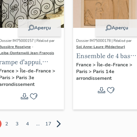
Aperçu
Aperçu
Dossier IM75000157 | Réalisé par
Dossier IM75000178 | Réalisé par
Bussière Roselyne
-
Sol Anne-Laure (Rédacteur)
Leiba-Dontenwill Jean-François
Ensemble de 4 bas
rampe d'appui,
reliefs : Les saisons
France
>
Île-de-France
>
escalier de la maison
France
>
Île-de-France
>
Paris
>
Paris 14e
Paris
>
Paris 3e
à porte cochère dite
arrondissement
arrondissement
hôtel de Bence (non
étudié)
2
3
4
...
17