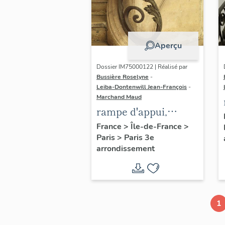
Aperçu
Dossier IM75000122 | Réalisé par
Bussière Roselyne
-
Leiba-Dontenwill Jean-François
-
Marchand Maud
rampe d'appui,
escalier de la maison
France
>
Île-de-France
>
Paris
>
Paris 3e
à porte cochère (non
arrondissement
étudié)
1