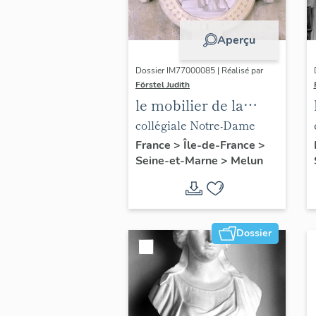
Aperçu
Dossier IM77000085 | Réalisé par
Förstel Judith
le mobilier de la
collégiale Notre-
collégiale Notre-Dame
Dame
France
>
Île-de-France
>
Seine-et-Marne
>
Melun
Dossier