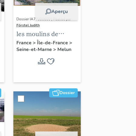
Aperçu
Dossier IA77000600 | Réalisé par
Förstel Judith
les moulins de
Melun
France
>
Île-de-France
>
Seine-et-Marne
>
Melun
Dossier