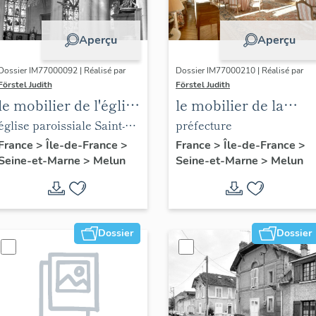
Aperçu
Aperçu
Dossier IM77000092 | Réalisé par
Dossier IM77000210 | Réalisé par
Förstel Judith
Förstel Judith
le mobilier de l'église
le mobilier de la
Saint-Aspais
préfecture de Seine-
église paroissiale Saint-
préfecture
et-Marne
Aspais
France
>
Île-de-France
>
France
>
Île-de-France
>
Seine-et-Marne
>
Melun
Seine-et-Marne
>
Melun
Dossier
Dossier