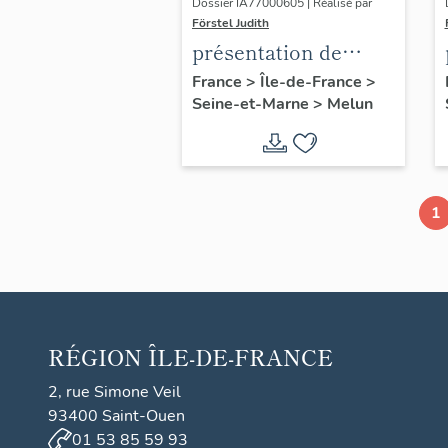
Dossier IA77000605 | Réalisé par
Förstel Judith
présentation de
l'étude du
France
>
Île-de-France
>
Seine-et-Marne
>
Melun
patrimoine de Melun
1
RÉGION
ÎLE-DE-FRANCE
2, rue Simone Veil
93400 Saint-Ouen
01 53 85 59 93