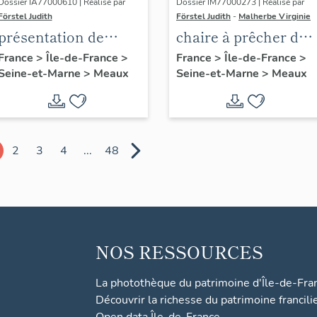
Dossier IA77000610 | Réalisé par
Dossier IM77000273 | Réalisé par
Förstel Judith
Förstel Judith
-
Malherbe Virginie
présentation de
chaire à prêcher des
l'étude du
Trinitaires
France
>
Île-de-France
>
France
>
Île-de-France
>
Seine-et-Marne
>
Meaux
Seine-et-Marne
>
Meaux
patrimoine de
Meaux
2
3
4
...
48
NOS RESSOURCES
La photothèque du patrimoine d'Île-de-Fra
Découvrir la richesse du patrimoine francili