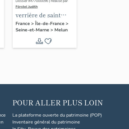
Dossier IM77000096 | Réalisé par
Förstel Judith
verrière de saint
François
France
>
Île-de-France
>
Seine-et-Marne
>
Melun
POUR ALLER PLUS LOIN
nce
La plateforme ouverte du patrimoine (POP)
en
Inventaire général du patrimoine