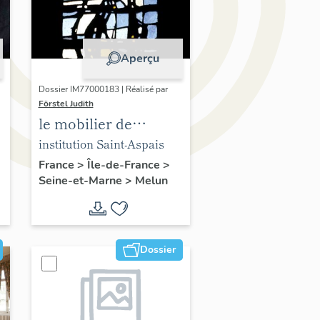
Aperçu
Dossier IM77000183 | Réalisé par
Förstel Judith
le mobilier de
l'Institution Saint-
institution Saint-Aspais
Aspais
France
>
Île-de-France
>
Seine-et-Marne
>
Melun
Dossier