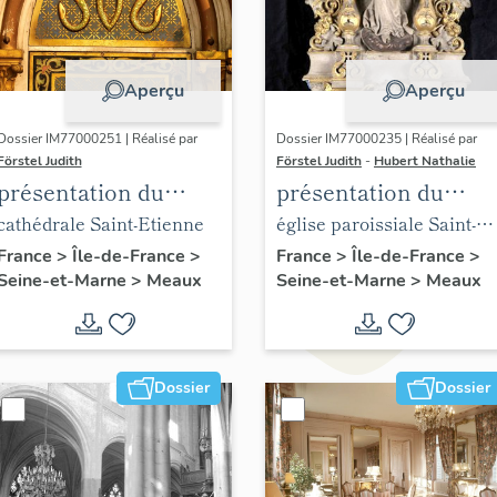
Aperçu
Aperçu
Dossier IM77000251 | Réalisé par
Dossier IM77000235 | Réalisé par
Förstel Judith
Förstel Judith
-
Hubert Nathalie
présentation du
présentation du
mobilier de la
mobilier de l'église
cathédrale Saint-Etienne
église paroissiale Saint-
cathédrale de Meaux
Saint-Nicolas de
Nicolas de Meaux
France
>
Île-de-France
>
France
>
Île-de-France
>
Seine-et-Marne
>
Meaux
Seine-et-Marne
>
Meaux
Meaux
Dossier
Dossier