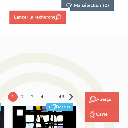
Ma sélection
(0)
s
Lancer la recherche
1
2
3
4
...
48
Aperçu
Dossier
Carte