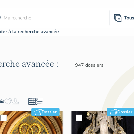
Tou
der à la recherche avancée
herche avancée :
947 dossiers
hés
Dossier
Dossier