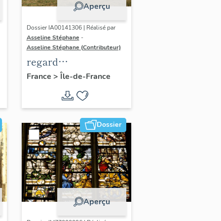
Aperçu
Dossier IA00141306 | Réalisé par
Asseline Stéphane
-
Asseline Stéphane (Contributeur)
regard
photographique sur
France
>
Île-de-France
les paysages de la
Plaine de France.
Dossier
Aperçu