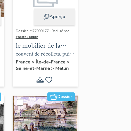
Aperçu
Dossier IM77000177 | Réalisé par
Förstel Judith
le mobilier de la
chapelle de l'hôpital
couvent de récollets, puis
hôpital
France
>
Île-de-France
>
Seine-et-Marne
>
Melun
Dossier