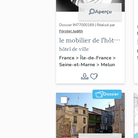
Aperçu
Dossier IM77000169 | Réalisé par
Förstel Judith
le mobilier de l'hôtel
de ville
hôtel de ville
France
>
Île-de-France
>
Seine-et-Marne
>
Melun
Dossier