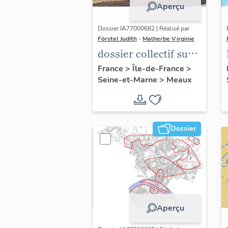
Aperçu
Dossier IA77000682 | Réalisé par
Förstel Judith
-
Malherbe Virginie
dossier collectif sur
les cours communes
France
>
Île-de-France
>
Seine-et-Marne
>
Meaux
du Faubourg Saint-
Nicolas
Dossier
Aperçu