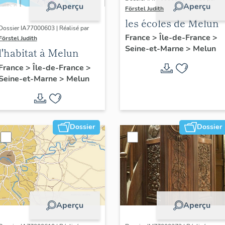
Aperçu
Aperçu
Förstel Judith
les écoles de Melun
Dossier IA77000603 | Réalisé par
France
>
Île-de-France
>
Förstel Judith
Seine-et-Marne
>
Melun
l'habitat à Melun
France
>
Île-de-France
>
Seine-et-Marne
>
Melun
Dossier
Dossier
Aperçu
Aperçu