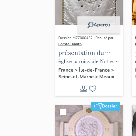
Aperçu
Dossier IM77000432 | Réalisé par
Förstel Judith
présentation du
mobilier de l'église
église paroissiale Notre-
paroissiale Notre-
Dame du Marché
France
>
Île-de-France
>
Seine-et-Marne
>
Meaux
Dame du Marché
Dossier