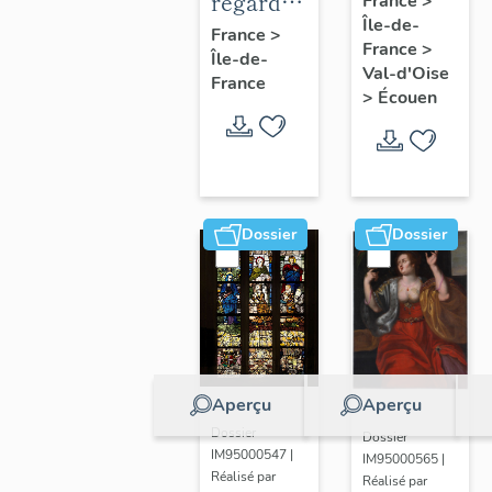
regard
France
>
Île-de-
en
photographique
France
>
France
>
médaillon
Île-de-
sur les
Val-d'Oise
France
ovale.
paysages
>
Écouen
de la
Plaine
de
France.
Dossier
Dossier
Aperçu
Aperçu
Dossier
Dossier
IM95000547 |
IM95000565 |
Réalisé par
Réalisé par