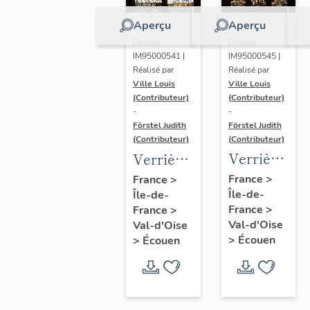
Aperçu
Aperçu
Dossier
Dossier
IM95000545 |
IM95000541 |
Réalisé par
Réalisé par
Ville Louis
Ville Louis
(Contributeur)
(Contributeur)
-
-
Förstel Judith
Förstel Judith
(Contributeur)
(Contributeur)
Verrière
Verrière
de la
de la
France
>
France
>
Île-de-
baie 6 :
Île-de-
baie 2 :
France
>
France
>
Pietà et
scènes
Val-d'Oise
Val-d'Oise
donateurs
de la
>
Écouen
>
Écouen
Passion,
avec
donatrices