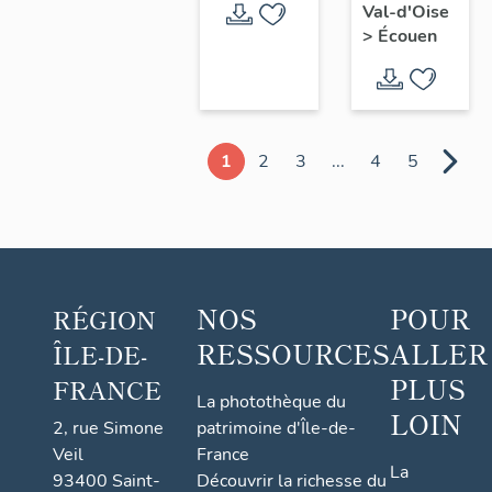
Val-d'Oise
>
Écouen
1
2
3
...
4
5
NOS
POUR
RÉGION
RESSOURCES
ALLER
ÎLE-DE-
PLUS
FRANCE
La photothèque du
LOIN
2, rue Simone
patrimoine d'Île-de-
Veil
France
La
93400 Saint-
Découvrir la richesse du