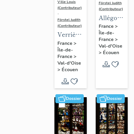
Ville Louis
Förstel Judith
(Contributeur)
(Contributeur)
-
Allégories
Förstel Judith
du
France
>
(Contributeur)
Île-de-
Toucher
Verrière
France
>
et de la
de la
France
>
Val-d'Oise
Vue.
Île-de-
baie 8 :
>
Écouen
France
>
Vierge
Val-d'Oise
de
>
Écouen
douleur,
avec la
donatrice
Dossier
Dossier
Antoinette
de la
Marck et
ses filles