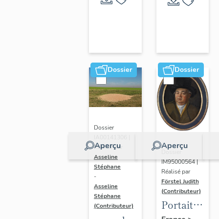
Dossier
Dossier
Dossier
IA00141306 |
Aperçu
Aperçu
Réalisé par
Dossier
Asseline
IM95000564 |
Stéphane
Réalisé par
-
Förstel Judith
Asseline
(Contributeur)
Stéphane
Portait
(Contributeur)
d'homme