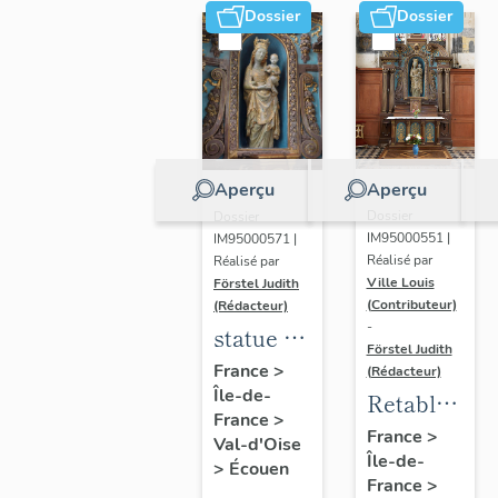
Dossier
Dossier
Aperçu
Aperçu
Dossier
Dossier
IM95000551 |
IM95000571 |
Réalisé par
Réalisé par
Ville Louis
Förstel Judith
(Contributeur)
(Rédacteur)
-
statue de
Förstel Judith
la Vierge
France
>
(Rédacteur)
Île-de-
à
Retable
France
>
l'Enfant,
de la
France
>
Val-d'Oise
XIVe
Île-de-
Vierge
>
Écouen
France
>
siècle