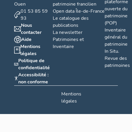
plateforme
Ouen
patrimoine francilien
ouverte du
01 53 85 59
Open data Île-de-France
patrimoine
93
Le catalogue des
(POP)
Nous
publications
Inventaire
contacter
La newsletter
général du
Aide
Patrimoines et
patrimoine
Mentions
Inventaire
In Situ.
légales
Revue des
Politique de
patrimoines
confidentialité
Accessibilité :
non conforme
Mentions
légales