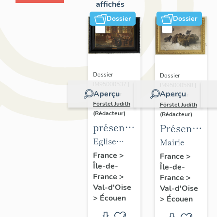
affichés
Dossier
Dossier
Dossier
Dossier
IM95000537 |
IM95000568 |
Aperçu
Aperçu
Réalisé par
Réalisé par
Förstel Judith
Förstel Judith
(Rédacteur)
(Rédacteur)
présentation
Présentatio
du
du
Eglise
Mairie
mobilier
mobilier
Saint-
France
>
France
>
Île-de-
de
Île-de-
de la
Acceul
France
>
France
>
l'église
mairie
Val-d'Oise
Val-d'Oise
d'Ecouen
d'Ecouen
>
Écouen
>
Écouen