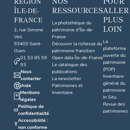
NOS
POUR
RÉGION
RESSOURCES
ALLER
ÎLE-DE-
PLUS
FRANCE
La photothèque du
LOIN
2, rue Simone
patrimoine d'Île-de-
Veil
France
La
93400 Saint-
Découvrir la richesse du
plateforme
Ouen
patrimoine francilien
ouverte du
01 53 85 59
Open data Île-de-France
patrimoine
93
Le catalogue des
(POP)
Nous
publications
Inventaire
contacter
La newsletter
général du
Aide
Patrimoines et
patrimoine
Mentions
Inventaire
In Situ.
légales
Revue des
Politique de
patrimoines
confidentialité
Accessibilité :
non conforme