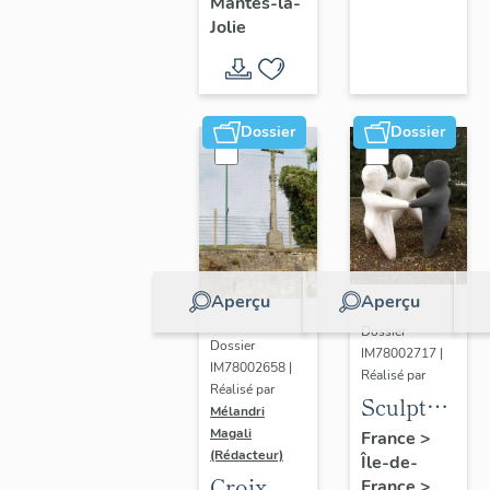
Mantes-la-
Jolie
Dossier
Dossier
Aperçu
Aperçu
Dossier
Dossier
IM78002717 |
IM78002658 |
Réalisé par
Réalisé par
Sculpture
Mélandri
: la
Magali
France
>
(Rédacteur)
Île-de-
Ronde
Croix
France
>