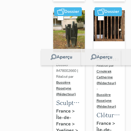
Dossier
Dossier
Dossier
Aperçu
Aperçu
IM78002711 |
Dossier
Réalisé par
IM78002660 |
Crnokrak
Réalisé par
Catherine
Bussière
(Rédacteur)
Roselyne
-
(Rédacteur)
Bussière
Sculpture
Roselyne
(Rédacteur)
: la
France
>
Clôture
Île-de-
Ronde
de
France
>
France
>
Île-de-
Yvelines
>