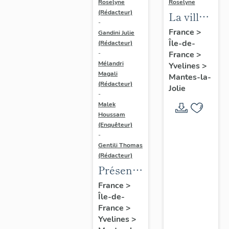
Roselyne
Roselyne
(Rédacteur)
La ville
-
de
France
>
Gandini Julie
Île-de-
Mantes-
(Rédacteur)
France
>
-
la-Jolie
Mélandri
Yvelines
>
Magali
Mantes-la-
(Rédacteur)
Jolie
-
Malek
Houssam
(Enquêteur)
-
Gentili Thomas
(Rédacteur)
Présentation
de
France
>
Île-de-
l'étude
France
>
Yvelines
>