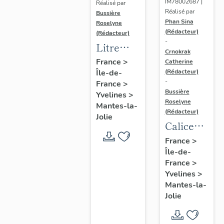
IM78002687 |
Réalisé par
Réalisé par
Bussière
Phan Sina
Roselyne
(Rédacteur)
(Rédacteur)
-
Litre
Crnokrak
funéraire
France
>
Catherine
(Rédacteur)
Île-de-
du
-
France
>
prince
Bussière
Yvelines
>
de Conti
Roselyne
Mantes-la-
(Rédacteur)
Jolie
Calice
n°2 et sa
France
>
Île-de-
patène
France
>
Yvelines
>
Mantes-la-
Jolie