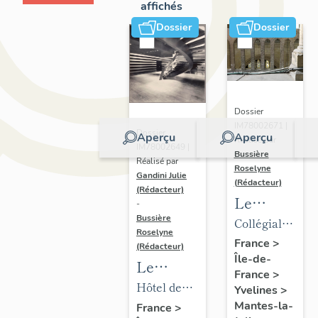
affichés
Dossier
Dossier
Dossier
IM78002671 |
Dossier
Aperçu
Aperçu
Réalisé par
IM78002649 |
Bussière
Réalisé par
Roselyne
Gandini Julie
(Rédacteur)
(Rédacteur)
Le
-
mobilier
Bussière
Collégiale
Roselyne
de la
Notre-
France
>
(Rédacteur)
Île-de-
collégiale
Dame
Le
France
>
mobilier
Hôtel de
Yvelines
>
de l'hôtel
ville
Mantes-la-
France
>