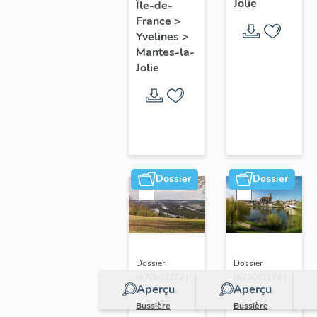
Jolie
Île-de-
de ville
France
>
Yvelines
>
Mantes-la-
Jolie
Dossier
Dossier
Dossier
Dossier
IA78002272 |
IA78002174 |
Aperçu
Aperçu
Réalisé par
Réalisé par
Bussière
Bussière