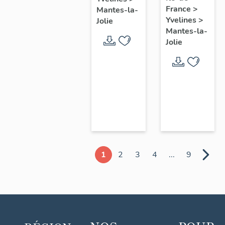
chœur
France
>
Mantes-la-
Yvelines
>
Jolie
Mantes-la-
Jolie
1
2
3
4
...
9