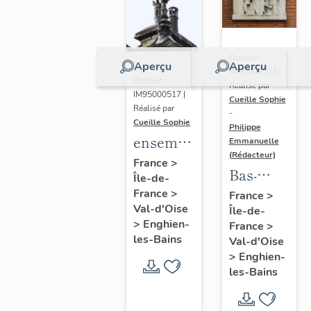
Dossier
Aperçu
Aperçu
IM95000523 |
Dossier
Réalisé par
IM95000517 |
Cueille Sophie
Réalisé par
-
Cueille Sophie
Philippe
ensemble
Emmanuelle
(Rédacteur)
de neuf
France
>
Bas-
Île-de-
épis et
relief
France
>
France
>
décors
Val-d'Oise
Île-de-
"les trois
de
>
Enghien-
France
>
enseigneme
faîtage
les-Bains
Val-d'Oise
le
>
Enghien-
classique,
les-Bains
le
technique