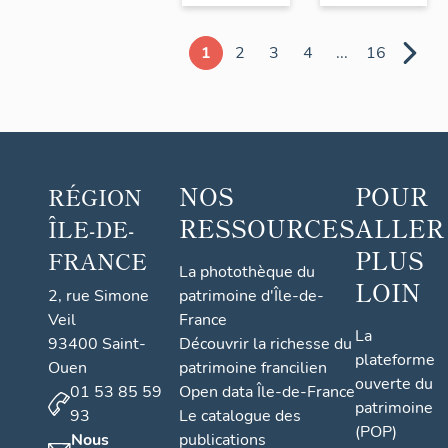
et le
moderne"
1
2
3
4
...
16
NOS
POUR
RÉGION
RESSOURCES
ALLER
ÎLE-DE-
PLUS
FRANCE
La photothèque du
LOIN
2, rue Simone
patrimoine d'Île-de-
Veil
France
La
93400 Saint-
Découvrir la richesse du
plateforme
Ouen
patrimoine francilien
ouverte du
01 53 85 59
Open data Île-de-France
patrimoine
93
Le catalogue des
(POP)
Nous
publications