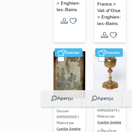
>
Enghien-
France
>
les-Bains
Val-d'Oise
>
Enghien-
les-Bains
Dossier
Dossier
Aperçu
Aperçu
Dossier
IM95000474 |
Dossier
Réalisé par
IM95000505 |
Cueille Sophie
Réalisé par
Cueille Sophie
ciboire