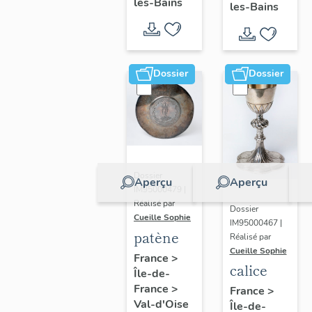
Joseph
les-Bains
les-Bains
Dossier
Dossier
Dossier
Aperçu
Aperçu
IM95000479 |
Réalisé par
Dossier
Cueille Sophie
IM95000467 |
patène
Réalisé par
Cueille Sophie
France
>
calice
Île-de-
France
>
France
>
Val-d'Oise
Île-de-