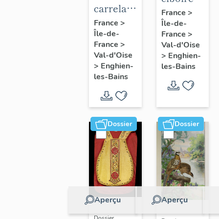
carrelage
France
>
mural
France
>
Île-de-
Île-de-
France
>
France
>
Val-d'Oise
Val-d'Oise
>
Enghien-
>
Enghien-
les-Bains
les-Bains
Dossier
Dossier
Aperçu
Aperçu
Dossier