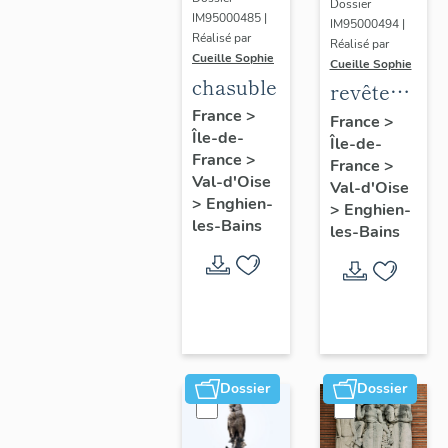
Dossier
IM95000485 |
IM95000494 |
Réalisé par
Réalisé par
Cueille Sophie
Cueille Sophie
chasuble
revêtement
France
>
mural,
France
>
Île-de-
Île-de-
décor de
France
>
France
>
l'élévation
Val-d'Oise
Val-d'Oise
extérieure
>
Enghien-
>
Enghien-
les-Bains
: couple
les-Bains
de
faisans
dans un
paysage
Dossier
Dossier