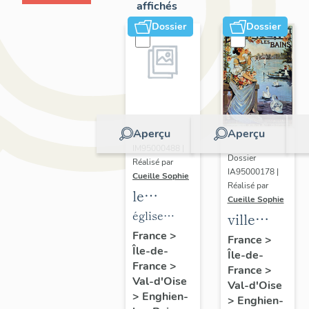
affichés
Dossier
Dossier
Aperçu
Aperçu
Dossier
IM95000488 |
Dossier
Réalisé par
IA95000178 |
Cueille Sophie
Réalisé par
le
Cueille Sophie
mobilier
église
ville
de
paroissiale
France
>
thermale
France
>
Île-de-
l'église
Saint-
Île-de-
d'Enghien-
France
>
France
>
paroissiale
Joseph
les-Bains
Val-d'Oise
Val-d'Oise
Saint-
>
Enghien-
>
Enghien-