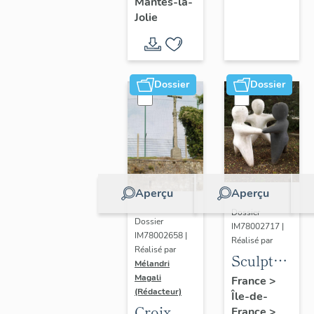
Mantes-la-
Jolie
Dossier
Dossier
Aperçu
Aperçu
Dossier
Dossier
IM78002717 |
IM78002658 |
Réalisé par
Réalisé par
Sculpture
Mélandri
: la
Magali
France
>
(Rédacteur)
Île-de-
Ronde
Croix
France
>