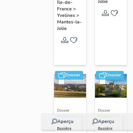
Jolie
Île-de-
de ville
France
>
Yvelines
>
Mantes-la-
Jolie
Dossier
Dossier
Dossier
Dossier
IA78002272 |
IA78002174 |
Aperçu
Aperçu
Réalisé par
Réalisé par
Bussière
Bussière