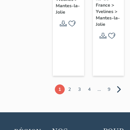
chœur
France
>
Mantes-la-
Yvelines
>
Jolie
Mantes-la-
Jolie
1
2
3
4
...
9