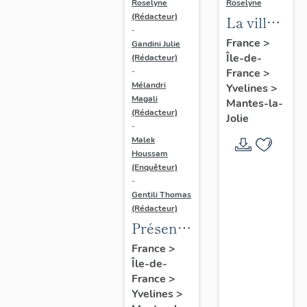
Roselyne
Roselyne
(Rédacteur)
La ville
-
de
France
>
Gandini Julie
Île-de-
Mantes-
(Rédacteur)
France
>
-
la-Jolie
Mélandri
Yvelines
>
Magali
Mantes-la-
(Rédacteur)
Jolie
-
Malek
Houssam
(Enquêteur)
-
Gentili Thomas
(Rédacteur)
Présentation
de
France
>
Île-de-
l'étude
France
>
Yvelines
>