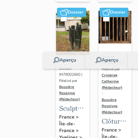
Dossier
Dossier
Dossier
Aperçu
Aperçu
IM78002711 |
Dossier
Réalisé par
IM78002660 |
Crnokrak
Réalisé par
Catherine
Bussière
(Rédacteur)
Roselyne
-
(Rédacteur)
Bussière
Sculpture
Roselyne
(Rédacteur)
: la
France
>
Clôture
Île-de-
Ronde
de
France
>
France
>
Île-de-
Yvelines
>