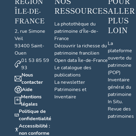
NOS
POUR
RÉGION
RESSOURCES
ALLER
ÎLE-DE-
PLUS
FRANCE
La photothèque du
LOIN
2, rue Simone
patrimoine d'Île-de-
Veil
France
La
93400 Saint-
Découvrir la richesse du
plateforme
Ouen
patrimoine francilien
ouverte du
01 53 85 59
Open data Île-de-France
patrimoine
93
Le catalogue des
(POP)
Nous
publications
Inventaire
contacter
La newsletter
général du
Aide
Patrimoines et
patrimoine
Mentions
Inventaire
In Situ.
légales
Revue des
Politique de
patrimoines
confidentialité
Accessibilité :
non conforme