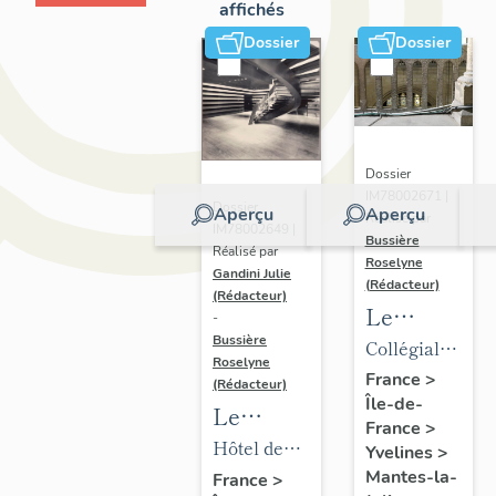
affichés
Dossier
Dossier
Dossier
IM78002671 |
Dossier
Aperçu
Aperçu
Réalisé par
IM78002649 |
Bussière
Réalisé par
Roselyne
Gandini Julie
(Rédacteur)
(Rédacteur)
Le
-
mobilier
Bussière
Collégiale
Roselyne
de la
Notre-
France
>
(Rédacteur)
Île-de-
collégiale
Dame
Le
France
>
mobilier
Hôtel de
Yvelines
>
de l'hôtel
ville
Mantes-la-
France
>