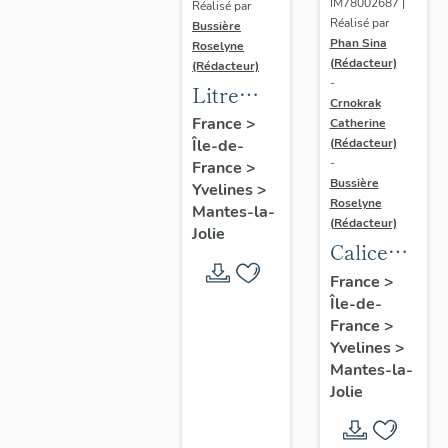
IM78002687 |
Réalisé par
Réalisé par
Bussière
Phan Sina
Roselyne
(Rédacteur)
(Rédacteur)
-
Litre
Crnokrak
funéraire
France
>
Catherine
(Rédacteur)
Île-de-
du
-
France
>
prince
Bussière
Yvelines
>
de Conti
Roselyne
Mantes-la-
(Rédacteur)
Jolie
Calice
n°2 et sa
France
>
Île-de-
patène
France
>
Yvelines
>
Mantes-la-
Jolie