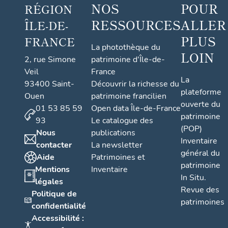
NOS
POUR
RÉGION
RESSOURCES
ALLER
ÎLE-DE-
PLUS
FRANCE
La photothèque du
LOIN
2, rue Simone
patrimoine d'Île-de-
Veil
France
La
93400 Saint-
Découvrir la richesse du
plateforme
Ouen
patrimoine francilien
ouverte du
01 53 85 59
Open data Île-de-France
patrimoine
93
Le catalogue des
(POP)
Nous
publications
Inventaire
contacter
La newsletter
général du
Aide
Patrimoines et
patrimoine
Mentions
Inventaire
In Situ.
légales
Revue des
Politique de
patrimoines
confidentialité
Accessibilité :