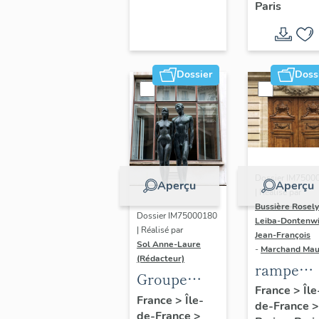
Paris
Dondel e
Roger
Dhuit
Dossier
Doss
Dossier IM7500
Aperçu
Aperçu
| Réalisé par
Bussière Rosel
Dossier IM75000180
Leiba-Dontenwi
| Réalisé par
Jean-François
Sol Anne-Laure
-
Marchand Ma
(Rédacteur)
rampe
Groupe
d'appui,
France
>
Île
sculpté :
France
>
Île-
de-France
>
escalier 
de-France
>
Les