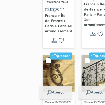
-
Marchand Maud
d'appui,
France
>
Île
rampe
de-France
>
escalier 
d'appui,
Paris
>
Pari
France
>
Île-
la maison
1er
de-France
>
escalier de
porte
arrondisse
Paris
>
Paris 4e
la maison à
cochère
arrondissement
porte
(non étud
cochère
dite hôtel
Charpentier
Dossier
Doss
(non étudié)
Aperçu
Aperçu
Dossier IM75000122
Dossier IM7500