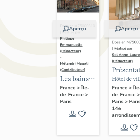
Dossier IA75000310
Aperçu
Aperçu
| Réalisé par
Philippe
Dossier IM7500
Emmanuelle
| Réalisé par
(Rédacteur)
Sol Anne-Laure
-
(Rédacteur)
Mélandri Magali
Présenta
(Contributeur)
du mobili
Les bains
Hôtel de vil
de la mai
douches
annexe
France
>
Île
France
>
Île-
de-France
>
de-France
>
annexe
municipaux
Paris
>
Pari
Paris
de la ville
14e
de Paris
arrondisse