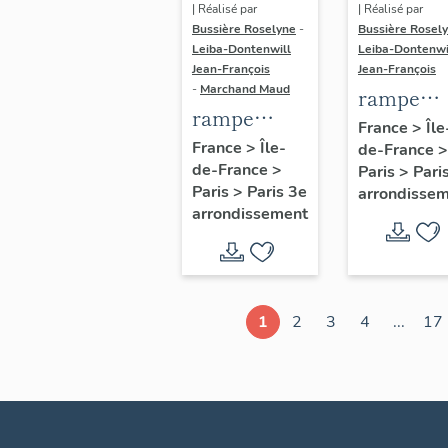
| Réalisé par
| Réalisé par
Bussière Roselyne
-
Bussière Rosel
Leiba-Dontenwill
Leiba-Dontenwi
Jean-François
Jean-François
-
Marchand Maud
rampe
rampe
d'appui,
France
>
Île
d'appui,
France
>
Île-
de-France
>
escalier 
de-France
>
escalier de
Paris
>
Pari
la maison
Paris
>
Paris 3e
arrondisse
la maison à
porte
arrondissement
porte
cochère
cochère
dite hôtel
(non étudié)
de Bence
(non étud
1
2
3
4
...
17