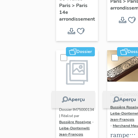
Paris
>
Pari
l' hôtel d
Paris
>
Paris
Adolescents
arrondisse
Sandrevil
14e
arrondissement
(non étud
Dossier
Doss
Dossier IM7500
Aperçu
Aperçu
| Réalisé par
Bussière Rosel
Dossier IM75000134
Leiba-Dontenwi
| Réalisé par
Jean-François
Bussière Roselyne
-
-
Marchand Ma
Leiba-Dontenwill
rampe
Jean-François