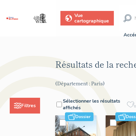
Vue
cartographique
Accéd
Résultats de la rec
(Département : Paris)
Sélectionner les résultats
Filtres
affichés
Dossier
Doss