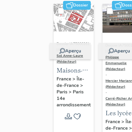
Dossier
Doss
Dossier IA75000261
Dossier IA7500
| Réalisé par
Aperçu
Aperçu
| Réalisé par
Sol Anne-Laure
Philippe
(Rédacteur)
Emmanuelle
Maisons-
(Rédacteur)
-
immeubles
France
>
Île-
Mercier Marian
de-France
>
(Rédacteur)
Paris
>
Paris
-
14e
Carré-Richer An
arrondissement
(Rédacteur)
Les lycée
parisiens
France
>
Île
de-France
>
Jean-Cla