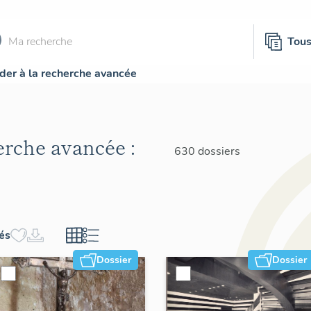
Tou
der à la recherche avancée
herche avancée :
630 dossiers
hés
Dossier
Dossier