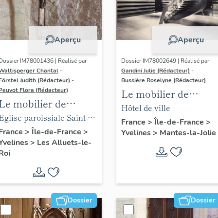
Aperçu
Aperçu
Dossier IM78001436 | Réalisé par
Dossier IM78002649 | Réalisé par
Waltisperger Chantal
-
Gandini Julie (Rédacteur)
-
Förstel Judith (Rédacteur)
-
Bussière Roselyne (Rédacteur)
Peuvot Flora (Rédacteur)
Le mobilier de
Le mobilier de
l'hôtel de ville
Hôtel de ville
l'église paroissiale
Eglise paroissiale Saint-
France
>
Île-de-France
>
Saint-Nicolas
Nicolas
France
>
Île-de-France
>
Yvelines
>
Mantes-la-Jolie
Yvelines
>
Les Alluets-le-
Roi
Dossier
Dossier