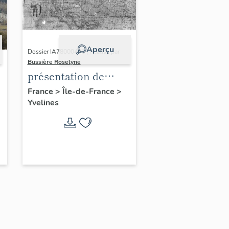
Aperçu
Dossier IA78000496 | Réalisé par
Bussière Roselyne
présentation de
l'étude du
France
>
Île-de-France
>
Yvelines
patrimoine de l'aire
d'étude Versailles
périphérie sud
-