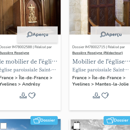
Aperçu
Aperçu
Dossier IM78002588 | Réalisé par
Dossier IM78002715 | Réalisé par
Bussière Roselyne
Bussière Roselyne (Rédacteur)
le mobilier de l'église
Mobilier de l'église
Saint-Germain-de-
Sainte-Anne de
église paroissiale Saint-
Eglise paroissiale Sainte-
Paris (liste
Gassicourt
Germain
Anne
France
>
Île-de-France
>
France
>
Île-de-France
>
Yvelines
>
Andrésy
Yvelines
>
Mantes-la-Jolie
supplémentaire)
Dossier
Dossier