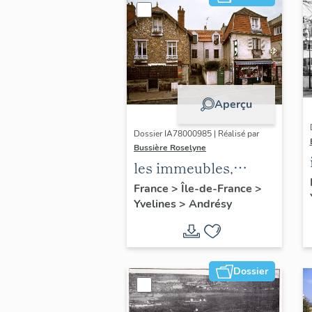
Aperçu
Dossier IA78000985 | Réalisé par
Bussière Roselyne
les immeubles,
maisons et fermes
France
>
Île-de-France
>
Yvelines
>
Andrésy
du canton d'Andrésy
Dossier