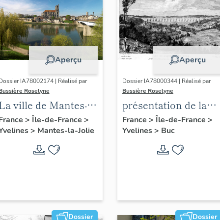
Aperçu
Aperçu
Dossier IA78002174 | Réalisé par
Dossier IA78000344 | Réalisé par
Bussière Roselyne
Bussière Roselyne
La ville de Mantes-la-
présentation de la
Jolie
commune de Buc
France
>
Île-de-France
>
France
>
Île-de-France
>
Yvelines
>
Mantes-la-Jolie
Yvelines
>
Buc
Dossier
Dossier