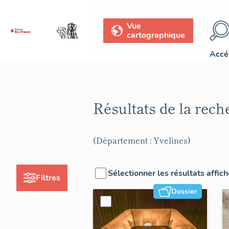
Vue
cartographique
Accé
Résultats de la rec
(Département : Yvelines)
Sélectionner les résultats affic
Filtres
Dossier