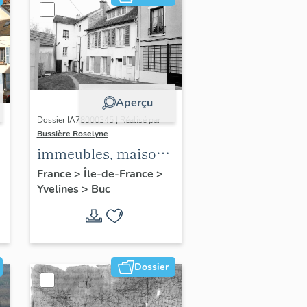
Aperçu
Dossier IA78000345 | Réalisé par
Bussière Roselyne
immeubles, maisons,
fermes
France
>
Île-de-France
>
Yvelines
>
Buc
Dossier