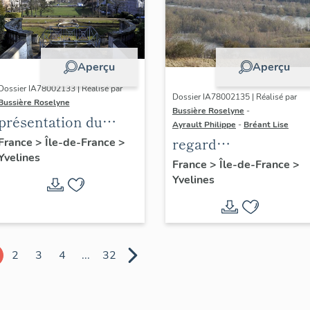
Aperçu
Aperçu
Dossier IA78002133 | Réalisé par
Dossier IA78002135 | Réalisé par
Bussière Roselyne
Bussière Roselyne
-
présentation du
Ayrault Philippe
-
Bréant Lise
diagnostic
regard
France
>
Île-de-France
>
Yvelines
patrimonial, urbain
photographique sur
France
>
Île-de-France
>
et paysager de Seine-
Yvelines
le territoire de Seine
Aval
Aval
2
3
4
...
32