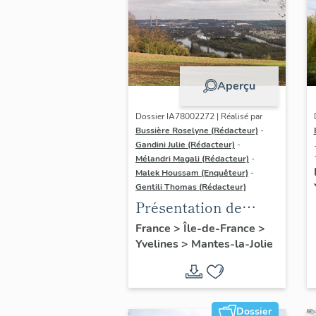
Aperçu
Dossier IA78002272 | Réalisé par
Bussière Roselyne (Rédacteur)
-
Gandini Julie (Rédacteur)
-
Mélandri Magali (Rédacteur)
-
Malek Houssam (Enquêteur)
-
Gentili Thomas (Rédacteur)
Présentation de
l'étude
France
>
Île-de-France
>
Yvelines
>
Mantes-la-Jolie
Dossier