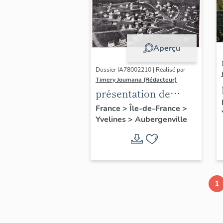
Aperçu
Dossier IA78002210 | Réalisé par
Timery Joumana (Rédacteur)
présentation de
l'étude
France
>
Île-de-France
>
Yvelines
>
Aubergenville
d'Elisabethville
1