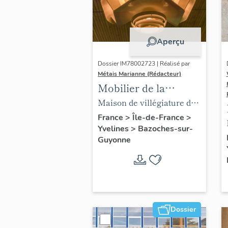
Aperçu
Dossier IM78002723 | Réalisé par
Métais Marianne (Rédacteur)
Mobilier de la
maison Louis Carré
Maison de villégiature dite
maison Louis Carré
France
>
Île-de-France
>
Yvelines
>
Bazoches-sur-
Guyonne
Dossier