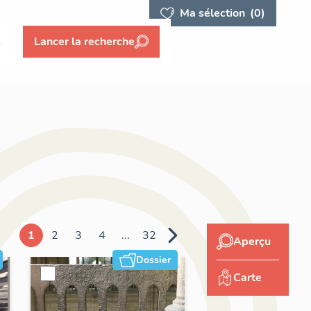
Ma sélection
(0)
s
Lancer la recherche
1
2
3
4
...
32
Aperçu
Dossier
Carte