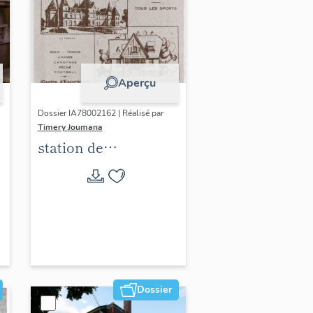
Aperçu
Dossier IA78002162 | Réalisé par
Timery Joumana
station de
villégiature
d'Elisabethville
Dossier