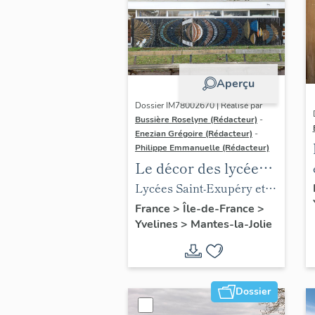
Aperçu
Dossier IM78002670 | Réalisé par
Bussière Roselyne (Rédacteur)
-
Enezian Grégoire (Rédacteur)
-
Philippe Emmanuelle (Rédacteur)
Le décor des lycées
de Mantes
Lycées Saint-Exupéry et
Jean Rostand
France
>
Île-de-France
>
Yvelines
>
Mantes-la-Jolie
Dossier