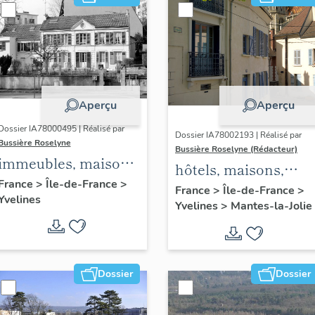
Aperçu
Aperçu
Dossier IA78000495 | Réalisé par
Dossier IA78002193 | Réalisé par
Bussière Roselyne
Bussière Roselyne (Rédacteur)
immeubles, maisons,
hôtels, maisons,
fermes
France
>
Île-de-France
>
immeubles
France
>
Île-de-France
>
Yvelines
Yvelines
>
Mantes-la-Jolie
Dossier
Dossier