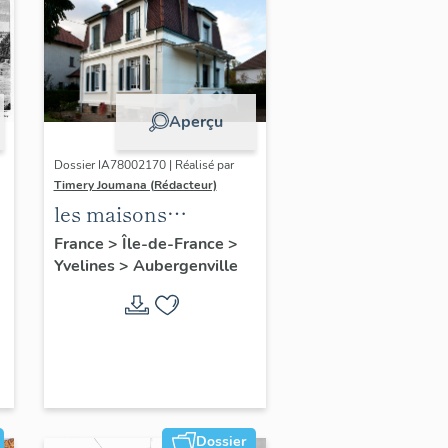
Aperçu
Dossier IA78002170 | Réalisé par
Timery Joumana (Rédacteur)
les maisons
d'Elisabethville
France
>
Île-de-France
>
Yvelines
>
Aubergenville
Dossier