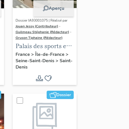
Aperçu
Dossier IA93001075 | Réalisé par
Jouan Jessy (Contributeur)
-
Guilmeau Stéphanie (Rédacteur)
-
Gruson Tiphaine (Rédacteur)
Palais des sports et
stade Auguste
France
>
Île-de-France
>
Seine-Saint-Denis
>
Saint-
Delaune de Saint-
Denis
Denis
Dossier