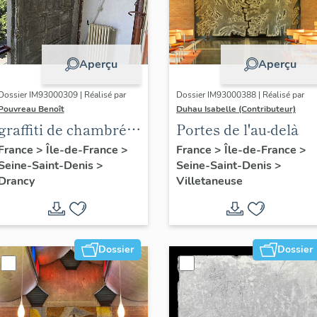
Aperçu
Aperçu
Dossier IM93000309 | Réalisé par
Dossier IM93000388 | Réalisé par
Pouvreau Benoît
Duhau Isabelle (Contributeur)
graffiti de chambrée
Portes de l'au-delà
sur revers de façade
France
>
Île-de-France
>
France
>
Île-de-France
>
Seine-Saint-Denis
>
Seine-Saint-Denis
>
Drancy
Villetaneuse
Dossier
Dossier