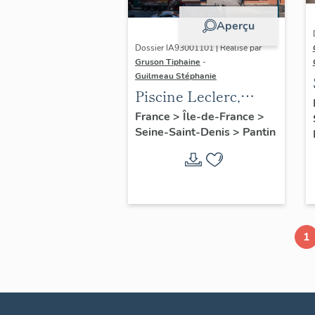
Aperçu
Dossier IA93001101 | Réalisé par
Gruson Tiphaine
-
Guilmeau Stéphanie
Piscine Leclerc,
actuellement piscine
France
>
Île-de-France
>
Seine-Saint-Denis
>
Pantin
Alice-Milliat
1