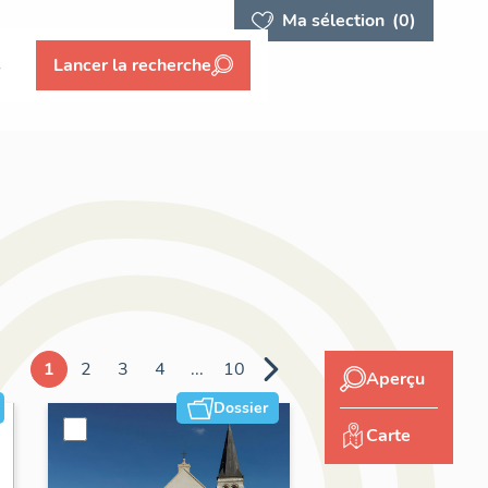
Ma sélection
(0)
s
Lancer la recherche
1
2
3
4
...
10
Aperçu
Dossier
Carte