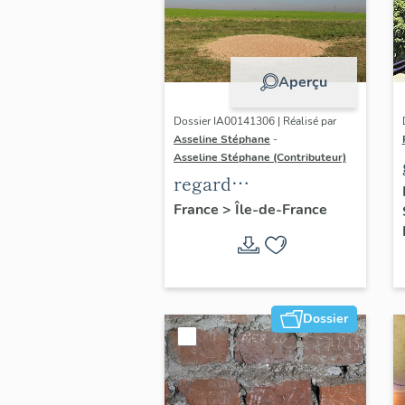
Aperçu
Dossier IA00141306 | Réalisé par
Asseline Stéphane
-
Asseline Stéphane (Contributeur)
regard
photographique sur
France
>
Île-de-France
les paysages de la
Plaine de France.
Dossier