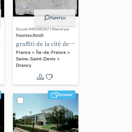
Aperçu
Dossier IM93000307 | Réalisé par
Pouvreau Benoît
graffiti de la cité de
la Muette, dite aussi
France
>
Île-de-France
>
Seine-Saint-Denis
>
camp de Drancy
Drancy
Dossier