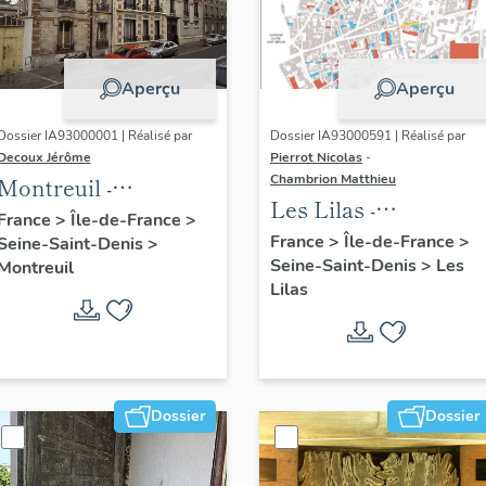
Aperçu
Aperçu
Dossier IA93000001 | Réalisé par
Dossier IA93000591 | Réalisé par
Decoux Jérôme
Pierrot Nicolas
-
Chambrion Matthieu
Montreuil -
Les Lilas -
Patrimoine
France
>
Île-de-France
>
Patrimoine
France
>
Île-de-France
>
Seine-Saint-Denis
>
industriel -
Seine-Saint-Denis
>
Les
industriel -
Montreuil
Présentation
Lilas
Présentation
générale de l'étude :
générale de l'étude :
dossier collectif
dossier collectif
"usines"
"usines"
Dossier
Dossier