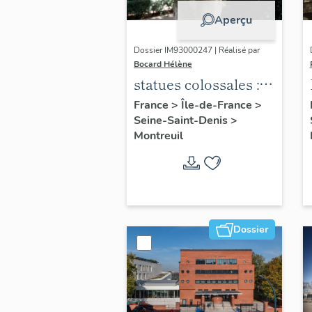
Aperçu
Dossier IM93000247 | Réalisé par
Bocard Hélène
statues colossales : le
discobole, le
France
>
Île-de-France
>
Seine-Saint-Denis
>
tennisman
Montreuil
Dossier