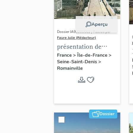
Aperçu
Dossier IA93000663 | Réalisé par
Faure Julie (Rédacteur)
présentation de
l'inventaire de la
France
>
Île-de-France
>
Seine-Saint-Denis
>
commune de
Romainville
Romainville
Dossier