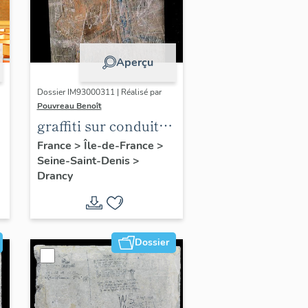
Aperçu
Dossier IM93000311 | Réalisé par
Pouvreau Benoît
graffiti sur conduit
de cheminée
France
>
Île-de-France
>
Seine-Saint-Denis
>
Drancy
Dossier