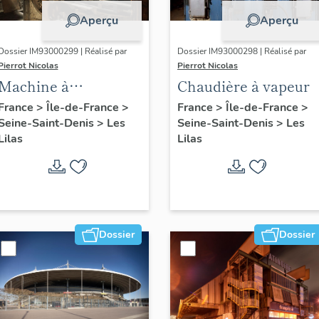
Aperçu
Aperçu
Dossier IM93000299 | Réalisé par
Dossier IM93000298 | Réalisé par
Pierrot Nicolas
Pierrot Nicolas
Machine à
Chaudière à vapeur
déchiqueter et à
France
>
Île-de-France
>
France
>
Île-de-France
>
Seine-Saint-Denis
>
Les
Seine-Saint-Denis
>
Les
épurer
Lilas
Lilas
mécaniquement :
cardeuse
Dossier
Dossier