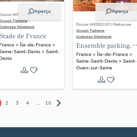
Aperçu
Aperçu
Dossier IA93001106 | Réalisé par
Gruson Tiphaine
-
Dossier IA93001107 | Réalisé par
Guilmeau Stéphanie
Gruson Tiphaine
-
Stade de France
Guilmeau Stéphanie
Ensemble parking,
France
>
Île-de-France
>
Seine-Saint-Denis
>
Saint-
patinoire, centre
France
>
Île-de-France
>
Denis
Seine-Saint-Denis
>
Saint-
commercial
Ouen-sur-Seine
2
3
4
...
10