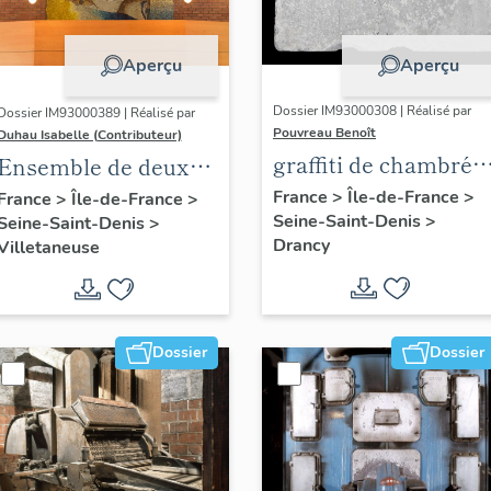
Aperçu
Aperçu
Dossier IM93000308 | Réalisé par
Dossier IM93000389 | Réalisé par
Pouvreau Benoît
Duhau Isabelle (Contributeur)
graffiti de chambrée
Ensemble de deux
sur carreau de plâtre
décors
France
>
Île-de-France
>
France
>
Île-de-France
>
Seine-Saint-Denis
>
formant contre-
Seine-Saint-Denis
>
architecturaux
Drancy
Villetaneuse
cloison
Dossier
Dossier