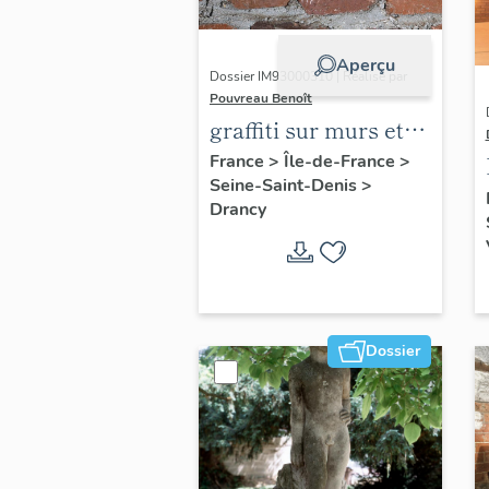
Aperçu
Dossier IM93000310 | Réalisé par
Pouvreau Benoît
graffiti sur murs et
charpentes des
France
>
Île-de-France
>
Seine-Saint-Denis
>
"caves-prisons
Drancy
Dossier