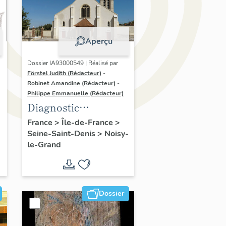
Aperçu
Dossier IA93000549 | Réalisé par
Förstel Judith (Rédacteur)
-
Robinet Amandine (Rédacteur)
-
Philippe Emmanuelle (Rédacteur)
Diagnostic
patrimonial de
France
>
Île-de-France
>
Seine-Saint-Denis
>
Noisy-
Noisy-le-Grand
le-Grand
Dossier