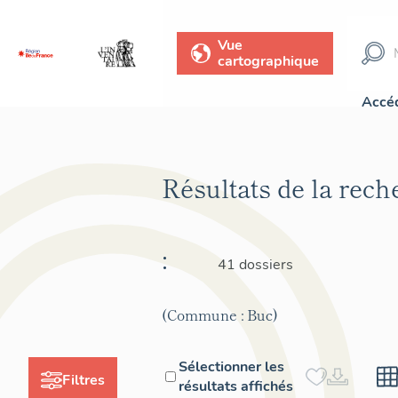
Vue
cartographique
Accéd
Résultats de la rec
:
41 dossiers
(Commune : Buc)
Sélectionner les
Filtres
résultats affichés