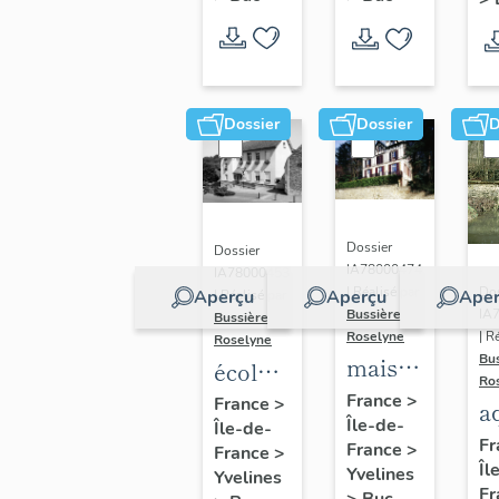
Dossier
Dossier
D
Dossier
Dossier
IA78000474
IA78000453
Dos
| Réalisé par
Aperçu
Aperçu
Aper
| Réalisé par
IA
Bussière
Bussière
| R
Roselyne
Roselyne
Bu
maison
école
Ro
dite
primaire
France
>
France
>
a
Île-de-
villa
Île-de-
de
di
Fr
France
>
France
>
Saint
filles,
Îl
A
Yvelines
Yvelines
Marie
actuellement
Fr