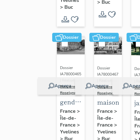
(n°1)
Yvelines
>
Buc
(n°2)
>
Buc
Dossier
Dossier
D
Dossier
Dossier
Dos
IA78000465
IA78000467
IA
| Réalisé par
| Réalisé par
| R
Aperçu
Aperçu
Aper
Bussière
Bussière
Bu
Roselyne
Roselyne
Ro
gendarmerie,
maison
j
actuellement
France
>
France
>
Fr
Île-de-
immeuble
Île-de-
Îl
France
>
France
>
Fr
Yvelines
Yvelines
Yv
>
Buc
>
Buc
>