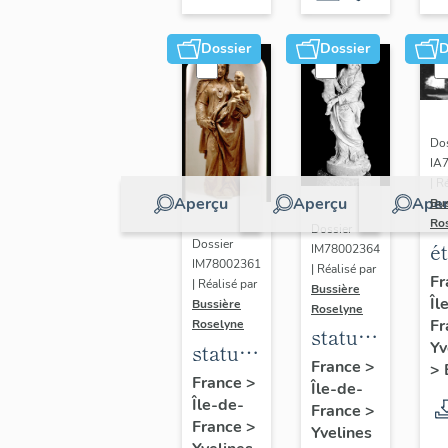
Dossier
Dossier
D
Dos
IA
| R
Aperçu
Aperçu
Aper
Bu
Ro
Dossier
Dossier
é
IM78002364
IM78002361
| Réalisé par
a
Fr
| Réalisé par
Bussière
Îl
di
Bussière
Roselyne
Fr
Roselyne
a
statue :
Yv
statue :
L
Vierge
France
>
>
Vierge
France
>
B
Île-de-
à
Île-de-
à
France
>
l'Enfant
France
>
Yvelines
l'Enfant