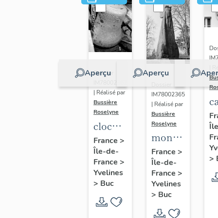
Dos
IM
| R
Aperçu
Aperçu
Aper
Dossier
Bu
IM78002362
Dossier
Ro
| Réalisé par
IM78002365
c
Bussière
| Réalisé par
s
Roselyne
Bussière
Fr
cloche
Roselyne
Îl
monument
Fr
dite
France
>
Yv
funéraire
Île-de-
Louise
France
>
>
France
>
Île-de-
de
Auguste
Yvelines
France
>
Jean
Adélaïde
>
Buc
Yvelines
Casale
>
Buc