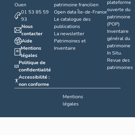
plateforme
Ouen
patrimoine francilien
ouverte du
01 53 85 59
Open data Île-de-France
patrimoine
93
Le catalogue des
(POP)
Nous
publications
Inventaire
contacter
La newsletter
général du
Aide
Patrimoines et
patrimoine
Mentions
Inventaire
In Situ.
légales
Revue des
Politique de
patrimoines
confidentialité
Accessibilité :
non conforme
Mentions
légales