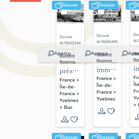
Dossier
Dossier
D
Dos
Dossier
Dossier
IA
IA78000495
IA78000344
| R
| Réalisé par
| Réalisé par
Aperçu
Aperçu
Aper
Bu
Bussière
Bussière
Ro
Roselyne
Roselyne
i
immeubles,
présentation
m
maisons,
Fr
de la
France
>
France
>
Îl
f
Île-de-
fermes
Île-de-
commune
Fr
France
>
France
>
de Buc
Yv
Yvelines
Yvelines
>
>
Buc
Dossier
Dossier
D