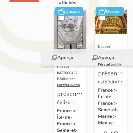
affichés
Dossier
Dossier
Dossier
IM77000251 |
Aperçu
Aperçu
Réalisé par
Förstel Judith
Dossier
présentatio
IM77000432 |
Réalisé par
du
cathédrale
Förstel Judith
mobilier
Saint-
France
>
présentation
Île-de-
de la
Etienne
du
église
France
>
cathédrale
mobilier
Seine-et-
paroissiale
France
>
de
Marne
>
Île-de-
de
Notre-
Meaux
Meaux
France
>
l'église
Dame du
Seine-et-