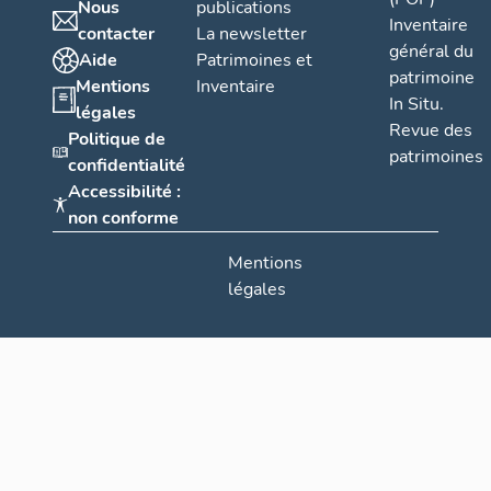
Nous
publications
Inventaire
contacter
La newsletter
général du
Aide
Patrimoines et
patrimoine
Mentions
Inventaire
In Situ.
légales
Revue des
Politique de
patrimoines
confidentialité
Accessibilité :
non conforme
Mentions
légales