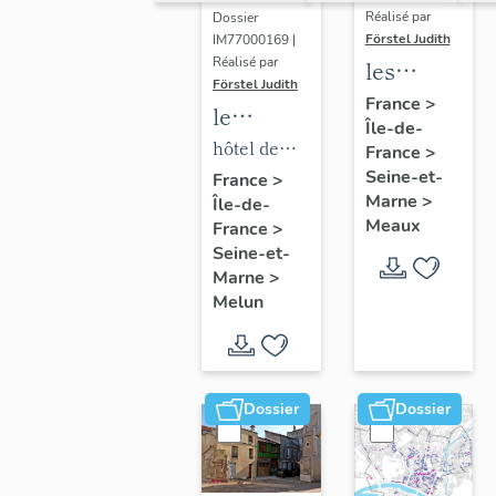
Réalisé par
Dossier
Förstel Judith
IM77000169 |
Réalisé par
les
Förstel Judith
maisons
France
>
le
Île-de-
et
mobilier
hôtel de
France
>
immeubles
de l'hôtel
Seine-et-
ville
France
>
de
Marne
>
Île-de-
de ville
Meaux
Meaux
France
>
Seine-et-
Marne
>
Melun
Dossier
Dossier