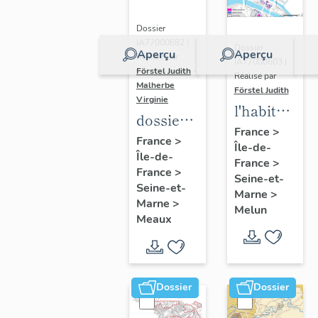
Dossier
IA77000682 |
Dossier
Aperçu
Aperçu
Réalisé par
IA77000603 |
Förstel Judith
-
Réalisé par
Malherbe
Förstel Judith
Virginie
l'habitat
dossier
à Melun
France
>
collectif
France
>
Île-de-
Île-de-
sur les
France
>
France
>
cours
Seine-et-
Seine-et-
Marne
>
communes
Marne
>
Melun
du
Meaux
Faubourg
Saint-
Nicolas
Dossier
Dossier