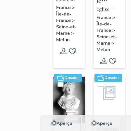
le
de la
Notre-
France
>
mobilier
église
Île-de-
collégiale
Dame
de
paroissiale
France
>
France
>
Notre-
Île-de-
l'église
Saint-
Seine-et-
France
>
Dame
Saint-
Aspais
Marne
>
Seine-et-
Melun
Aspais
Marne
>
Melun
Dossier
Dossier
Aperçu
Aperçu
Dossier
IA77000612 |