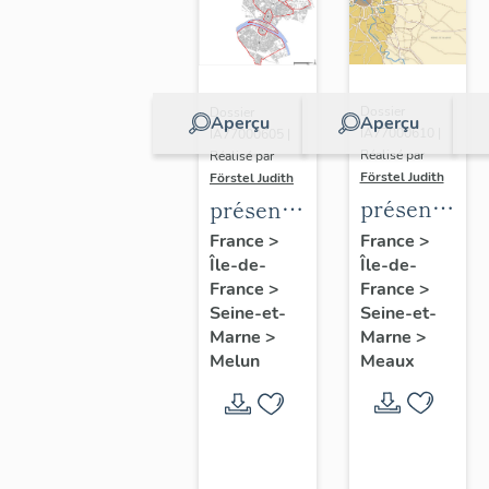
Dossier
Dossier
Aperçu
Aperçu
IA77000610 |
IA77000605 |
Réalisé par
Réalisé par
Förstel Judith
Förstel Judith
présentatio
présentation
de
de
France
>
France
>
Île-de-
l'étude
Île-de-
l'étude
France
>
France
>
du
du
Seine-et-
Seine-et-
patrimoine
patrimoine
Marne
>
Marne
>
de
de
Meaux
Melun
Meaux
Melun