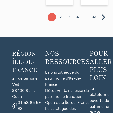
1
2
3
4
...
48
NOS
POUR
RÉGION
RESSOURCES
ALLER
ÎLE-DE-
PLUS
FRANCE
La photothèque du
LOIN
2, rue Simone
patrimoine d'Île-de-
Veil
France
La
93400 Saint-
Découvrir la richesse du
plateforme
Ouen
patrimoine francilien
ouverte du
01 53 85 59
Open data Île-de-France
patrimoine
93
Le catalogue des
(POP)