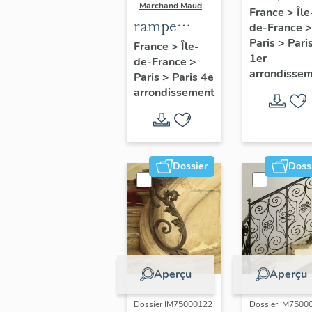
-
Marchand Maud
d'appui,
France
>
Île
rampe
de-France
>
escalier 
d'appui,
Paris
>
Pari
France
>
Île-
la maison
1er
de-France
>
escalier de
porte
arrondisse
Paris
>
Paris 4e
la maison à
cochère
arrondissement
porte
(non étud
cochère
dite hôtel
Charpentier
Dossier
Doss
(non étudié)
Aperçu
Aperçu
Dossier IM75000122
Dossier IM7500