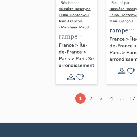
| Réalisé par
| Réalisé par
Bussière Roselyne
-
Bussière Rosel
Leiba-Dontenwill
Leiba-Dontenwi
Jean-François
Jean-François
-
Marchand Maud
rampe
rampe
d'appui,
France
>
Île
d'appui,
France
>
Île-
de-France
>
escalier 
de-France
>
escalier de
Paris
>
Pari
la maison
Paris
>
Paris 3e
arrondisse
la maison à
porte
arrondissement
porte
cochère
cochère
dite hôtel
(non étudié)
de Bence
(non étud
1
2
3
4
...
17