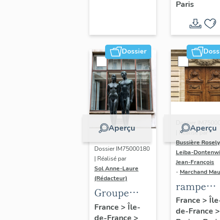
Paris
Dondel e
Roger
Dhuit
Dossier
Doss
Dossier IM7500
Aperçu
Aperçu
| Réalisé par
Bussière Rosel
Dossier IM75000180
Leiba-Dontenwi
| Réalisé par
Jean-François
Sol Anne-Laure
-
Marchand Ma
(Rédacteur)
rampe
Groupe
d'appui,
France
>
Île
sculpté :
France
>
Île-
de-France
>
escalier 
de-France
>
Les