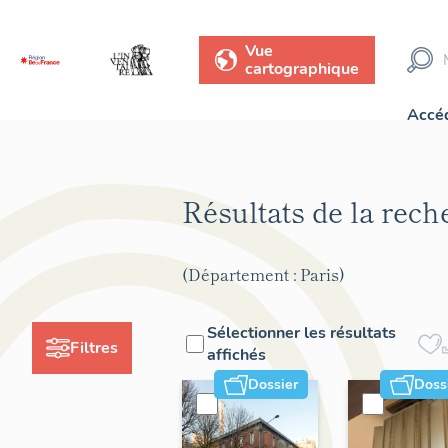
Vue
cartographique
Accéd
Résultats de la rec
(Département : Paris)
Sélectionner les résultats
Filtres
affichés
Dossier
Doss