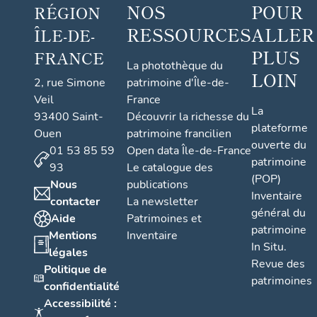
NOS
POUR
RÉGION
RESSOURCES
ALLER
ÎLE-DE-
PLUS
FRANCE
La photothèque du
LOIN
2, rue Simone
patrimoine d'Île-de-
Veil
France
La
93400 Saint-
Découvrir la richesse du
plateforme
Ouen
patrimoine francilien
ouverte du
01 53 85 59
Open data Île-de-France
patrimoine
93
Le catalogue des
(POP)
Nous
publications
Inventaire
contacter
La newsletter
général du
Aide
Patrimoines et
patrimoine
Mentions
Inventaire
In Situ.
légales
Revue des
Politique de
patrimoines
confidentialité
Accessibilité :