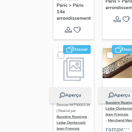
Paris
>
Pari
l' hôtel d
Paris
>
Paris
Adolescents
arrondisse
Sandrevil
14e
arrondissement
(non étud
Dossier
Doss
Dossier IM7500
Aperçu
Aperçu
| Réalisé par
Bussière Rosel
Dossier IM75000134
Leiba-Dontenwi
| Réalisé par
Jean-François
Bussière Roselyne
-
-
Marchand Ma
Leiba-Dontenwill
rampe
Jean-François