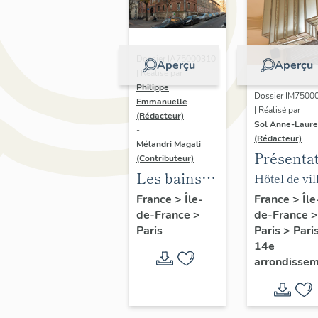
Dossier IA75000310
Aperçu
Aperçu
| Réalisé par
Philippe
Dossier IM7500
Emmanuelle
| Réalisé par
(Rédacteur)
Sol Anne-Laure
-
(Rédacteur)
Mélandri Magali
Présenta
(Contributeur)
du mobili
Les bains
Hôtel de vil
de la mai
douches
annexe
France
>
Île
France
>
Île-
de-France
>
de-France
>
annexe
municipaux
Paris
>
Pari
Paris
de la ville
14e
de Paris
arrondisse