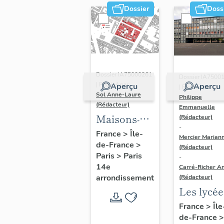
Dossier
Doss
Dossier IA75000261
Dossier IA7500
| Réalisé par
Aperçu
Aperçu
| Réalisé par
Sol Anne-Laure
Philippe
(Rédacteur)
Emmanuelle
Maisons-
(Rédacteur)
-
immeubles
France
>
Île-
Mercier Marian
de-France
>
(Rédacteur)
Paris
>
Paris
-
14e
Carré-Richer An
arrondissement
(Rédacteur)
Les lycée
parisiens
France
>
Île
de-France
>
Jean-Cla