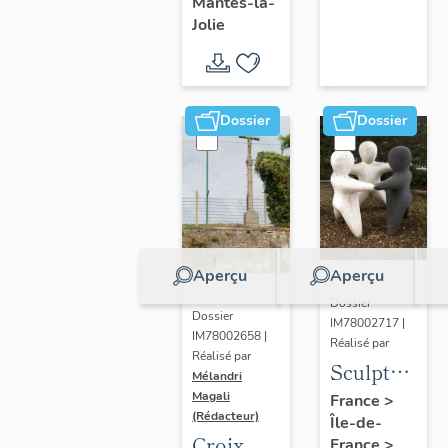
Mantes-la-
Jolie
Dossier
Dossier
Aperçu
Aperçu
Dossier
Dossier
IM78002717 |
IM78002658 |
Réalisé par
Réalisé par
Sculpture
Mélandri
: la
Magali
France
>
(Rédacteur)
Île-de-
Ronde
Croix
France
>