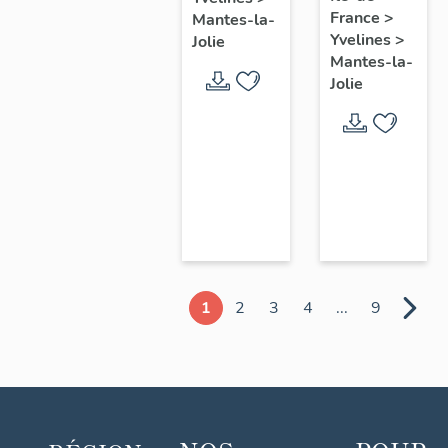
chœur
France
>
Mantes-la-
Yvelines
>
Jolie
Mantes-la-
Jolie
1
2
3
4
...
9