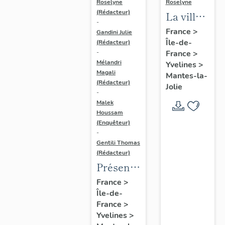
Roselyne
Roselyne
(Rédacteur)
La ville
-
de
France
>
Gandini Julie
Île-de-
Mantes-
(Rédacteur)
France
>
-
la-Jolie
Mélandri
Yvelines
>
Magali
Mantes-la-
(Rédacteur)
Jolie
-
Malek
Houssam
(Enquêteur)
-
Gentili Thomas
(Rédacteur)
Présentation
de
France
>
Île-de-
l'étude
France
>
Yvelines
>