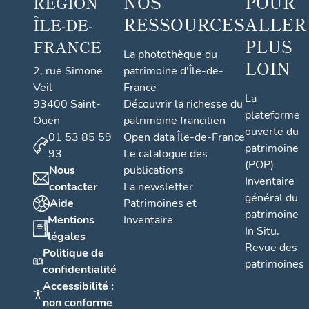
NOS
POUR
RÉGION
RESSOURCES
ALLER
ÎLE-DE-
PLUS
FRANCE
La photothèque du
LOIN
2, rue Simone
patrimoine d'Île-de-
Veil
France
La
93400 Saint-
Découvrir la richesse du
plateforme
Ouen
patrimoine francilien
ouverte du
01 53 85 59
Open data Île-de-France
patrimoine
93
Le catalogue des
(POP)
Nous
publications
Inventaire
contacter
La newsletter
général du
Aide
Patrimoines et
patrimoine
Mentions
Inventaire
In Situ.
légales
Revue des
Politique de
patrimoines
confidentialité
Accessibilité :
non conforme