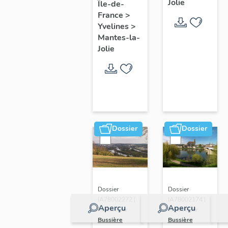
Jolie
Île-de-
de ville
France
>
Yvelines
>
Mantes-la-
Jolie
Dossier
Dossier
Dossier
Dossier
IA78002272 |
IA78002174 |
Aperçu
Aperçu
Réalisé par
Réalisé par
Bussière
Bussière