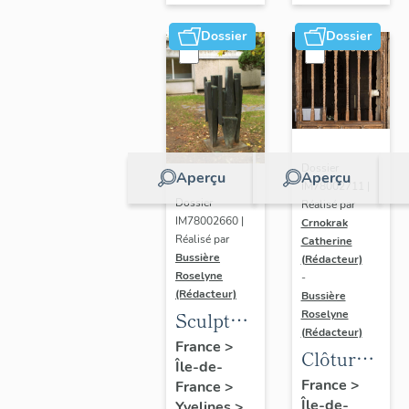
Dossier
Dossier
Dossier
Aperçu
Aperçu
IM78002711 |
Dossier
Réalisé par
IM78002660 |
Crnokrak
Réalisé par
Catherine
Bussière
(Rédacteur)
Roselyne
-
(Rédacteur)
Bussière
Sculpture
Roselyne
(Rédacteur)
: la
France
>
Clôture
Île-de-
Ronde
de
France
>
France
>
Île-de-
Yvelines
>