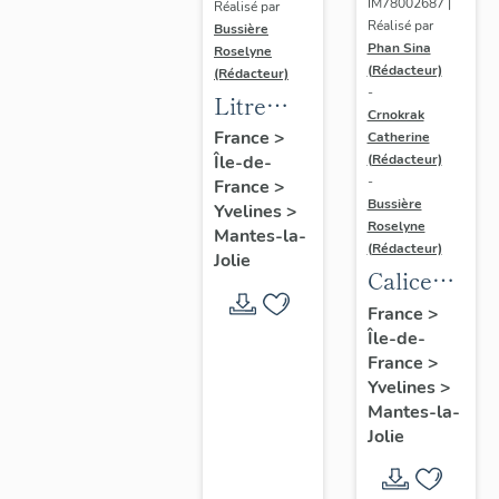
IM78002687 |
Réalisé par
Réalisé par
Bussière
Phan Sina
Roselyne
(Rédacteur)
(Rédacteur)
-
Litre
Crnokrak
funéraire
France
>
Catherine
(Rédacteur)
Île-de-
du
-
France
>
prince
Bussière
Yvelines
>
de Conti
Roselyne
Mantes-la-
(Rédacteur)
Jolie
Calice
n°2 et sa
France
>
Île-de-
patène
France
>
Yvelines
>
Mantes-la-
Jolie