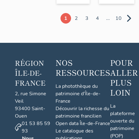
1
2
3
4
...
10
NOS
POUR
RÉGION
RESSOURCES
ALLER
ÎLE-DE-
PLUS
FRANCE
La photothèque du
LOIN
2, rue Simone
patrimoine d'Île-de-
Veil
France
La
93400 Saint-
Découvrir la richesse du
plateforme
Ouen
patrimoine francilien
ouverte du
01 53 85 59
Open data Île-de-France
patrimoine
93
Le catalogue des
(POP)
Nous
publications