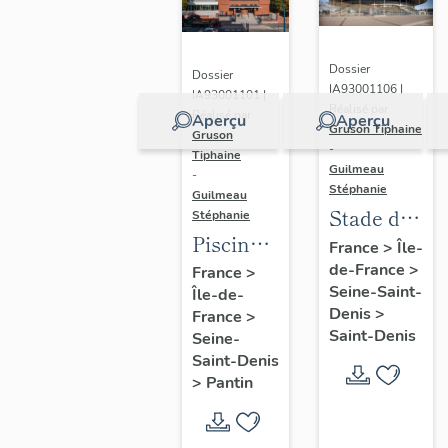
Dossier
Dossier
IA93001106 |
IA93001101 |
Réalisé par
Réalisé par
Aperçu
Aperçu
Gruson Tiphaine
Gruson
-
Tiphaine
Guilmeau
-
Stéphanie
Guilmeau
Stade de
Stéphanie
Piscine
France
France
>
Île-
Leclerc,
de-France
>
France
>
Seine-Saint-
Île-de-
actuellement
Denis
>
France
>
piscine
Saint-Denis
Seine-
Alice-
Saint-Denis
Milliat
>
Pantin