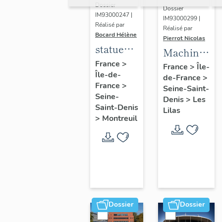
Dossier
Dossier
IM93000247 |
IM93000299 |
Réalisé par
Réalisé par
Bocard Hélène
Pierrot Nicolas
statues
Machine
colossales
France
>
à
France
>
Île-
Île-de-
: le
de-France
>
déchiqueter
France
>
discobole,
Seine-Saint-
et à
Seine-
Denis
>
Les
le
épurer
Saint-Denis
Lilas
tennisman
>
Montreuil
mécaniquem
:
cardeuse
Dossier
Dossier