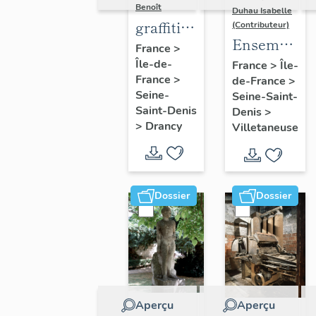
Benoît
Duhau Isabelle
graffiti
(Contributeur)
Ensemble
sur murs
France
>
de deux
Île-de-
et
France
>
Île-
France
>
de-France
>
décors
charpentes
Seine-
Seine-Saint-
architectur
des
Saint-Denis
Denis
>
"caves-
>
Drancy
Villetaneuse
prisons
Dossier
Dossier
Aperçu
Aperçu