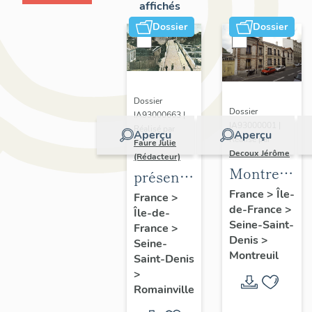
affichés
Dossier
Dossier
Dossier
Dossier
IA93000663 |
IA93000001 |
Réalisé par
Aperçu
Aperçu
Réalisé par
Faure Julie
Decoux Jérôme
(Rédacteur)
Montreuil
présentation
-
de
France
>
Île-
France
>
de-France
>
Patrimoine
Île-de-
l'inventaire
Seine-Saint-
France
>
industriel
de la
Denis
>
Seine-
-
commune
Montreuil
Saint-Denis
Présentatio
de
>
générale
Romainville
Romainville
de l'étude