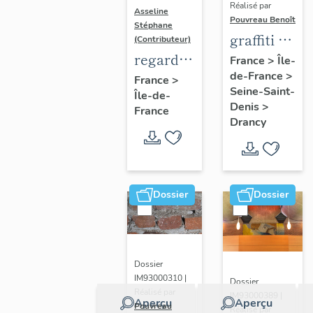
Réalisé par
Asseline
Pouvreau Benoît
Stéphane
graffiti de
(Contributeur)
chambrée
regard
France
>
Île-
de-France
>
sur
photographique
France
>
Seine-Saint-
Île-de-
revers de
sur les
Denis
>
France
façade
paysages
Drancy
de la
Plaine
de
France.
Dossier
Dossier
Dossier
IM93000310 |
Dossier
Réalisé par
IM93000389 |
Aperçu
Aperçu
Pouvreau
Réalisé par