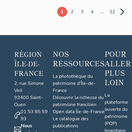
1
2
3
4
...
32
NOS
POUR
RÉGION
RESSOURCES
ALLER
ÎLE-DE-
PLUS
FRANCE
La photothèque du
LOIN
2, rue Simone
patrimoine d'Île-de-
Veil
France
La
93400 Saint-
Découvrir la richesse du
plateforme
Ouen
patrimoine francilien
ouverte du
01 53 85 59
Open data Île-de-France
patrimoine
93
Le catalogue des
(POP)
Nous
publications
Inventaire