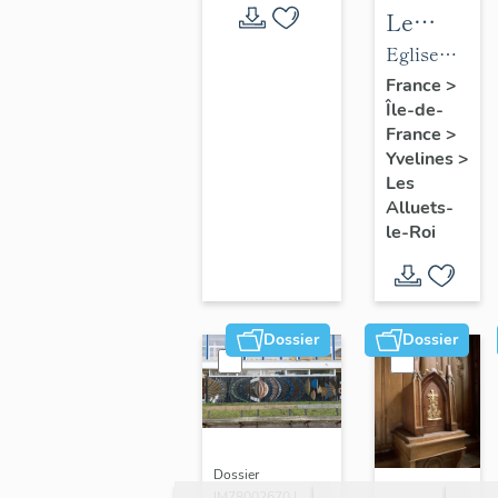
Le
mobilier
Eglise
de
paroissiale
France
>
Île-de-
l'église
Saint-
France
>
paroissial
Nicolas
Yvelines
>
Saint-
Les
Nicolas
Alluets-
le-Roi
Dossier
Dossier
Dossier
IM78002670 |