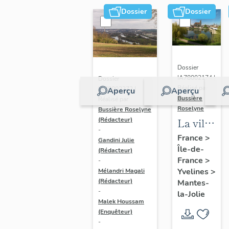
Dossier
Dossier
Dossier
IA78002174 |
Dossier
Réalisé par
IA78002272 |
Aperçu
Aperçu
Bussière
Réalisé par
Roselyne
Bussière Roselyne
La ville
(Rédacteur)
-
de
France
>
Gandini Julie
Île-de-
Mantes-
(Rédacteur)
France
>
-
la-Jolie
Yvelines
>
Mélandri Magali
(Rédacteur)
Mantes-
-
la-Jolie
Malek Houssam
(Enquêteur)
-