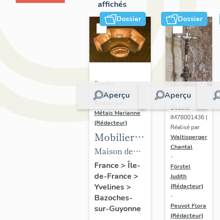
affichés
Dossier
Dossier
Dossier
IM78002723 |
Aperçu
Aperçu
Réalisé par
Dossier
Métais Marianne
IM78001436 |
(Rédacteur)
Réalisé par
Mobilier
Waltisperger
Chantal
de la
Maison de
-
maison
villégiature
France
>
Île-
Förstel
de-France
>
Louis
Judith
dite maison
Yvelines
>
(Rédacteur)
Carré
Louis Carré
-
Bazoches-
Peuvot Flora
sur-Guyonne
(Rédacteur)