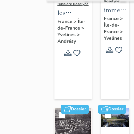
Roselyne
Bussière Roselyne
immeubles
les
maisons,
France
>
immeubles,
France
>
Île-
Île-de-
fermes
de-France
>
maisons et
France
>
Yvelines
>
fermes du
Yvelines
Andrésy
canton
d'Andrésy
Dossier
Dossier