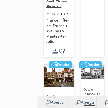
Gentili Thomas
(Rédacteur)
Présentation
de l'étude
France
>
Île-
de-France
>
Yvelines
>
Mantes-la-
Jolie
Dossier
Dossier
Dossier
IA78000495 |
Dossier
Réalisé par
IA78000985 |
Aperçu
Aperçu
Bussière
Réalisé par