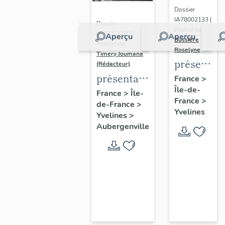
Dossier
IA78002133 |
Dossier
Réalisé par
IA78002210 |
Aperçu
Aperçu
Bussière
Réalisé par
Roselyne
Timery Joumana
présentat
(Rédacteur)
du
présentation
France
>
Île-de-
diagnostic
de l'étude
France
>
Île-
France
>
patrimonia
de-France
>
d'Elisabethville
Yvelines
Yvelines
>
urbain
Aubergenville
et
paysager
de
Seine-
Aval