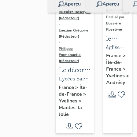
Aperçu
Aperçu
Dossier
Réalisé par
IM78002588 |
Bussière Roselyne
Réalisé par
(Rédacteur)
Bussière
-
Roselyne
Enezian Grégoire
le
(Rédacteur)
-
mobilier
église
Philippe
de
paroissiale
Emmanuelle
France
>
(Rédacteur)
Île-de-
l'église
Saint-
Le décor
France
>
Saint-
Germain
Yvelines
>
des lycées
Lycées Saint-
Germain-
Andrésy
de Mantes
Exupéry et
France
>
Île-
de-
de-France
>
Jean Rostand
Paris
Yvelines
>
(liste
Mantes-la-
supplémen
Jolie