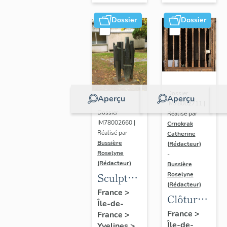
Dossier
Dossier
Dossier
Aperçu
Aperçu
IM78002711 |
Dossier
Réalisé par
IM78002660 |
Crnokrak
Réalisé par
Catherine
Bussière
(Rédacteur)
Roselyne
-
(Rédacteur)
Bussière
Sculpture
Roselyne
(Rédacteur)
: la
France
>
Clôture
Île-de-
Ronde
de
France
>
France
>
Île-de-
Yvelines
>