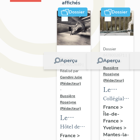
affichés
Dossier
Dossier
Dossier
IM78002671 |
Dossier
Aperçu
Aperçu
Réalisé par
IM78002649 |
Bussière
Réalisé par
Roselyne
Gandini Julie
(Rédacteur)
(Rédacteur)
Le
-
mobilier
Bussière
Collégiale
Roselyne
de la
Notre-
France
>
(Rédacteur)
Île-de-
collégiale
Dame
Le
France
>
mobilier
Hôtel de
Yvelines
>
de l'hôtel
ville
Mantes-la-
France
>