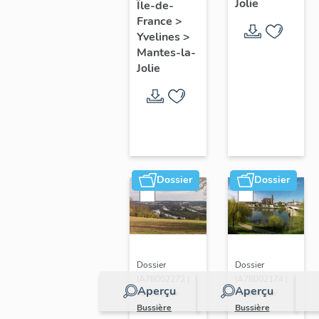
Jolie
Île-de-
de ville
France
>
Yvelines
>
Mantes-la-
Jolie
Dossier
Dossier
Dossier
Dossier
IA78002272 |
IA78002174 |
Aperçu
Aperçu
Réalisé par
Réalisé par
Bussière
Bussière