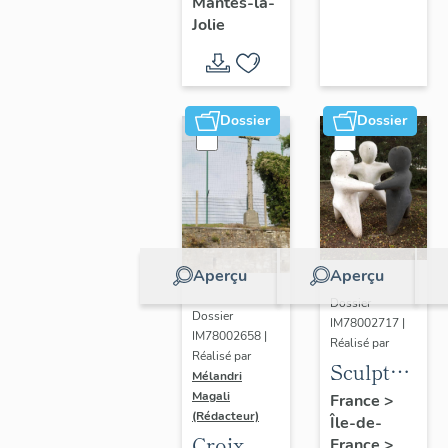
Mantes-la-
Jolie
Dossier
Dossier
Aperçu
Aperçu
Dossier
Dossier
IM78002717 |
IM78002658 |
Réalisé par
Réalisé par
Sculpture
Mélandri
: la
Magali
France
>
(Rédacteur)
Île-de-
Ronde
Croix
France
>