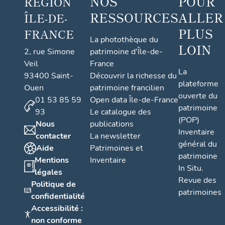
NOS
POUR
RÉGION
RESSOURCES
ALLER
ÎLE-DE-
PLUS
FRANCE
La photothèque du
LOIN
2, rue Simone
patrimoine d'Île-de-
Veil
France
La
93400 Saint-
Découvrir la richesse du
plateforme
Ouen
patrimoine francilien
ouverte du
01 53 85 59
Open data Île-de-France
patrimoine
93
Le catalogue des
(POP)
Nous
publications
Inventaire
contacter
La newsletter
général du
Aide
Patrimoines et
patrimoine
Mentions
Inventaire
In Situ.
légales
Revue des
Politique de
patrimoines
confidentialité
Accessibilité :
non conforme