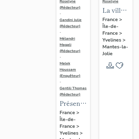
Roselyne
Roselyne
(Rédacteur)
La ville
-
de
France
>
Gandini Julie
Île-de-
Mantes-
(Rédacteur)
France
>
-
la-Jolie
Mélandri
Yvelines
>
Magali
Mantes-la-
(Rédacteur)
Jolie
-
Malek
Houssam
(Enquêteur)
-
Gentili Thomas
(Rédacteur)
Présentation
de
France
>
Île-de-
l'étude
France
>
Yvelines
>