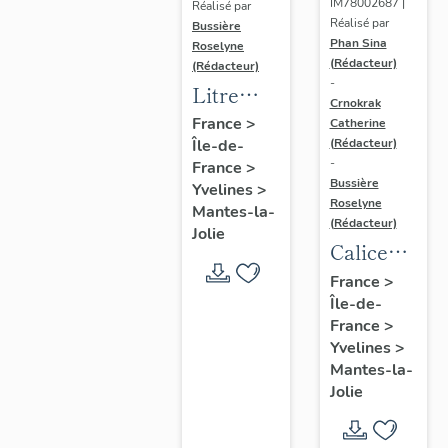
IM78002687 |
Réalisé par
Réalisé par
Bussière
Phan Sina
Roselyne
(Rédacteur)
(Rédacteur)
-
Litre
Crnokrak
funéraire
France
>
Catherine
(Rédacteur)
Île-de-
du
-
France
>
prince
Bussière
Yvelines
>
de Conti
Roselyne
Mantes-la-
(Rédacteur)
Jolie
Calice
n°2 et sa
France
>
Île-de-
patène
France
>
Yvelines
>
Mantes-la-
Jolie