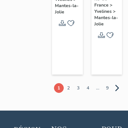
chœur
France
>
Mantes-la-
Yvelines
>
Jolie
Mantes-la-
Jolie
1
2
3
4
...
9