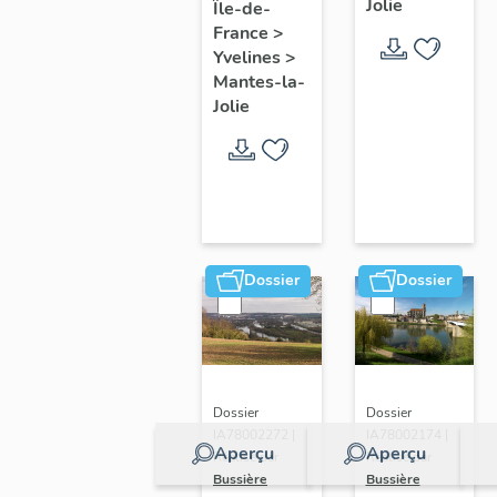
Jolie
Île-de-
de ville
France
>
Yvelines
>
Mantes-la-
Jolie
Dossier
Dossier
Dossier
Dossier
IA78002272 |
IA78002174 |
Aperçu
Aperçu
Réalisé par
Réalisé par
Bussière
Bussière