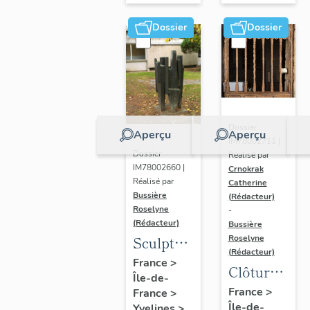
Dossier
Dossier
Dossier
Aperçu
Aperçu
IM78002711 |
Dossier
Réalisé par
IM78002660 |
Crnokrak
Réalisé par
Catherine
Bussière
(Rédacteur)
Roselyne
-
(Rédacteur)
Bussière
Sculpture
Roselyne
(Rédacteur)
: la
France
>
Clôture
Île-de-
Ronde
de
France
>
France
>
Île-de-
Yvelines
>