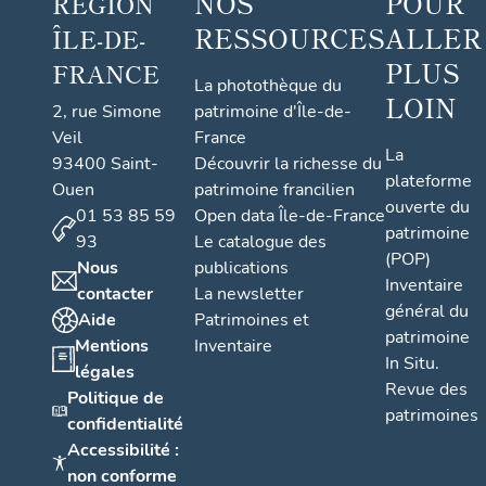
NOS
POUR
RÉGION
RESSOURCES
ALLER
ÎLE-DE-
PLUS
FRANCE
La photothèque du
LOIN
2, rue Simone
patrimoine d'Île-de-
Veil
France
La
93400 Saint-
Découvrir la richesse du
plateforme
Ouen
patrimoine francilien
ouverte du
01 53 85 59
Open data Île-de-France
patrimoine
93
Le catalogue des
(POP)
Nous
publications
Inventaire
contacter
La newsletter
général du
Aide
Patrimoines et
patrimoine
Mentions
Inventaire
In Situ.
légales
Revue des
Politique de
patrimoines
confidentialité
Accessibilité :
non conforme