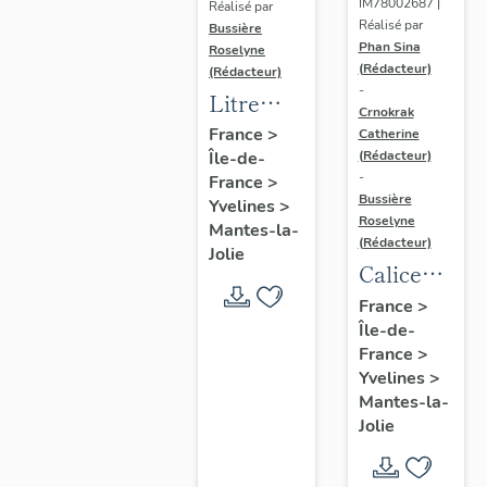
IM78002687 |
Réalisé par
Réalisé par
Bussière
Phan Sina
Roselyne
(Rédacteur)
(Rédacteur)
-
Litre
Crnokrak
funéraire
France
>
Catherine
(Rédacteur)
Île-de-
du
-
France
>
prince
Bussière
Yvelines
>
de Conti
Roselyne
Mantes-la-
(Rédacteur)
Jolie
Calice
n°2 et sa
France
>
Île-de-
patène
France
>
Yvelines
>
Mantes-la-
Jolie