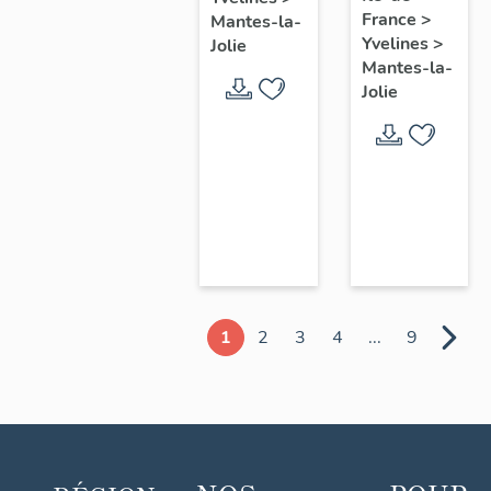
chœur
France
>
Mantes-la-
Yvelines
>
Jolie
Mantes-la-
Jolie
1
2
3
4
...
9