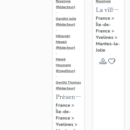
Roselyne
Roselyne
(Rédacteur)
La ville
-
de
France
>
Gandini Julie
Île-de-
Mantes-
(Rédacteur)
France
>
-
la-Jolie
Mélandri
Yvelines
>
Magali
Mantes-la-
(Rédacteur)
Jolie
-
Malek
Houssam
(Enquêteur)
-
Gentili Thomas
(Rédacteur)
Présentation
de
France
>
Île-de-
l'étude
France
>
Yvelines
>