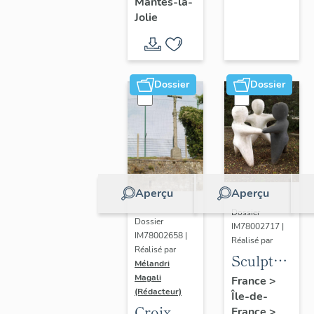
Mantes-la-
Jolie
Dossier
Dossier
Aperçu
Aperçu
Dossier
Dossier
IM78002717 |
IM78002658 |
Réalisé par
Réalisé par
Sculpture
Mélandri
: la
Magali
France
>
(Rédacteur)
Île-de-
Ronde
Croix
France
>