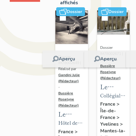
affichés
Dossier
Dossier
Dossier
IM78002671 |
Dossier
Aperçu
Aperçu
Réalisé par
IM78002649 |
Bussière
Réalisé par
Roselyne
Gandini Julie
(Rédacteur)
(Rédacteur)
Le
-
mobilier
Bussière
Collégiale
Roselyne
de la
Notre-
France
>
(Rédacteur)
Île-de-
collégiale
Dame
Le
France
>
mobilier
Hôtel de
Yvelines
>
de l'hôtel
ville
Mantes-la-
France
>