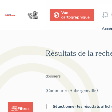
Vue
cartographique
Accéd
Résultats de la rec
dossiers
(Commune : Aubergenville)
Sélectionner les résultats affic
Filtres