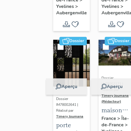
Thérèse
peintures
Yvelines
>
Yvelines
>
de l'Enfant
monument
Aubergenville
Aubergenvill
Jésus
Dossier
Dossier
Dossier
IA78002171 |
Aperçu
Aperçu
Réalisé par
Timery Joumana
Dossier
(Rédacteur)
IM78002641 |
maison
Réalisé par
dite "villa
Timery Joumana
France
>
Île-
porte
de-France
>
le Bois