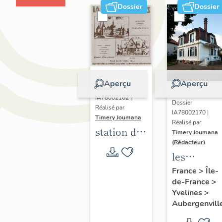
Dossier
Dossier
Aperçu
Aperçu
Dossier
IA78002162 |
Dossier
Réalisé par
IA78002170 |
Timery Joumana
Réalisé par
station de
Timery Joumana
villégiature
(Rédacteur)
les
d'Elisabethville
maisons
France
>
Île-
de-France
>
d'Elisabeth
Yvelines
>
Aubergenvill