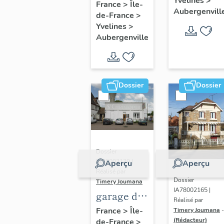
Yvelines
>
fleuri", 27
France
>
Île-
Aubergenvill
de-France
>
avenue
Yvelines
>
d'Ypres
Aubergenville
Dossier
Dossier
Dossier
IA78002139 |
Aperçu
Aperçu
Réalisé par
Dossier
Timery Joumana
IA78002165 |
garage de
Réalisé par
réparation
France
>
Île-
Timery Joumana
-
(Rédacteur)
de-France
>
automobile