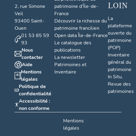
LOIN
2, rue Simone
patrimoine d'Île-de-
Veil
France
La
93400 Saint-
Découvrir la richesse du
plateforme
Ouen
patrimoine francilien
ouverte du
01 53 85 59
Open data Île-de-France
patrimoine
93
Le catalogue des
(POP)
Nous
publications
Inventaire
contacter
La newsletter
général du
Aide
Patrimoines et
patrimoine
Mentions
Inventaire
In Situ.
légales
Revue des
Politique de
patrimoines
confidentialité
Accessibilité :
non conforme
Mentions
légales