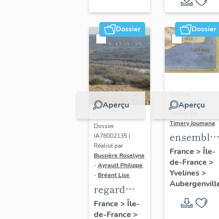
Dossier
Dossier
Dossier
IM78002639 |
Aperçu
Aperçu
Réalisé par
Timery Joumana
Dossier
ensemble
IA78002135 |
Réalisé par
de cinq
France
>
Île-
Bussière Roselyne
de-France
>
peintures
-
Ayrault Philippe
Yvelines
>
monument
-
Bréant Lise
Aubergenvill
regard
photographique
France
>
Île-
de-France
>
sur le