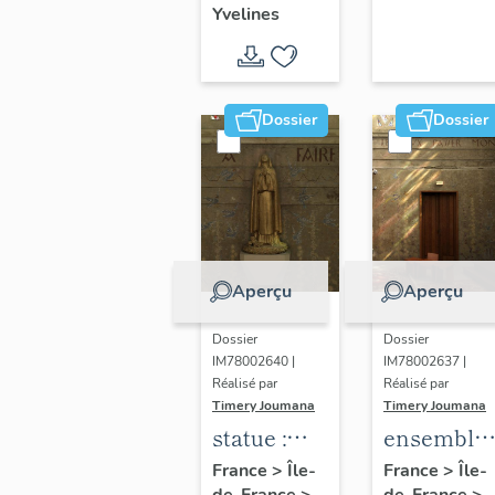
Yvelines
territoire
de Seine-
Aval
Dossier
Dossier
Aperçu
Aperçu
Dossier
Dossier
IM78002640 |
IM78002637 |
Réalisé par
Réalisé par
Timery Joumana
Timery Joumana
statue :
ensemble
Sainte-
de
France
>
Île-
France
>
Île-
de-France
>
de-France
>