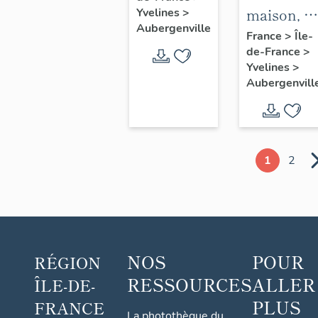
maison, 1
Yvelines
>
Saint-
Aubergenville
avenue
France
>
Île-
Christophe
de-France
>
Albert 1er
Yvelines
>
Aubergenvill
1
2
NOS
POUR
RÉGION
RESSOURCES
ALLER
ÎLE-DE-
PLUS
FRANCE
La photothèque du