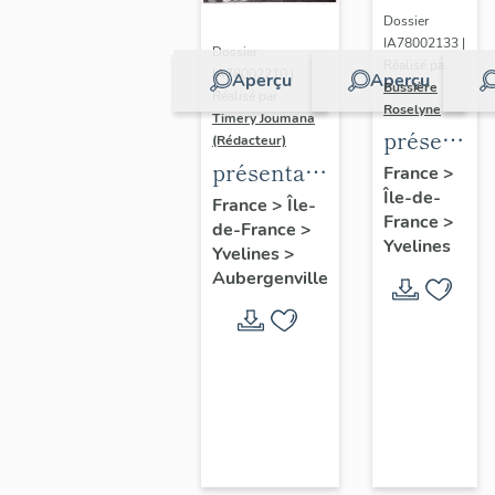
Dossier
IA78002133 |
Dossier
Réalisé par
IA78002210 |
Aperçu
Aperçu
Bussière
Réalisé par
Roselyne
Timery Joumana
présentat
(Rédacteur)
du
présentation
France
>
Île-de-
diagnostic
de l'étude
France
>
Île-
France
>
patrimonia
de-France
>
d'Elisabethville
Yvelines
Yvelines
>
urbain
Aubergenville
et
paysager
de
Seine-
Aval