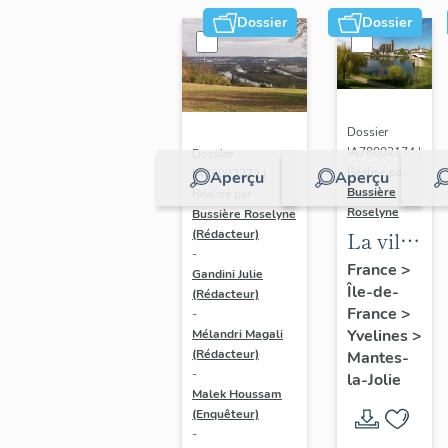
Dossier
Dossier
Dossier
IA78002174 |
Dossier
Réalisé par
IA78002272 |
Aperçu
Aperçu
Bussière
Réalisé par
Roselyne
Bussière Roselyne
La ville
(Rédacteur)
-
de
France
>
Gandini Julie
Île-de-
Mantes-
(Rédacteur)
France
>
-
la-Jolie
Yvelines
>
Mélandri Magali
(Rédacteur)
Mantes-
-
la-Jolie
Malek Houssam
(Enquêteur)
-