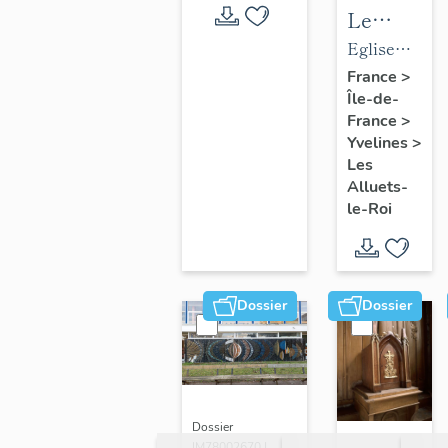
Le
mobilier
Eglise
de
paroissiale
France
>
Île-de-
l'église
Saint-
France
>
paroissial
Nicolas
Yvelines
>
Saint-
Les
Nicolas
Alluets-
le-Roi
Dossier
Dossier
Dossier
IM78002670 |