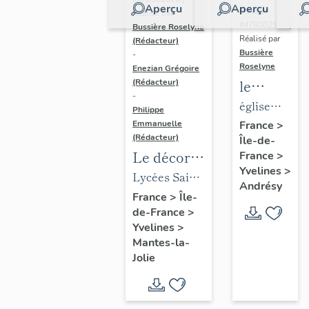
Aperçu
Aperçu
Dossier
Réalisé par
IM78002588 |
Bussière Roselyne
Réalisé par
(Rédacteur)
Bussière
-
Roselyne
Enezian Grégoire
le
(Rédacteur)
-
mobilier
église
Philippe
de
paroissiale
Emmanuelle
France
>
(Rédacteur)
Île-de-
l'église
Saint-
Le décor
France
>
Saint-
Germain
Yvelines
>
des lycées
Lycées Saint-
Germain-
Andrésy
de Mantes
Exupéry et
France
>
Île-
de-
de-France
>
Jean Rostand
Paris
Yvelines
>
(liste
Mantes-la-
supplémen
Jolie