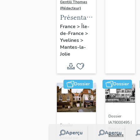
Gentili Thomas
(Rédacteur)
Présentation
de l'étude
France
>
Île-
de-France
>
Yvelines
>
Mantes-la-
Jolie
Dossier
Dossier
Dossier
IA78000495 |
Dossier
Réalisé par
IA78000985 |
Aperçu
Aperçu
Bussière
Réalisé par