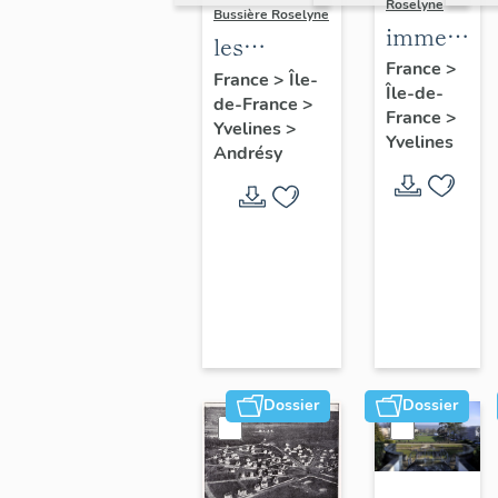
Roselyne
Bussière Roselyne
immeubles
les
maisons,
France
>
immeubles,
France
>
Île-
Île-de-
fermes
de-France
>
maisons et
France
>
Yvelines
>
fermes du
Yvelines
Andrésy
canton
d'Andrésy
Dossier
Dossier