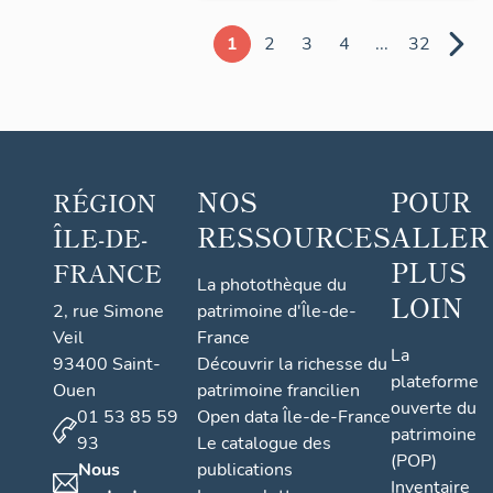
1
2
3
4
...
32
NOS
POUR
RÉGION
RESSOURCES
ALLER
ÎLE-DE-
PLUS
FRANCE
La photothèque du
LOIN
2, rue Simone
patrimoine d'Île-de-
Veil
France
La
93400 Saint-
Découvrir la richesse du
plateforme
Ouen
patrimoine francilien
ouverte du
01 53 85 59
Open data Île-de-France
patrimoine
93
Le catalogue des
(POP)
Nous
publications
Inventaire