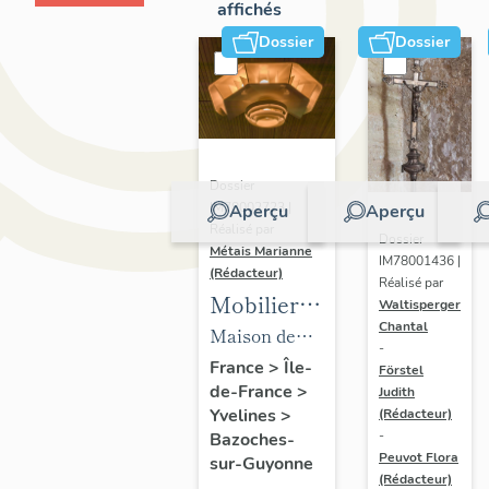
affichés
Dossier
Dossier
Dossier
IM78002723 |
Aperçu
Aperçu
Réalisé par
Dossier
Métais Marianne
IM78001436 |
(Rédacteur)
Réalisé par
Mobilier
Waltisperger
Chantal
de la
Maison de
-
maison
villégiature
France
>
Île-
Förstel
de-France
>
Louis
Judith
dite maison
Yvelines
>
(Rédacteur)
Carré
Louis Carré
-
Bazoches-
Peuvot Flora
sur-Guyonne
(Rédacteur)