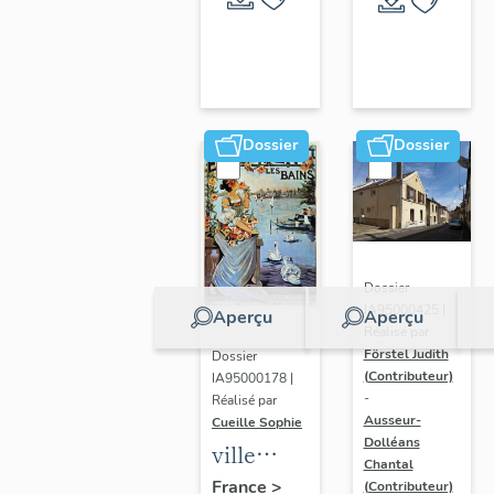
Dossier
Dossier
Dossier
IA95000425 |
Aperçu
Aperçu
Réalisé par
Förstel Judith
Dossier
(Contributeur)
IA95000178 |
-
Réalisé par
Ausseur-
Cueille Sophie
Dolléans
ville
Chantal
thermale
France
>
(Contributeur)