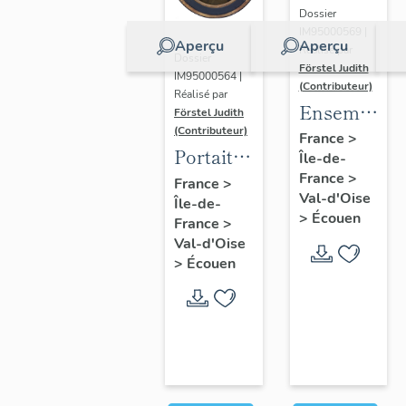
Dossier
IM95000569 |
Aperçu
Aperçu
Réalisé par
Dossier
Förstel Judith
IM95000564 |
(Contributeur)
Réalisé par
Ensemble
Förstel Judith
(Contributeur)
des
France
>
Portait
Île-de-
verrières
d'homme
France
>
France
>
du
Val-d'Oise
Île-de-
en
XVIIIe
>
Écouen
France
>
médaillon
siècle
Val-d'Oise
ovale.
>
Écouen