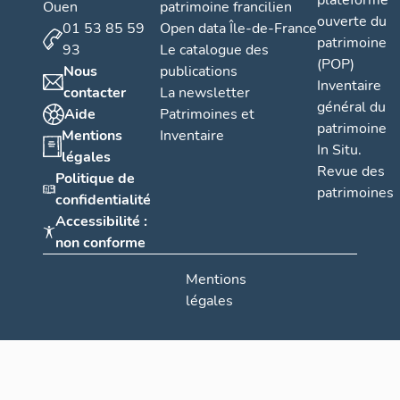
plateforme
Ouen
patrimoine francilien
ouverte du
01 53 85 59
Open data Île-de-France
patrimoine
93
Le catalogue des
(POP)
Nous
publications
Inventaire
contacter
La newsletter
général du
Aide
Patrimoines et
patrimoine
Mentions
Inventaire
In Situ.
légales
Revue des
Politique de
patrimoines
confidentialité
Accessibilité :
non conforme
Mentions
légales