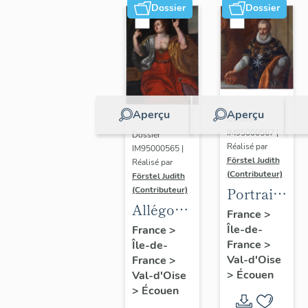
Dossier
Dossier
Aperçu
Aperçu
Dossier
IM95000567 |
Dossier
Réalisé par
IM95000565 |
Förstel Judith
Réalisé par
(Contributeur)
Förstel Judith
Portrait
(Contributeur)
Allégories
du roi
France
>
du
Île-de-
Henri IV
France
>
France
>
Île-de-
Toucher
Val-d'Oise
France
>
et de la
>
Écouen
Val-d'Oise
Vue.
>
Écouen