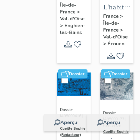
Île-de-
d'Enghien-
L'habitat
France
>
les-Bains
d'Ecouen
France
>
Val-d'Oise
Île-de-
>
Enghien-
France
>
les-Bains
Val-d'Oise
>
Écouen
Dossier
Dossier
Dossier
Dossier
IA95000416 |
IA95000177 |
Aperçu
Aperçu
Réalisé par
Réalisé par
Cueille Sophie
Cueille Sophie
(Rédacteur)