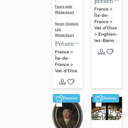
présentatio
-
Faure Julie
de
France
>
(Rédacteur)
Île-de-
l'étude
-
France
>
du
Noyer-Duplaix
Val-d'Oise
Léo
patrimoine
>
Enghien-
(Rédacteur)
d'Enghien-
les-Bains
Présentation
Les-
de
France
>
Bains
Île-de-
l'étude
France
>
du
Val-d'Oise
patrimoine
de
l'agglomération
de
Dossier
Dossier
Cergy-
Pontoise