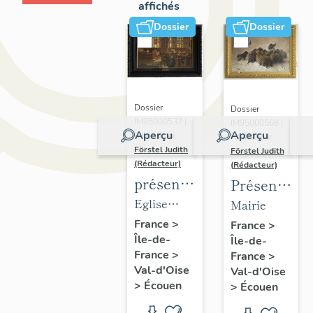
affichés
Dossier
Dossier
Dossier
Dossier
IM95000537 |
IM95000568 |
Aperçu
Aperçu
Réalisé par
Réalisé par
Förstel Judith
Förstel Judith
(Rédacteur)
(Rédacteur)
présentation
Présentatio
du
du
Eglise
Mairie
mobilier
mobilier
Saint-
France
>
France
>
Île-de-
de
Île-de-
de la
Acceul
France
>
France
>
l'église
mairie
Val-d'Oise
Val-d'Oise
d'Ecouen
d'Ecouen
>
Écouen
>
Écouen