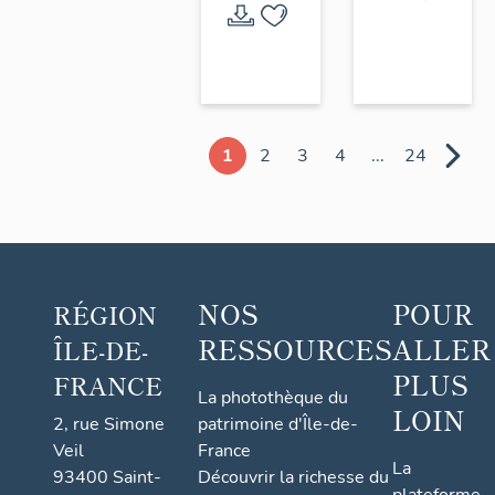
1
2
3
4
...
24
NOS
POUR
RÉGION
RESSOURCES
ALLER
ÎLE-DE-
PLUS
FRANCE
La photothèque du
LOIN
2, rue Simone
patrimoine d'Île-de-
Veil
France
La
93400 Saint-
Découvrir la richesse du