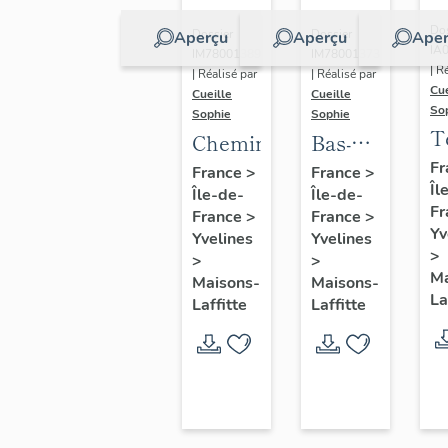
Dos
Dossier
Dossier
Aperçu
Aperçu
Aper
IA
IM78001389
IM78001373
| R
| Réalisé par
| Réalisé par
Cue
Cueille
Cueille
So
Sophie
Sophie
T
Cheminée
Bas-
relief
Fr
France
>
France
>
Îl
Île-de-
Île-de-
(décor
Fr
France
>
France
>
intérieur)
Yv
Yvelines
Yvelines
>
>
>
Ma
Maisons-
Maisons-
La
Laffitte
Laffitte