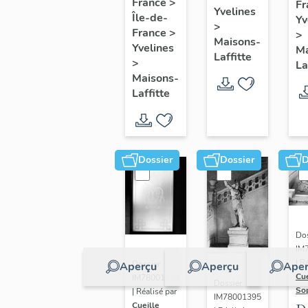
de six
France
>
Fr
pr
Yvelines
Île-de-
marines
Yv
>
e
France
>
>
Maisons-
m
Yvelines
Ma
Laffitte
>
La
Maisons-
Laffitte
Dossier
Dossier
D
Dos
IM
| R
Dossier
Aperçu
Aperçu
Aper
Cue
IM78001374
Dossier
So
| Réalisé par
IM78001395
Cueille