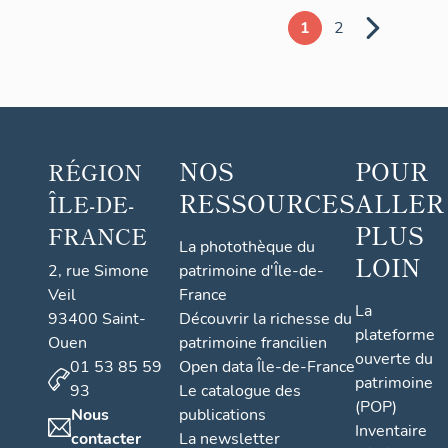
1
2
NOS
POUR
RÉGION
RESSOURCES
ALLER
ÎLE-DE-
PLUS
FRANCE
La photothèque du
LOIN
2, rue Simone
patrimoine d'Île-de-
Veil
France
La
93400 Saint-
Découvrir la richesse du
plateforme
Ouen
patrimoine francilien
ouverte du
01 53 85 59
Open data Île-de-France
patrimoine
93
Le catalogue des
(POP)
Nous
publications
Inventaire
contacter
La newsletter