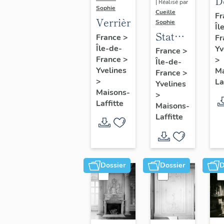
D
| Réalisé par
Sophie
s
Cueille
Fr
Verrière
Sophie
Îl
d
Statue
France
>
Fr
v
:
Île-de-
Yv
France
>
d
France
>
>
Île-de-
Renaud
Yvelines
Ma
France
>
>
La
Yvelines
Maisons-
>
Laffitte
Maisons-
Laffitte
Dossier
Dossier
D