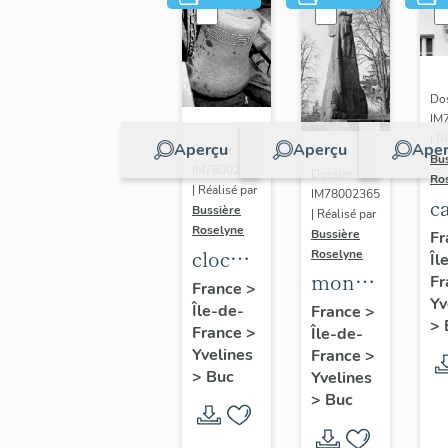
Dos
IM
| R
Aperçu
Aperçu
Aper
Dossier
Bu
IM78002362
Dossier
Ro
| Réalisé par
IM78002365
c
Bussière
| Réalisé par
s
Roselyne
Bussière
Fr
cloche
Roselyne
Îl
monument
Fr
dite
France
>
Yv
funéraire
Île-de-
Louise
France
>
>
France
>
Île-de-
de
Auguste
Yvelines
France
>
Jean
Adélaïde
>
Buc
Yvelines
Casale
>
Buc