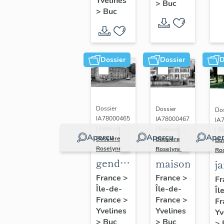
(n°1)
Yvelines
>
Buc
(n°2)
>
Buc
Dossier
Dossier
D
Dossier
Dossier
Dos
IA78000465
IA78000467
IA
| Réalisé par
| Réalisé par
| R
Aperçu
Aperçu
Aper
Bussière
Bussière
Bu
Roselyne
Roselyne
Ro
gendarmerie,
maison
j
actuellement
France
>
France
>
Fr
Île-de-
immeuble
Île-de-
Îl
France
>
France
>
Fr
Yvelines
Yvelines
Yv
>
Buc
>
Buc
>