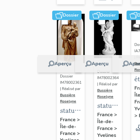
Dossier
Dossier
D
Dos
IA
| R
Aperçu
Aperçu
Aper
Bu
Ro
Dossier
Dossier
é
IM78002364
IM78002361
| Réalisé par
a
Fr
| Réalisé par
Bussière
Îl
di
Bussière
Roselyne
Fr
Roselyne
a
statue :
Yv
statue :
L
Vierge
France
>
>
Vierge
France
>
B
Île-de-
à
Île-de-
à
France
>
l'Enfant
France
>
Yvelines
l'Enfant