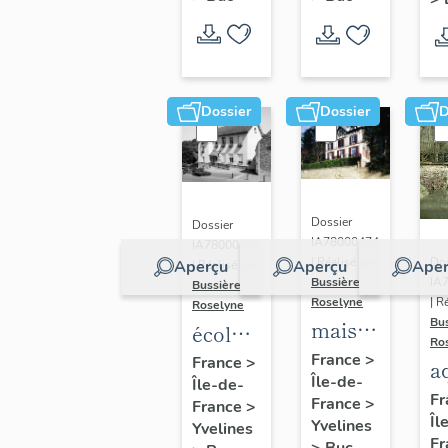
Dossier
Dossier
D
Dossier
Dossier
IA78000474
IA78000453
Dos
| Réalisé par
Aperçu
Aperçu
Aper
| Réalisé par
IA
Bussière
Bussière
| R
Roselyne
Roselyne
Bu
maison
école
Ro
dite
primaire
France
>
France
>
a
Île-de-
villa
Île-de-
de
di
Fr
France
>
France
>
Saint
filles,
Îl
A
Yvelines
Yvelines
Marie
actuellement
Fr