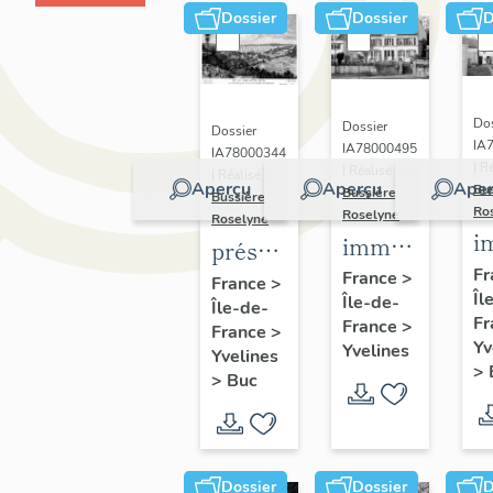
Dossier
Dossier
D
Dos
Dossier
Dossier
IA
IA78000495
IA78000344
| R
| Réalisé par
| Réalisé par
Aperçu
Aperçu
Aper
Bu
Bussière
Bussière
Ro
Roselyne
Roselyne
i
immeubles,
présentation
m
maisons,
Fr
de la
France
>
France
>
Îl
f
Île-de-
fermes
Île-de-
commune
Fr
France
>
France
>
de Buc
Yv
Yvelines
Yvelines
>
>
Buc
Dossier
Dossier
D