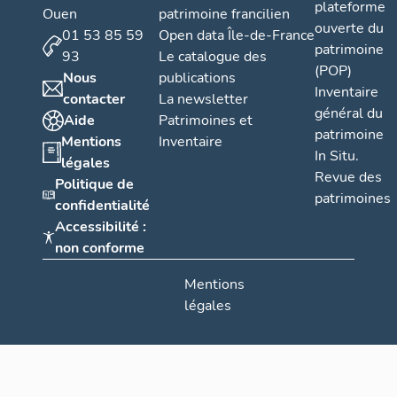
plateforme
Ouen
patrimoine francilien
ouverte du
01 53 85 59
Open data Île-de-France
patrimoine
93
Le catalogue des
(POP)
Nous
publications
Inventaire
contacter
La newsletter
général du
Aide
Patrimoines et
patrimoine
Mentions
Inventaire
In Situ.
légales
Revue des
Politique de
patrimoines
confidentialité
Accessibilité :
non conforme
Mentions
légales