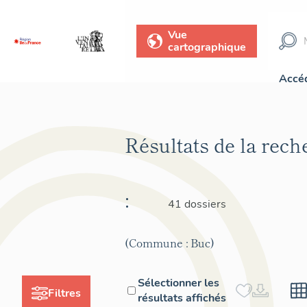
Vue
cartographique
Accéd
Résultats de la rec
:
41 dossiers
(Commune : Buc)
Sélectionner les
Filtres
résultats affichés