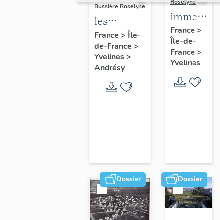
Roselyne
Bussière Roselyne
immeubles
les
maisons,
France
>
immeubles,
France
>
Île-
Île-de-
fermes
de-France
>
maisons et
France
>
Yvelines
>
fermes du
Yvelines
Andrésy
canton
d'Andrésy
Dossier
Dossier