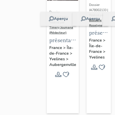
Dossier
IA78002133 |
Dossier
Réalisé par
IA78002210 |
Aperçu
Aperçu
Bussière
Réalisé par
Roselyne
Timery Joumana
présentat
(Rédacteur)
du
présentation
France
>
Île-de-
diagnostic
de l'étude
France
>
Île-
France
>
patrimonia
de-France
>
d'Elisabethville
Yvelines
Yvelines
>
urbain
Aubergenville
et
paysager
de
Seine-
Aval