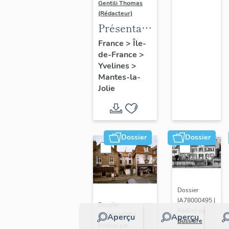
Gentili Thomas
(Rédacteur)
Présentation
de l'étude
France
>
Île-
de-France
>
Yvelines
>
Mantes-la-
Jolie
Dossier
Dossier
Dossier
IA78000495 |
Dossier
Réalisé par
IA78000985 |
Aperçu
Aperçu
Bussière
Réalisé par