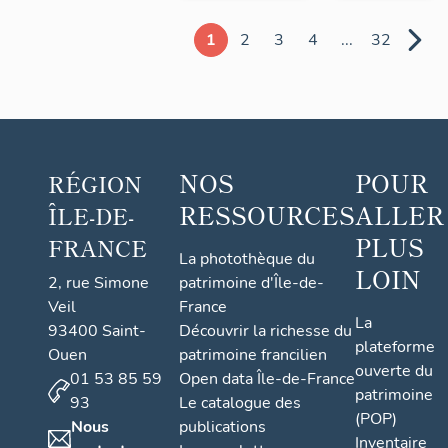
1
2
3
4
...
32
NOS
POUR
RÉGION
RESSOURCES
ALLER
ÎLE-DE-
PLUS
FRANCE
La photothèque du
LOIN
2, rue Simone
patrimoine d'Île-de-
Veil
France
La
93400 Saint-
Découvrir la richesse du
plateforme
Ouen
patrimoine francilien
ouverte du
01 53 85 59
Open data Île-de-France
patrimoine
93
Le catalogue des
(POP)
Nous
publications
Inventaire