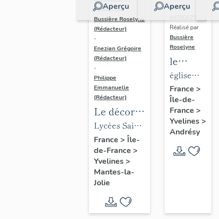
Aperçu
Aperçu
Dossier
Réalisé par
IM78002588 |
Bussière Roselyne
Réalisé par
(Rédacteur)
Bussière
-
Roselyne
Enezian Grégoire
le
(Rédacteur)
-
mobilier
église
Philippe
de
paroissiale
Emmanuelle
France
>
(Rédacteur)
Île-de-
l'église
Saint-
Le décor
France
>
Saint-
Germain
Yvelines
>
des lycées
Lycées Saint-
Germain-
Andrésy
de Mantes
Exupéry et
France
>
Île-
de-
de-France
>
Jean Rostand
Paris
Yvelines
>
(liste
Mantes-la-
supplémen
Jolie