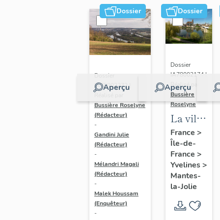
Dossier
Dossier
Dossier
IA78002174 |
Dossier
Réalisé par
IA78002272 |
Aperçu
Aperçu
Bussière
Réalisé par
Roselyne
Bussière Roselyne
La ville
(Rédacteur)
-
de
France
>
Gandini Julie
Île-de-
Mantes-
(Rédacteur)
France
>
-
la-Jolie
Yvelines
>
Mélandri Magali
(Rédacteur)
Mantes-
-
la-Jolie
Malek Houssam
(Enquêteur)
-