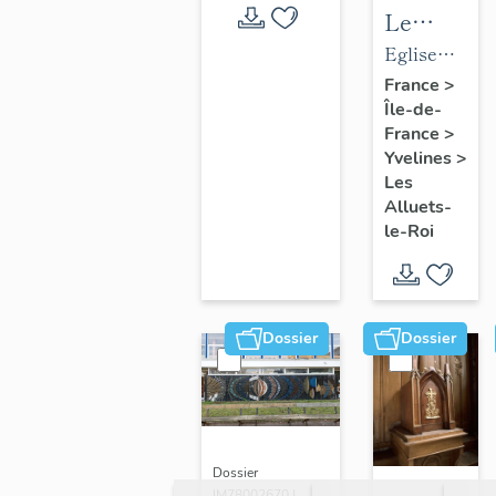
Le
mobilier
Eglise
de
paroissiale
France
>
Île-de-
l'église
Saint-
France
>
paroissial
Nicolas
Yvelines
>
Saint-
Les
Nicolas
Alluets-
le-Roi
Dossier
Dossier
Dossier
IM78002670 |