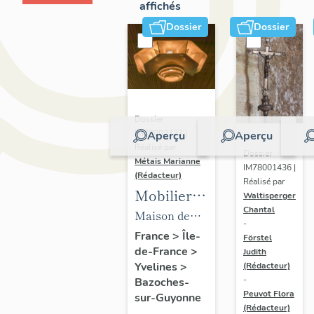
affichés
Dossier
Dossier
Dossier
IM78002723 |
Aperçu
Aperçu
Réalisé par
Dossier
Métais Marianne
IM78001436 |
(Rédacteur)
Réalisé par
Mobilier
Waltisperger
Chantal
de la
Maison de
-
maison
villégiature
France
>
Île-
Förstel
de-France
>
Louis
Judith
dite maison
Yvelines
>
(Rédacteur)
Carré
Louis Carré
-
Bazoches-
Peuvot Flora
sur-Guyonne
(Rédacteur)