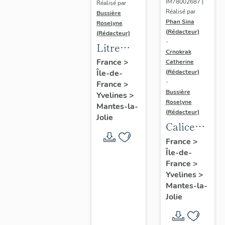
IM78002687 |
Réalisé par
Réalisé par
Bussière
Phan Sina
Roselyne
(Rédacteur)
(Rédacteur)
-
Litre
Crnokrak
funéraire
France
>
Catherine
(Rédacteur)
Île-de-
du
-
France
>
prince
Bussière
Yvelines
>
de Conti
Roselyne
Mantes-la-
(Rédacteur)
Jolie
Calice
n°2 et sa
France
>
Île-de-
patène
France
>
Yvelines
>
Mantes-la-
Jolie