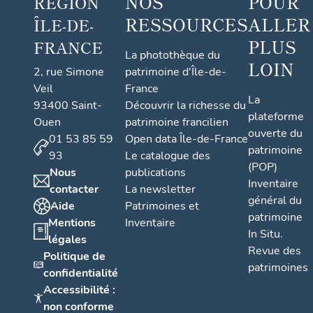
NOS
POUR
RÉGION
RESSOURCES
ALLER
ÎLE-DE-
PLUS
FRANCE
La photothèque du
LOIN
2, rue Simone
patrimoine d'Île-de-
Veil
France
La
93400 Saint-
Découvrir la richesse du
plateforme
Ouen
patrimoine francilien
ouverte du
01 53 85 59
Open data Île-de-France
patrimoine
93
Le catalogue des
(POP)
Nous
publications
Inventaire
contacter
La newsletter
général du
Aide
Patrimoines et
patrimoine
Mentions
Inventaire
In Situ.
légales
Revue des
Politique de
patrimoines
confidentialité
Accessibilité :
non conforme