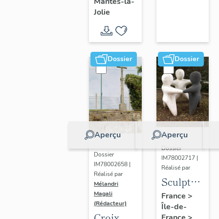
Mantes-la-
Jolie
Dossier
Dossier
Aperçu
Aperçu
Dossier
Dossier
IM78002717 |
IM78002658 |
Réalisé par
Réalisé par
Sculpture
Mélandri
: la
Magali
France
>
(Rédacteur)
Île-de-
Ronde
Croix
France
>