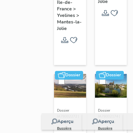
Jolie
Île-de-
de ville
France
>
Yvelines
>
Mantes-la-
Jolie
Dossier
Dossier
Dossier
Dossier
IA78002272 |
IA78002174 |
Aperçu
Aperçu
Réalisé par
Réalisé par
Bussière
Bussière