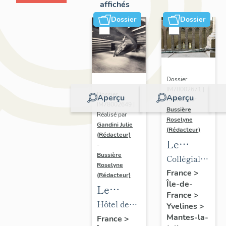
affichés
Dossier
Dossier
Dossier
IM78002671 |
Dossier
Aperçu
Aperçu
Réalisé par
IM78002649 |
Bussière
Réalisé par
Roselyne
Gandini Julie
(Rédacteur)
(Rédacteur)
Le
-
mobilier
Bussière
Collégiale
Roselyne
de la
Notre-
France
>
(Rédacteur)
Île-de-
collégiale
Dame
Le
France
>
mobilier
Hôtel de
Yvelines
>
de l'hôtel
ville
Mantes-la-
France
>