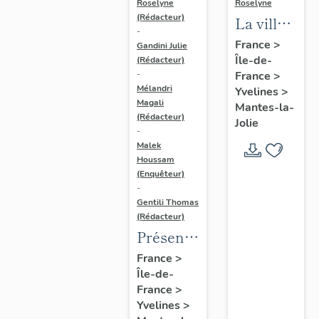
Roselyne
Roselyne
(Rédacteur)
La ville
-
de
France
>
Gandini Julie
Île-de-
Mantes-
(Rédacteur)
France
>
-
la-Jolie
Mélandri
Yvelines
>
Magali
Mantes-la-
(Rédacteur)
Jolie
-
Malek
Houssam
(Enquêteur)
-
Gentili Thomas
(Rédacteur)
Présentation
de
France
>
Île-de-
l'étude
France
>
Yvelines
>