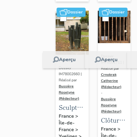
Dossier
Dossier
Dossier
Aperçu
Aperçu
IM78002711 |
Dossier
Réalisé par
IM78002660 |
Crnokrak
Réalisé par
Catherine
Bussière
(Rédacteur)
Roselyne
-
(Rédacteur)
Bussière
Sculpture
Roselyne
(Rédacteur)
: la
France
>
Clôture
Île-de-
Ronde
de
France
>
France
>
Île-de-
Yvelines
>