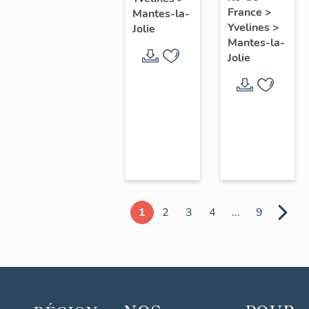
chœur
France
>
Mantes-la-
Yvelines
>
Jolie
Mantes-la-
Jolie
1
2
3
4
...
9