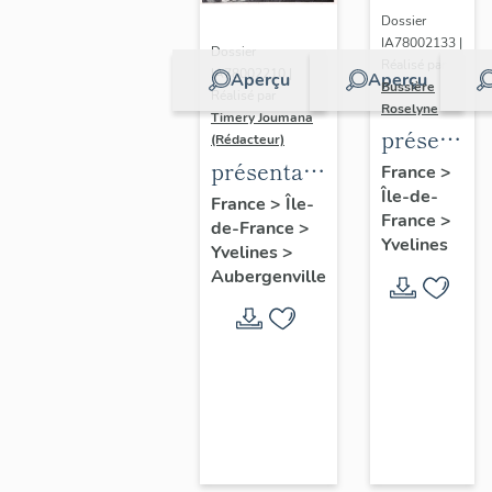
Dossier
IA78002133 |
Dossier
Réalisé par
IA78002210 |
Aperçu
Aperçu
Bussière
Réalisé par
Roselyne
Timery Joumana
présentat
(Rédacteur)
du
présentation
France
>
Île-de-
diagnostic
de l'étude
France
>
Île-
France
>
patrimonia
de-France
>
d'Elisabethville
Yvelines
Yvelines
>
urbain
Aubergenville
et
paysager
de
Seine-
Aval