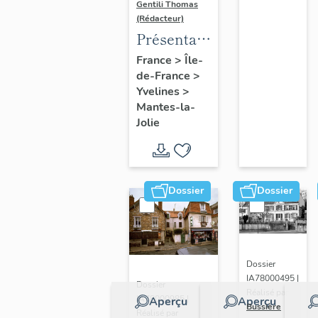
Gentili Thomas
(Rédacteur)
Présentation
de l'étude
France
>
Île-
de-France
>
Yvelines
>
Mantes-la-
Jolie
Dossier
Dossier
Dossier
IA78000495 |
Dossier
Réalisé par
IA78000985 |
Aperçu
Aperçu
Bussière
Réalisé par