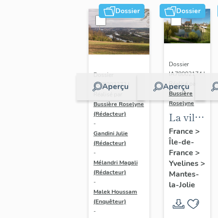
Dossier
Dossier
Dossier
IA78002174 |
Dossier
Réalisé par
IA78002272 |
Aperçu
Aperçu
Bussière
Réalisé par
Roselyne
Bussière Roselyne
La ville
(Rédacteur)
-
de
France
>
Gandini Julie
Île-de-
Mantes-
(Rédacteur)
France
>
-
la-Jolie
Yvelines
>
Mélandri Magali
(Rédacteur)
Mantes-
-
la-Jolie
Malek Houssam
(Enquêteur)
-