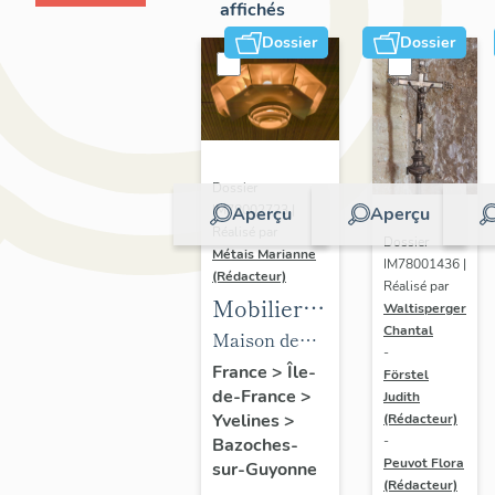
affichés
Dossier
Dossier
Dossier
IM78002723 |
Aperçu
Aperçu
Réalisé par
Dossier
Métais Marianne
IM78001436 |
(Rédacteur)
Réalisé par
Mobilier
Waltisperger
Chantal
de la
Maison de
-
maison
villégiature
France
>
Île-
Förstel
de-France
>
Louis
Judith
dite maison
Yvelines
>
(Rédacteur)
Carré
Louis Carré
-
Bazoches-
Peuvot Flora
sur-Guyonne
(Rédacteur)