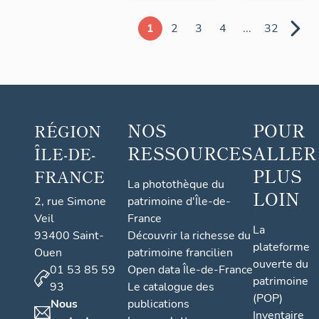
1
2
3
4
...
32
NOS
POUR
RÉGION
RESSOURCES
ALLER
ÎLE-DE-
PLUS
FRANCE
La photothèque du
LOIN
2, rue Simone
patrimoine d'Île-de-
Veil
France
La
93400 Saint-
Découvrir la richesse du
plateforme
Ouen
patrimoine francilien
ouverte du
01 53 85 59
Open data Île-de-France
patrimoine
93
Le catalogue des
(POP)
Nous
publications
Inventaire