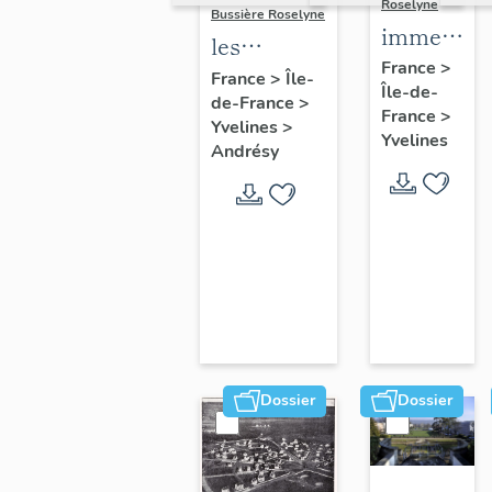
Roselyne
Bussière Roselyne
immeubles
les
maisons,
France
>
immeubles,
France
>
Île-
Île-de-
fermes
de-France
>
maisons et
France
>
Yvelines
>
fermes du
Yvelines
Andrésy
canton
d'Andrésy
Dossier
Dossier