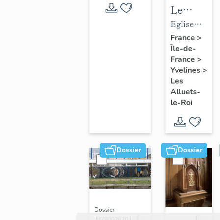
Le
mobilier
Eglise
de
paroissiale
France
>
Île-de-
l'église
Saint-
France
>
paroissial
Nicolas
Yvelines
>
Saint-
Les
Nicolas
Alluets-
le-Roi
Dossier
Dossier
Dossier
IM78002670 |