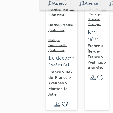
Aperçu
Aperçu
Dossier
Réalisé par
IM78002588 |
Bussière Roselyne
Réalisé par
(Rédacteur)
Bussière
-
Roselyne
Enezian Grégoire
le
(Rédacteur)
-
mobilier
église
Philippe
de
paroissiale
Emmanuelle
France
>
(Rédacteur)
Île-de-
l'église
Saint-
Le décor
France
>
Saint-
Germain
Yvelines
>
des lycées
Lycées Saint-
Germain-
Andrésy
de Mantes
Exupéry et
France
>
Île-
de-
de-France
>
Jean Rostand
Paris
Yvelines
>
(liste
Mantes-la-
supplémen
Jolie