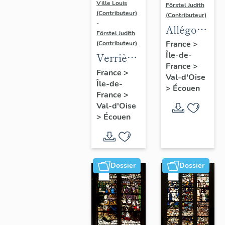
Ville Louis
Förstel Judith
(Contributeur)
(Contributeur)
-
Allégories
Förstel Judith
du
France
>
(Contributeur)
Île-de-
Toucher
Verrière
France
>
et de la
de la
France
>
Val-d'Oise
Vue.
Île-de-
baie 8 :
>
Écouen
France
>
Vierge
Val-d'Oise
de
>
Écouen
douleur,
avec la
donatrice
Dossier
Dossier
Antoinette
de la
Marck et
ses filles