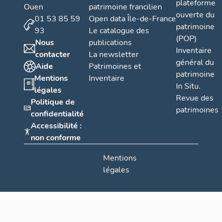
plateforme
Ouen
patrimoine francilien
ouverte du
01 53 85 59
Open data Île-de-France
patrimoine
93
Le catalogue des
(POP)
Nous
publications
Inventaire
contacter
La newsletter
général du
Aide
Patrimoines et
patrimoine
Mentions
Inventaire
In Situ.
légales
Revue des
Politique de
patrimoines
confidentialité
Accessibilité :
non conforme
Mentions
légales