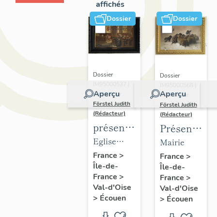
affichés
Dossier
Dossier
Dossier
Dossier
IM95000537 |
IM95000568 |
Aperçu
Aperçu
Réalisé par
Réalisé par
Förstel Judith
Förstel Judith
(Rédacteur)
(Rédacteur)
présentation
Présentatio
du
du
Eglise
Mairie
mobilier
mobilier
Saint-
France
>
France
>
Île-de-
de
Île-de-
de la
Acceul
France
>
France
>
l'église
mairie
Val-d'Oise
Val-d'Oise
d'Ecouen
d'Ecouen
>
Écouen
>
Écouen