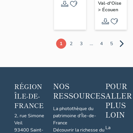
Val-d'Oise
>
Écouen
1
2
3
...
4
5
NOS
POUR
RÉGION
RESSOURCES
ALLER
ÎLE-DE-
PLUS
FRANCE
La photothèque du
LOIN
2, rue Simone
patrimoine d'Île-de-
Veil
France
La
93400 Saint-
Découvrir la richesse du