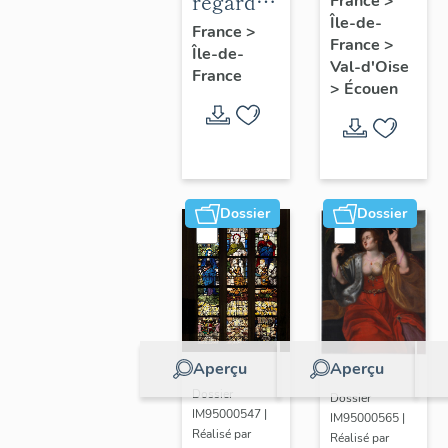
regard
France
>
Île-de-
en
photographique
France
>
France
>
médaillon
Île-de-
sur les
Val-d'Oise
France
ovale.
paysages
>
Écouen
de la
Plaine
de
France.
Dossier
Dossier
Aperçu
Aperçu
Dossier
Dossier
IM95000547 |
IM95000565 |
Réalisé par
Réalisé par