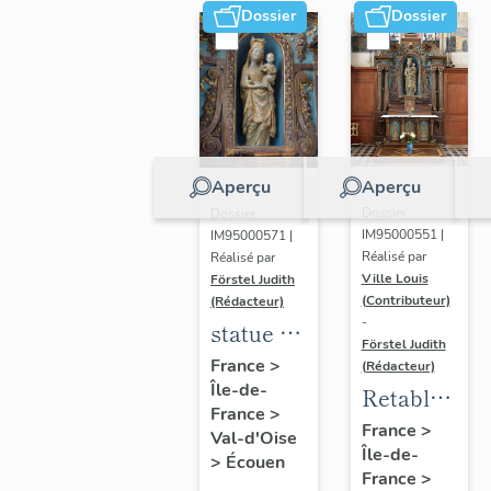
Dossier
Dossier
Aperçu
Aperçu
Dossier
Dossier
IM95000551 |
IM95000571 |
Réalisé par
Réalisé par
Ville Louis
Förstel Judith
(Contributeur)
(Rédacteur)
-
statue de
Förstel Judith
la Vierge
France
>
(Rédacteur)
Île-de-
à
Retable
France
>
l'Enfant,
de la
France
>
Val-d'Oise
XIVe
Île-de-
Vierge
>
Écouen
France
>
siècle