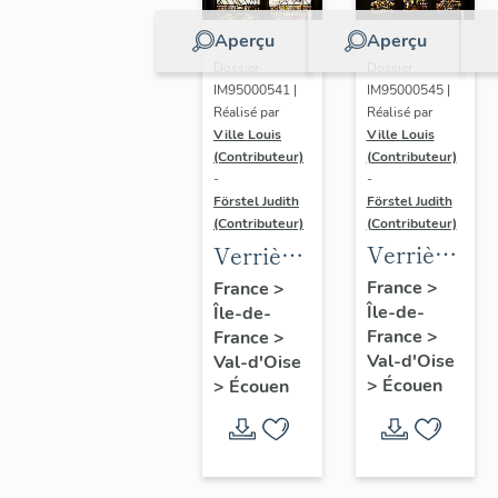
Aperçu
Aperçu
Dossier
Dossier
IM95000545 |
IM95000541 |
Réalisé par
Réalisé par
Ville Louis
Ville Louis
(Contributeur)
(Contributeur)
-
-
Förstel Judith
Förstel Judith
(Contributeur)
(Contributeur)
Verrière
Verrière
de la
de la
France
>
France
>
Île-de-
baie 6 :
Île-de-
baie 2 :
France
>
France
>
Pietà et
scènes
Val-d'Oise
Val-d'Oise
donateurs
de la
>
Écouen
>
Écouen
Passion,
avec
donatrices