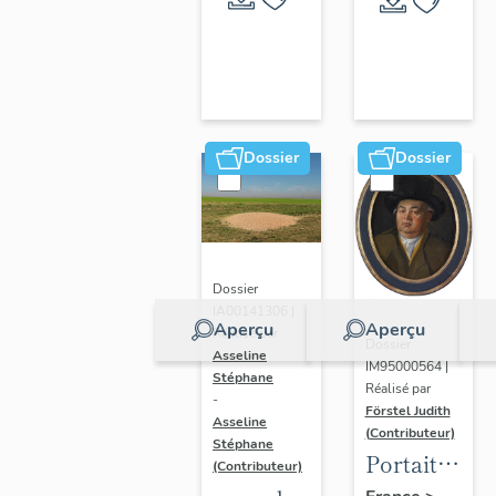
Dossier
Dossier
Dossier
IA00141306 |
Aperçu
Aperçu
Réalisé par
Dossier
Asseline
IM95000564 |
Stéphane
Réalisé par
-
Förstel Judith
Asseline
(Contributeur)
Stéphane
Portait
(Contributeur)
d'homme