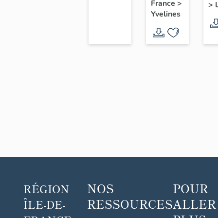
P
France
>
>
territoire
Aval
d
Yvelines
de
L
Seine-
Aval
NOS
POUR
RÉGION
RESSOURCES
ALLER
ÎLE-DE-