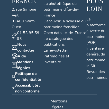
PLUS
FRANCE
La photothèque du
LOIN
2, rue Simone
patrimoine d'Île-de-
Veil
France
La
93400 Saint-
Découvrir la richesse du
plateforme
Ouen
patrimoine francilien
ouverte du
01 53 85 59
Open data Île-de-France
patrimoine
93
Le catalogue des
(POP)
Nous
publications
Inventaire
contacter
La newsletter
général du
Aide
Patrimoines et
patrimoine
Mentions
Inventaire
In Situ.
légales
Revue des
Politique de
patrimoines
confidentialité
Accessibilité :
non conforme
Mentions
légales