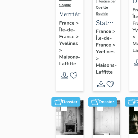
D
| Réalisé par
Sophie
s
Cueille
Fr
Verrière
Sophie
Îl
d
Statue
France
>
Fr
v
:
Île-de-
Yv
France
>
d
France
>
>
Île-de-
Renaud
Yvelines
Ma
France
>
>
La
Yvelines
Maisons-
>
Laffitte
Maisons-
Laffitte
Dossier
Dossier
D