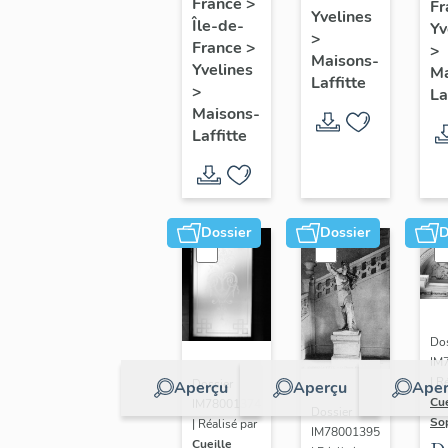
de six
France
>
Fr
pr
Yvelines
Île-de-
marines
Yv
>
e
France
>
>
Maisons-
m
Yvelines
Ma
Laffitte
>
La
Maisons-
Laffitte
Dossier
Dossier
D
Dos
IM
| R
Dossier
Aperçu
Aperçu
Aper
Cue
IM78001374
Dossier
So
| Réalisé par
IM78001395
Cueille