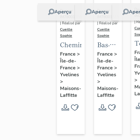
Dos
Dossier
Dossier
Aperçu
Aperçu
Aper
IA
IM78001389
IM78001373
| R
| Réalisé par
| Réalisé par
Cue
Cueille
Cueille
So
Sophie
Sophie
T
Cheminée
Bas-
relief
Fr
France
>
France
>
Îl
Île-de-
Île-de-
(décor
Fr
France
>
France
>
intérieur)
Yv
Yvelines
Yvelines
>
>
>
Ma
Maisons-
Maisons-
La
Laffitte
Laffitte