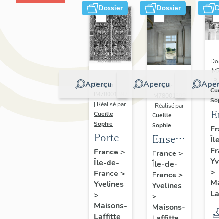
Dossier
Dossier
D
Dos
IM
| R
Aperçu
Aperçu
Aper
Dossier
Dossier
Cue
IM78001397
IM78001399
So
| Réalisé par
| Réalisé par
E
Cueille
Cueille
Sophie
d
Sophie
Fr
Porte
Ensemble
Îl
q
Fr
de bas-
France
>
g
France
>
Yv
Île-de-
Île-de-
reliefs :
s
>
France
>
France
>
les
Ma
Yvelines
Yvelines
Quatre
La
>
>
éléments
Maisons-
Maisons-
Laffitte
Laffitte