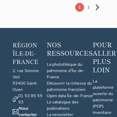
1
2
NOS
POUR
RÉGION
RESSOURCES
ALLER
ÎLE-DE-
PLUS
FRANCE
La photothèque du
LOIN
2, rue Simone
patrimoine d'Île-de-
Veil
France
La
93400 Saint-
Découvrir la richesse du
plateforme
Ouen
patrimoine francilien
ouverte du
01 53 85 59
Open data Île-de-France
patrimoine
93
Le catalogue des
(POP)
Nous
publications
Inventaire
contacter
La newsletter