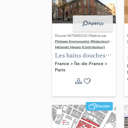
Aperçu
Dossier IA75000310 | Réalisé par
Philippe Emmanuelle (Rédacteur)
-
Mélandri Magali (Contributeur)
Les bains douches
municipaux de la
France
>
Île-de-France
>
Paris
ville de Paris
Dossier