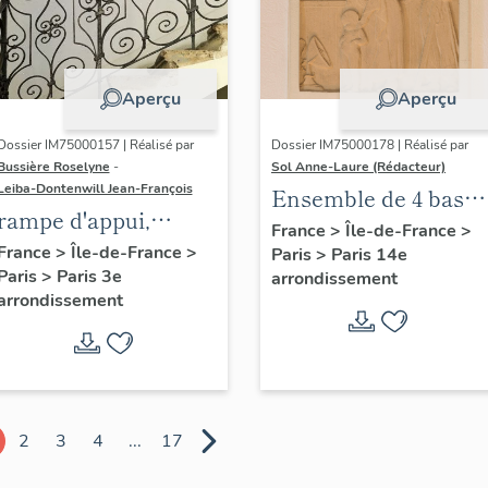
Aperçu
Aperçu
Dossier IM75000157 | Réalisé par
Dossier IM75000178 | Réalisé par
Bussière Roselyne
-
Sol Anne-Laure (Rédacteur)
Leiba-Dontenwill Jean-François
Ensemble de 4 bas
rampe d'appui,
reliefs : Les saisons
France
>
Île-de-France
>
escalier de la maison
France
>
Île-de-France
>
Paris
>
Paris 14e
Paris
>
Paris 3e
à porte cochère dite
arrondissement
arrondissement
hôtel de Bence (non
étudié)
2
3
4
...
17