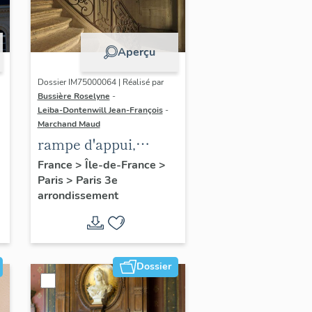
Aperçu
Dossier IM75000064 | Réalisé par
Bussière Roselyne
-
Leiba-Dontenwill Jean-François
-
Marchand Maud
rampe d'appui,
escalier de la maison
France
>
Île-de-France
>
Paris
>
Paris 3e
à porte cochère dite
arrondissement
hôtel Le Lièvre de
La Grange
Dossier