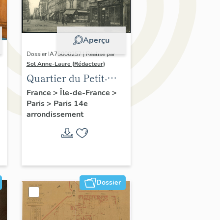
Aperçu
Dossier IA75000257 | Réalisé par
Sol Anne-Laure (Rédacteur)
Quartier du Petit-
Montrouge
France
>
Île-de-France
>
Paris
>
Paris 14e
arrondissement
Dossier