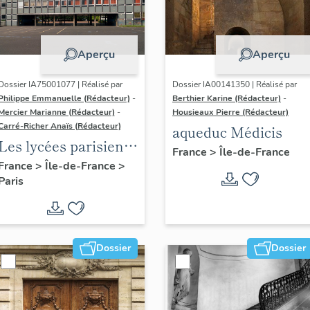
Aperçu
Aperçu
Dossier IA75001077 | Réalisé par
Dossier IA00141350 | Réalisé par
Philippe Emmanuelle (Rédacteur)
-
Berthier Karine (Rédacteur)
-
Mercier Marianne (Rédacteur)
-
Housieaux Pierre (Rédacteur)
Carré-Richer Anaïs (Rédacteur)
aqueduc Médicis
Les lycées parisiens
France
>
Île-de-France
de Jean-Claude
France
>
Île-de-France
>
Paris
Dondel et Roger
Dhuit
Dossier
Dossier