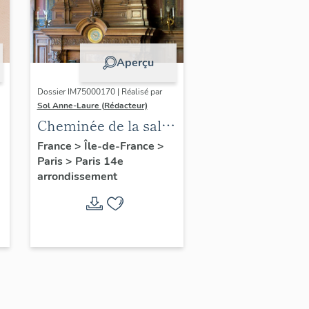
Aperçu
Dossier IM75000170 | Réalisé par
Sol Anne-Laure (Rédacteur)
Cheminée de la salle
des mariages
France
>
Île-de-France
>
Paris
>
Paris 14e
arrondissement