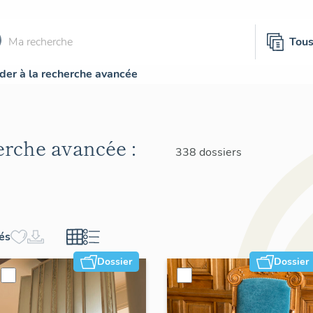
Tou
der à la recherche avancée
herche avancée :
338 dossiers
hés
Dossier
Dossier