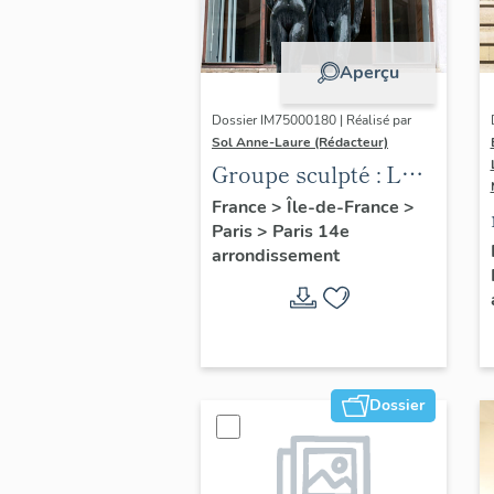
Aperçu
Dossier IM75000180 | Réalisé par
Sol Anne-Laure (Rédacteur)
Groupe sculpté : Les
Adolescents
France
>
Île-de-France
>
Paris
>
Paris 14e
arrondissement
Dossier