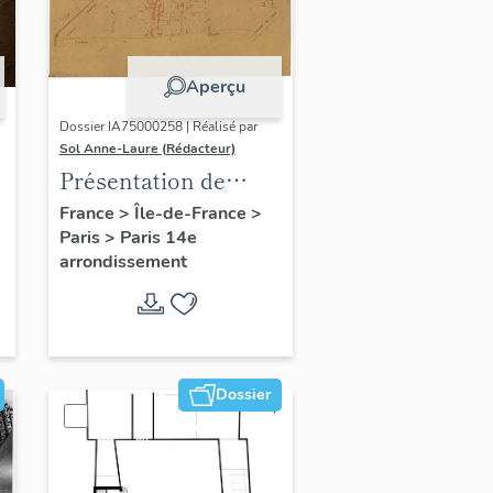
Aperçu
Dossier IA75000258 | Réalisé par
Sol Anne-Laure (Rédacteur)
Présentation de
l'étude du
France
>
Île-de-France
>
Paris
>
Paris 14e
patrimoine sur le
arrondissement
quartier du Petit-
Montrouge
Dossier