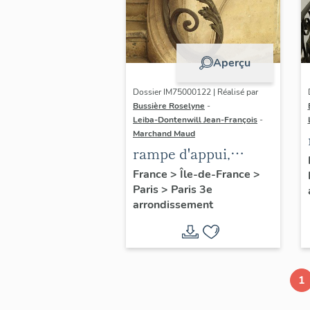
Aperçu
Dossier IM75000122 | Réalisé par
Bussière Roselyne
-
Leiba-Dontenwill Jean-François
-
Marchand Maud
rampe d'appui,
escalier de la maison
France
>
Île-de-France
>
Paris
>
Paris 3e
à porte cochère (non
arrondissement
étudié)
1