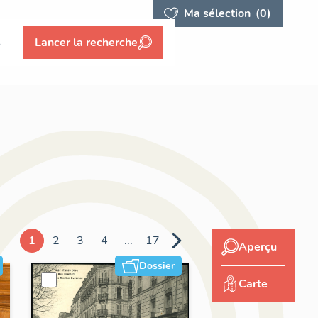
Ma sélection
(0)
s
Lancer la recherche
1
2
3
4
...
17
Aperçu
Dossier
Carte