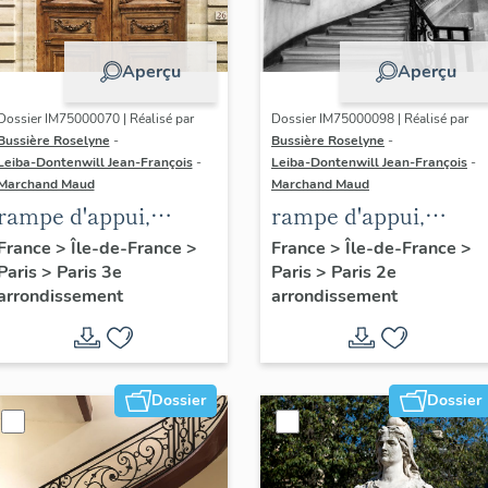
Aperçu
Aperçu
Dossier IM75000070 | Réalisé par
Dossier IM75000098 | Réalisé par
Bussière Roselyne
-
Bussière Roselyne
-
Leiba-Dontenwill Jean-François
-
Leiba-Dontenwill Jean-François
-
Marchand Maud
Marchand Maud
rampe d'appui,
rampe d'appui,
escalier de l' hôtel de
escalier de la maiso
France
>
Île-de-France
>
France
>
Île-de-France
>
Paris
>
Paris 3e
Paris
>
Paris 2e
Sandreville (non
à porte cochère (non
arrondissement
arrondissement
étudié)
étudié)
Dossier
Dossier