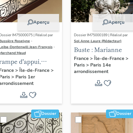
Aperçu
Aperçu
Dossier IM75000075 | Réalisé par
Dossier IM75000189 | Réalisé par
Bussière Roselyne
-
Sol Anne-Laure (Rédacteur)
Leiba-Dontenwill Jean-François
-
Buste : Marianne
Marchand Maud
France
>
Île-de-France
>
rampe d'appui,
Paris
>
Paris 14e
escalier de la maison
France
>
Île-de-France
>
arrondissement
Paris
>
Paris 1er
à porte cochère (non
arrondissement
étudié)
Dossier
Dossier