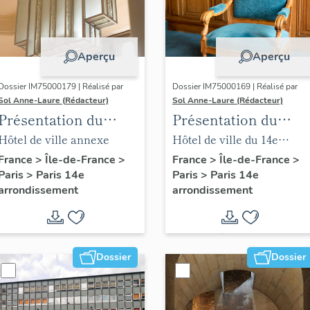
Aperçu
Aperçu
Dossier IM75000179 | Réalisé par
Dossier IM75000169 | Réalisé par
Sol Anne-Laure (Rédacteur)
Sol Anne-Laure (Rédacteur)
Présentation du
Présentation du
mobilier de la mairie
mobilier de la salle
Hôtel de ville annexe
Hôtel de ville du 14e
annexe
des mariages
arrondissement
France
>
Île-de-France
>
France
>
Île-de-France
>
Paris
>
Paris 14e
Paris
>
Paris 14e
arrondissement
arrondissement
Dossier
Dossier