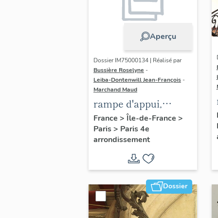
Aperçu
Dossier IM75000134 | Réalisé par
Bussière Roselyne
-
Leiba-Dontenwill Jean-François
-
Marchand Maud
rampe d'appui,
escalier de la maison
France
>
Île-de-France
>
Paris
>
Paris 4e
à porte cochère dite
arrondissement
hôtel Charpentier
(non étudié)
Dossier