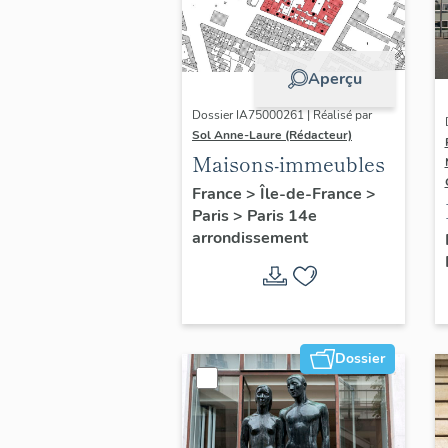
Aperçu
Dossier IA75000261 | Réalisé par
Sol Anne-Laure (Rédacteur)
Maisons-immeubles
France
>
Île-de-France
>
Paris
>
Paris 14e
arrondissement
Dossier