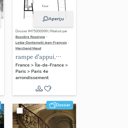
Aperçu
Dossier IM75000099 | Réalisé par
Bussière Roselyne
-
Leiba-Dontenwill Jean-François
-
Marchand Maud
rampe d'appui,
n
escalier de la maison
France
>
Île-de-France
>
Paris
>
Paris 4e
à porte cochère (non
arrondissement
étudié)
Dossier