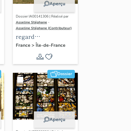
Aperçu
Dossier IA00141306 | Réalisé par
Asseline Stéphane
-
Asseline Stéphane (Contributeur)
regard
photographique sur
France
>
Île-de-France
les paysages de la
Plaine de France.
Dossier
Aperçu