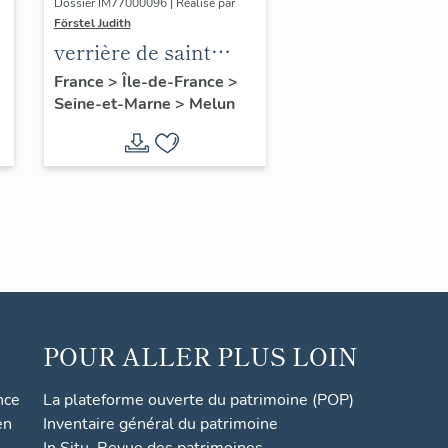
Dossier IM77000096 | Réalisé par
Förstel Judith
verrière de saint
François
France
>
Île-de-France
>
Seine-et-Marne
>
Melun
POUR ALLER PLUS LOIN
nce
La plateforme ouverte du patrimoine (POP)
en
Inventaire général du patrimoine