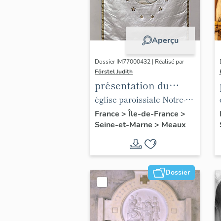
Aperçu
Dossier IM77000432 | Réalisé par
Förstel Judith
présentation du
mobilier de l'église
église paroissiale Notre-
paroissiale Notre-
Dame du Marché
France
>
Île-de-France
>
Seine-et-Marne
>
Meaux
Dame du Marché
Dossier