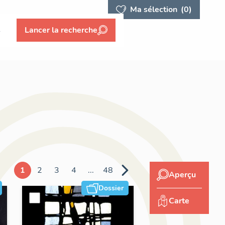
Ma sélection
(0)
s
Lancer la recherche
1
2
3
4
...
48
Aperçu
Dossier
Carte