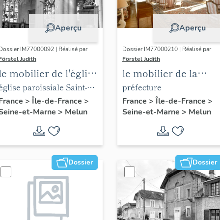
Aperçu
Aperçu
Dossier IM77000092 | Réalisé par
Dossier IM77000210 | Réalisé par
Förstel Judith
Förstel Judith
le mobilier de l'église
le mobilier de la
Saint-Aspais
préfecture de Seine-
église paroissiale Saint-
préfecture
et-Marne
Aspais
France
>
Île-de-France
>
France
>
Île-de-France
>
Seine-et-Marne
>
Melun
Seine-et-Marne
>
Melun
Dossier
Dossier