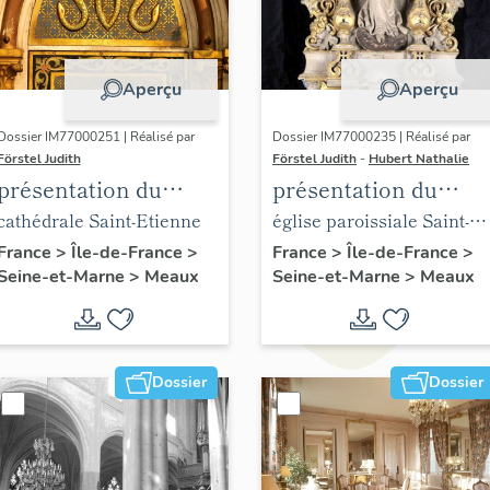
Aperçu
Aperçu
Dossier IM77000251 | Réalisé par
Dossier IM77000235 | Réalisé par
Förstel Judith
Förstel Judith
-
Hubert Nathalie
présentation du
présentation du
mobilier de la
mobilier de l'église
cathédrale Saint-Etienne
église paroissiale Saint-
cathédrale de Meaux
Saint-Nicolas de
Nicolas de Meaux
France
>
Île-de-France
>
France
>
Île-de-France
>
Seine-et-Marne
>
Meaux
Seine-et-Marne
>
Meaux
Meaux
Dossier
Dossier