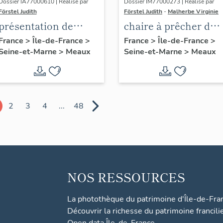
Dossier IA77000610 | Réalisé par
Dossier IM77000273 | Réalisé par
Förstel Judith
Förstel Judith
-
Malherbe Virginie
présentation de
chaire à prêcher des
l'étude du
Trinitaires
France
>
Île-de-France
>
France
>
Île-de-France
>
Seine-et-Marne
>
Meaux
Seine-et-Marne
>
Meaux
patrimoine de
Meaux
2
3
4
...
48
NOS RESSOURCES
La photothèque du patrimoine d'Île-de-Fra
Découvrir la richesse du patrimoine francili