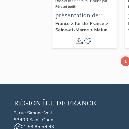
Dossier IA77000605 | Réalisé par
Förstel Judith
présentation de
l'étude du
France
>
Île-de-France
>
Seine-et-Marne
>
Melun
patrimoine de Melun
1
RÉGION
ÎLE-DE-FRANCE
2, rue Simone Veil
93400 Saint-Ouen
01 53 85 59 93