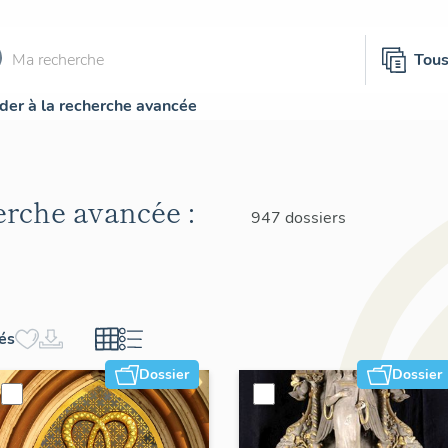
Tou
der à la recherche avancée
herche avancée :
947 dossiers
hés
Dossier
Dossier