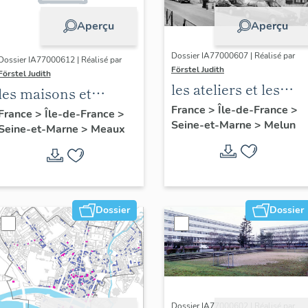
Aperçu
Aperçu
Dossier IA77000607 | Réalisé par
Dossier IA77000612 | Réalisé par
Förstel Judith
Förstel Judith
les ateliers et les
les maisons et
usines de Melun
France
>
Île-de-France
>
immeubles de
France
>
Île-de-France
>
Seine-et-Marne
>
Melun
Seine-et-Marne
>
Meaux
Meaux
Dossier
Dossier
Dossier IA77000602 | Réalisé par