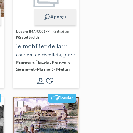
Aperçu
Dossier IM77000177 | Réalisé par
Förstel Judith
le mobilier de la
chapelle de l'hôpital
couvent de récollets, puis
hôpital
France
>
Île-de-France
>
Seine-et-Marne
>
Melun
Dossier