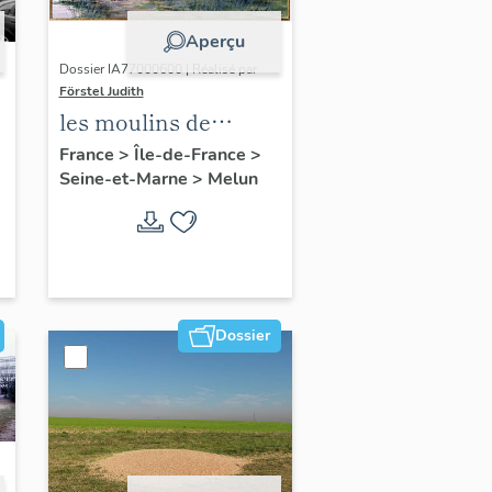
Aperçu
Dossier IA77000600 | Réalisé par
Förstel Judith
les moulins de
Melun
France
>
Île-de-France
>
Seine-et-Marne
>
Melun
Dossier