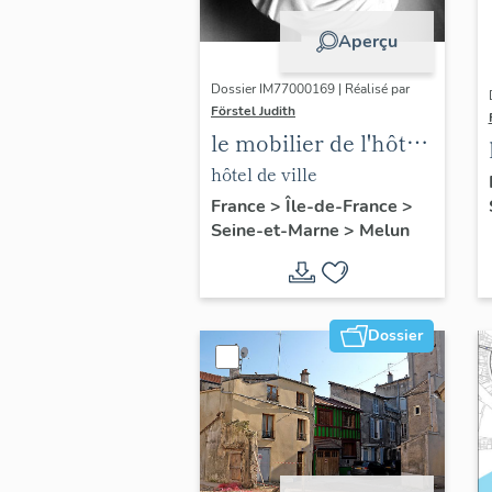
Aperçu
Dossier IM77000169 | Réalisé par
Förstel Judith
le mobilier de l'hôtel
de ville
hôtel de ville
France
>
Île-de-France
>
Seine-et-Marne
>
Melun
Dossier