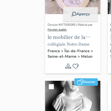
Aperçu
Dossier IM77000085 | Réalisé par
Förstel Judith
le mobilier de la
collégiale Notre-
collégiale Notre-Dame
Dame
France
>
Île-de-France
>
Seine-et-Marne
>
Melun
Dossier