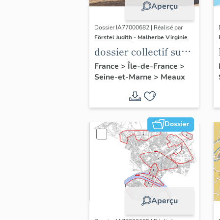
Aperçu
Dossier IA77000682 | Réalisé par
Förstel Judith
-
Malherbe Virginie
dossier collectif sur
les cours communes
France
>
Île-de-France
>
Seine-et-Marne
>
Meaux
du Faubourg Saint-
Nicolas
Dossier
Aperçu