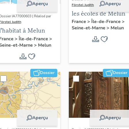
Aperçu
Aperçu
Förstel Judith
les écoles de Melun
Dossier IA77000603 | Réalisé par
France
>
Île-de-France
>
Förstel Judith
Seine-et-Marne
>
Melun
l'habitat à Melun
France
>
Île-de-France
>
Seine-et-Marne
>
Melun
Dossier
Dossier
Aperçu
Aperçu