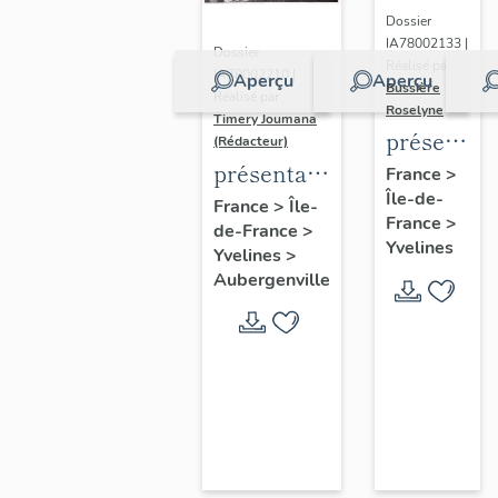
Dossier
IA78002133 |
Dossier
Réalisé par
IA78002210 |
Aperçu
Aperçu
Bussière
Réalisé par
Roselyne
Timery Joumana
présentat
(Rédacteur)
du
présentation
France
>
Île-de-
diagnostic
de l'étude
France
>
Île-
France
>
patrimonia
de-France
>
d'Elisabethville
Yvelines
Yvelines
>
urbain
Aubergenville
et
paysager
de
Seine-
Aval