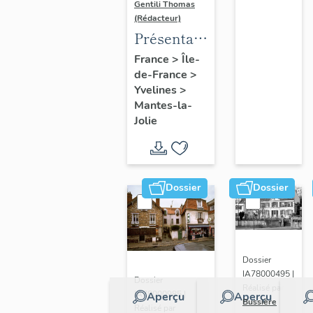
Gentili Thomas
(Rédacteur)
Présentation
de l'étude
France
>
Île-
de-France
>
Yvelines
>
Mantes-la-
Jolie
Dossier
Dossier
Dossier
IA78000495 |
Dossier
Réalisé par
IA78000985 |
Aperçu
Aperçu
Bussière
Réalisé par