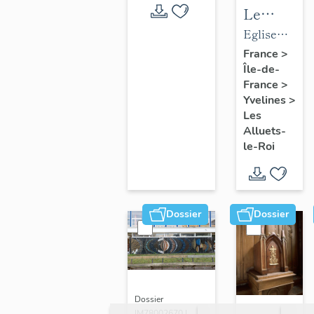
Le
mobilier
Eglise
de
paroissiale
France
>
Île-de-
l'église
Saint-
France
>
paroissial
Nicolas
Yvelines
>
Saint-
Les
Nicolas
Alluets-
le-Roi
Dossier
Dossier
Dossier
IM78002670 |