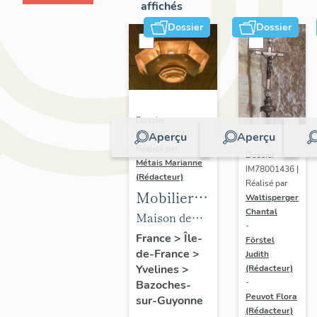
affichés
Dossier
Dossier
Dossier
IM78002723 |
Aperçu
Aperçu
Réalisé par
Dossier
Métais Marianne
IM78001436 |
(Rédacteur)
Réalisé par
Mobilier
Waltisperger
Chantal
de la
Maison de
-
maison
villégiature
France
>
Île-
Förstel
de-France
>
Louis
Judith
dite maison
Yvelines
>
(Rédacteur)
Carré
Louis Carré
-
Bazoches-
Peuvot Flora
sur-Guyonne
(Rédacteur)