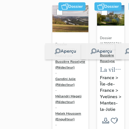
Dossier
Dossier
Dossier
IA78002174 |
Dossier
Réalisé par
IA78002272 |
Aperçu
Aperçu
Bussière
Réalisé par
Roselyne
Bussière Roselyne
La ville
(Rédacteur)
-
de
France
>
Gandini Julie
Île-de-
Mantes-
(Rédacteur)
France
>
-
la-Jolie
Yvelines
>
Mélandri Magali
(Rédacteur)
Mantes-
-
la-Jolie
Malek Houssam
(Enquêteur)
-