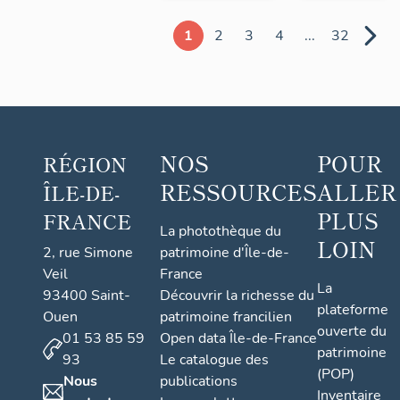
1
2
3
4
...
32
NOS
POUR
RÉGION
RESSOURCES
ALLER
ÎLE-DE-
PLUS
FRANCE
La photothèque du
LOIN
2, rue Simone
patrimoine d'Île-de-
Veil
France
La
93400 Saint-
Découvrir la richesse du
plateforme
Ouen
patrimoine francilien
ouverte du
01 53 85 59
Open data Île-de-France
patrimoine
93
Le catalogue des
(POP)
Nous
publications
Inventaire