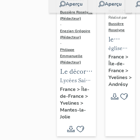
Aperçu
Aperçu
Dossier
Réalisé par
IM78002588 |
Bussière Roselyne
Réalisé par
(Rédacteur)
Bussière
-
Roselyne
Enezian Grégoire
le
(Rédacteur)
-
mobilier
église
Philippe
de
paroissiale
Emmanuelle
France
>
(Rédacteur)
Île-de-
l'église
Saint-
Le décor
France
>
Saint-
Germain
Yvelines
>
des lycées
Lycées Saint-
Germain-
Andrésy
de Mantes
Exupéry et
France
>
Île-
de-
de-France
>
Jean Rostand
Paris
Yvelines
>
(liste
Mantes-la-
supplémen
Jolie