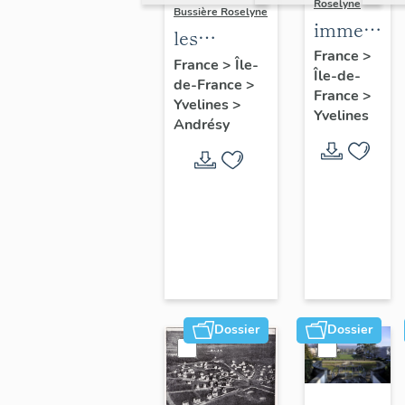
Roselyne
Bussière Roselyne
immeubles
les
maisons,
France
>
immeubles,
France
>
Île-
Île-de-
fermes
de-France
>
maisons et
France
>
Yvelines
>
fermes du
Yvelines
Andrésy
canton
d'Andrésy
Dossier
Dossier