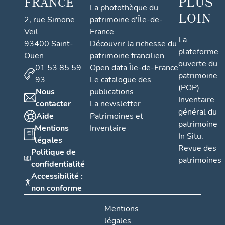
PLUS
FRANCE
La photothèque du
LOIN
2, rue Simone
patrimoine d'Île-de-
Veil
France
La
93400 Saint-
Découvrir la richesse du
plateforme
Ouen
patrimoine francilien
ouverte du
01 53 85 59
Open data Île-de-France
patrimoine
93
Le catalogue des
(POP)
Nous
publications
Inventaire
contacter
La newsletter
général du
Aide
Patrimoines et
patrimoine
Mentions
Inventaire
In Situ.
légales
Revue des
Politique de
patrimoines
confidentialité
Accessibilité :
non conforme
Mentions
légales