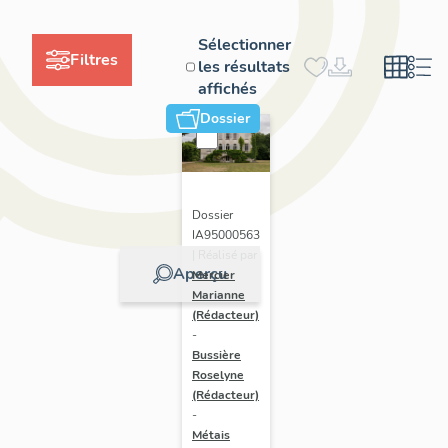
Sélectionner
Filtres
les résultats
affichés
Dossier
Dossier
IA95000563
| Réalisé par
Aperçu
Mercier
Marianne
(Rédacteur)
-
Bussière
Roselyne
(Rédacteur)
-
Métais