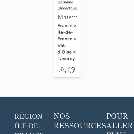
Marianne
(Rédacteur)
Maison
de
France
>
Île-de-
villégiature,
France
>
dite
Val-
château
d'Oise
>
de
Taverny
Boissy
NOS
POUR
RÉGION
RESSOURCES
ALLER
ÎLE-DE-