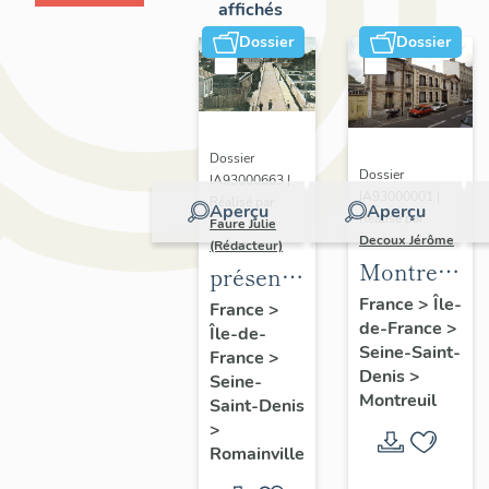
affichés
Dossier
Dossier
Dossier
Dossier
IA93000663 |
IA93000001 |
Réalisé par
Aperçu
Aperçu
Réalisé par
Faure Julie
Decoux Jérôme
(Rédacteur)
Montreuil
présentation
-
de
France
>
Île-
France
>
de-France
>
Patrimoine
Île-de-
l'inventaire
Seine-Saint-
France
>
industriel
de la
Denis
>
Seine-
-
commune
Montreuil
Saint-Denis
Présentatio
de
>
générale
Romainville
Romainville
de l'étude