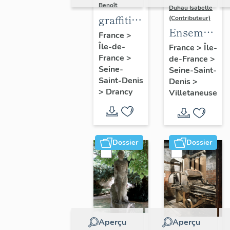
Benoît
Duhau Isabelle
graffiti
(Contributeur)
Ensemble
sur murs
France
>
de deux
Île-de-
et
France
>
Île-
France
>
de-France
>
décors
charpentes
Seine-
Seine-Saint-
architectur
des
Saint-Denis
Denis
>
"caves-
>
Drancy
Villetaneuse
prisons
Dossier
Dossier
Aperçu
Aperçu