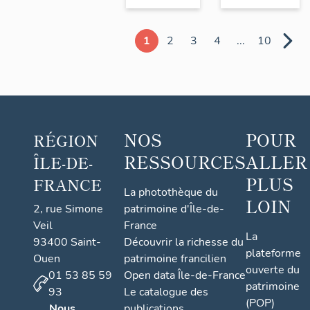
1
2
3
4
...
10
NOS
POUR
RÉGION
RESSOURCES
ALLER
ÎLE-DE-
PLUS
FRANCE
La photothèque du
LOIN
2, rue Simone
patrimoine d'Île-de-
Veil
France
La
93400 Saint-
Découvrir la richesse du
plateforme
Ouen
patrimoine francilien
ouverte du
01 53 85 59
Open data Île-de-France
patrimoine
93
Le catalogue des
(POP)
Nous
publications