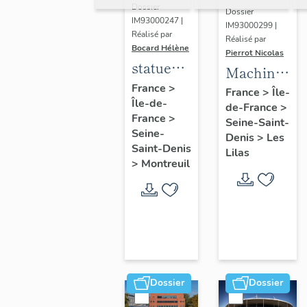
Dossier
Dossier
IM93000247 |
IM93000299 |
Réalisé par
Réalisé par
Bocard Hélène
Pierrot Nicolas
statues
Machine
colossales
France
>
à
France
>
Île-
Île-de-
: le
de-France
>
déchiqueter
France
>
discobole,
Seine-Saint-
et à
Seine-
Denis
>
Les
le
épurer
Saint-Denis
Lilas
tennisman
>
Montreuil
mécaniquem
:
cardeuse
Dossier
Dossier