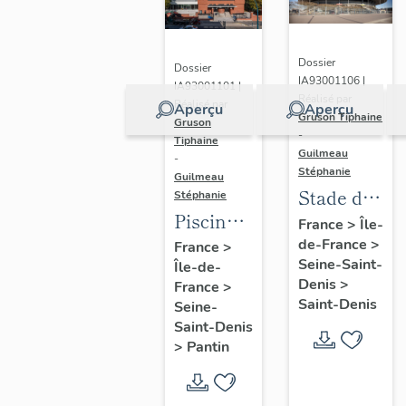
Dossier
Dossier
IA93001106 |
IA93001101 |
Réalisé par
Réalisé par
Aperçu
Aperçu
Gruson Tiphaine
Gruson
-
Tiphaine
Guilmeau
-
Stéphanie
Guilmeau
Stade de
Stéphanie
Piscine
France
France
>
Île-
Leclerc,
de-France
>
France
>
Seine-Saint-
Île-de-
actuellement
Denis
>
France
>
piscine
Saint-Denis
Seine-
Alice-
Saint-Denis
Milliat
>
Pantin