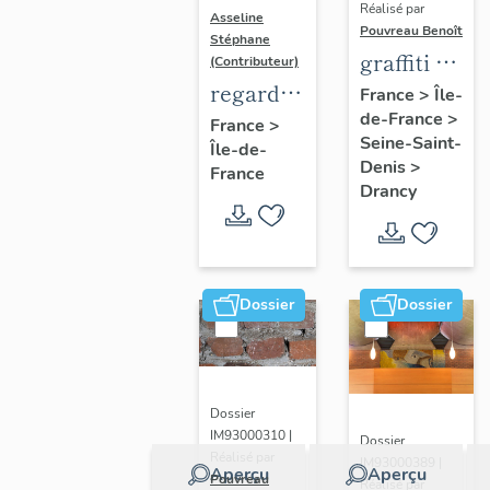
Réalisé par
Asseline
Pouvreau Benoît
Stéphane
graffiti de
(Contributeur)
chambrée
regard
France
>
Île-
de-France
>
sur
photographique
France
>
Seine-Saint-
Île-de-
revers de
sur les
Denis
>
France
façade
paysages
Drancy
de la
Plaine
de
France.
Dossier
Dossier
Dossier
IM93000310 |
Dossier
Réalisé par
IM93000389 |
Aperçu
Aperçu
Pouvreau
Réalisé par