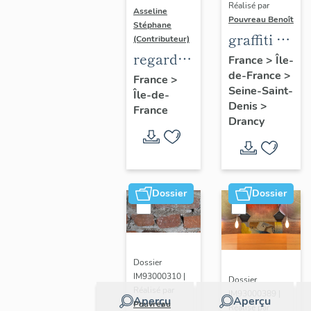
Réalisé par
Asseline
Pouvreau Benoît
Stéphane
graffiti de
(Contributeur)
chambrée
regard
France
>
Île-
de-France
>
sur
photographique
France
>
Seine-Saint-
Île-de-
revers de
sur les
Denis
>
France
façade
paysages
Drancy
de la
Plaine
de
France.
Dossier
Dossier
Dossier
IM93000310 |
Dossier
Réalisé par
IM93000389 |
Aperçu
Aperçu
Pouvreau
Réalisé par