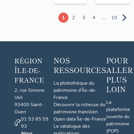
1
2
3
4
...
10
NOS
POUR
RÉGION
RESSOURCES
ALLER
ÎLE-DE-
PLUS
FRANCE
La photothèque du
LOIN
2, rue Simone
patrimoine d'Île-de-
Veil
France
La
93400 Saint-
Découvrir la richesse du
plateforme
Ouen
patrimoine francilien
ouverte du
01 53 85 59
Open data Île-de-France
patrimoine
93
Le catalogue des
(POP)
Nous
publications