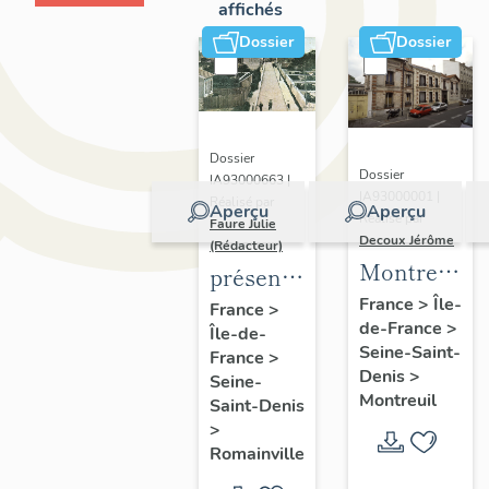
affichés
Dossier
Dossier
Dossier
Dossier
IA93000663 |
IA93000001 |
Réalisé par
Aperçu
Aperçu
Réalisé par
Faure Julie
Decoux Jérôme
(Rédacteur)
Montreuil
présentation
-
de
France
>
Île-
France
>
de-France
>
Patrimoine
Île-de-
l'inventaire
Seine-Saint-
France
>
industriel
de la
Denis
>
Seine-
-
commune
Montreuil
Saint-Denis
Présentatio
de
>
générale
Romainville
Romainville
de l'étude