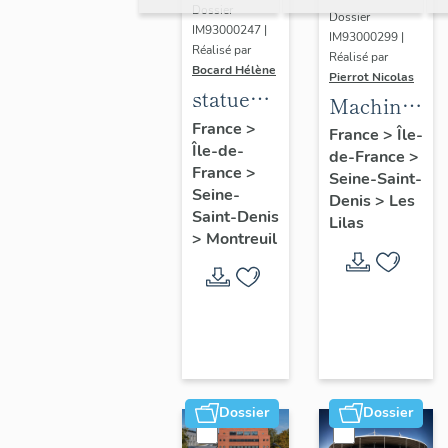
Dossier
Dossier
IM93000247 |
IM93000299 |
Réalisé par
Réalisé par
Bocard Hélène
Pierrot Nicolas
statues
Machine
colossales
France
>
à
France
>
Île-
Île-de-
: le
de-France
>
déchiqueter
France
>
discobole,
Seine-Saint-
et à
Seine-
Denis
>
Les
le
épurer
Saint-Denis
Lilas
tennisman
>
Montreuil
mécaniquem
:
cardeuse
Dossier
Dossier