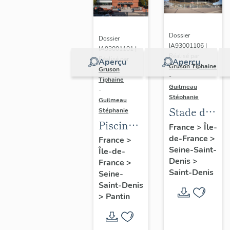
Dossier
Dossier
IA93001106 |
IA93001101 |
Réalisé par
Réalisé par
Aperçu
Aperçu
Gruson Tiphaine
Gruson
-
Tiphaine
Guilmeau
-
Stéphanie
Guilmeau
Stade de
Stéphanie
Piscine
France
France
>
Île-
Leclerc,
de-France
>
France
>
Seine-Saint-
Île-de-
actuellement
Denis
>
France
>
piscine
Saint-Denis
Seine-
Alice-
Saint-Denis
Milliat
>
Pantin