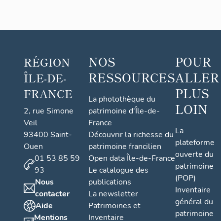
NOS
POUR
RÉGION
RESSOURCES
ALLER
ÎLE-DE-
PLUS
FRANCE
La photothèque du
LOIN
2, rue Simone
patrimoine d'Île-de-
Veil
France
La
93400 Saint-
Découvrir la richesse du
plateforme
Ouen
patrimoine francilien
ouverte du
01 53 85 59
Open data Île-de-France
patrimoine
93
Le catalogue des
(POP)
Nous
publications
Inventaire
contacter
La newsletter
général du
Aide
Patrimoines et
patrimoine
Mentions
Inventaire