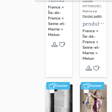
Dossier
du
IM77000190 |
France
>
Réalisé par
Île-de-
portail
Förstel Judith
France
>
central
pendule
Seine-et-
Marne
>
et paire
France
>
Melun
Île-de-
de
France
>
chandeliers
Seine-et-
assortis
Marne
>
Melun
Dossier
Dossier