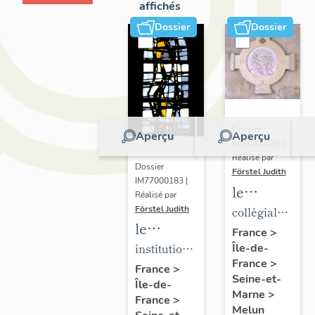
affichés
Dossier
Dossier
Dossier
Aperçu
Aperçu
IM77000085 |
Réalisé par
Dossier
Förstel Judith
IM77000183 |
le
Réalisé par
mobilier
Förstel Judith
collégiale
le
de la
Notre-
France
>
mobilier
institution
Île-de-
collégiale
Dame
France
>
de
Saint-
Notre-
France
>
Seine-et-
Île-de-
l'Institution
Aspais
Dame
Marne
>
France
>
Saint-
Melun