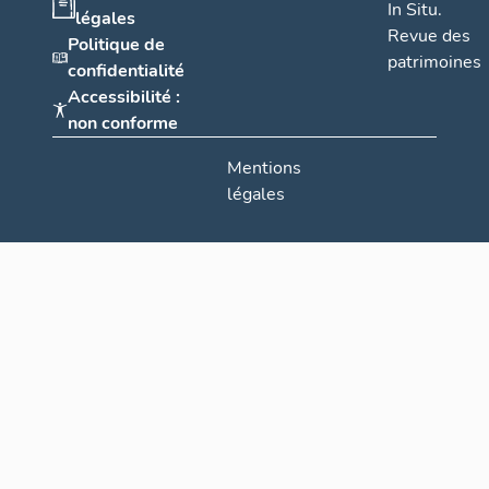
In Situ.
légales
Revue des
Politique de
patrimoines
confidentialité
Accessibilité :
non conforme
Mentions
légales