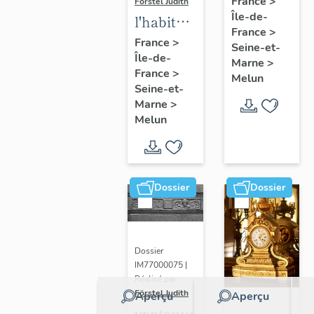
France
>
Förstel Judith
Île-de-
de
l'habitat
France
>
Melun
à Melun
France
>
Seine-et-
Île-de-
Marne
>
France
>
Melun
Seine-et-
Marne
>
Melun
Dossier
Dossier
Dossier
IM77000075 |
Réalisé par
Förstel Judith
Aperçu
Aperçu
vantaux