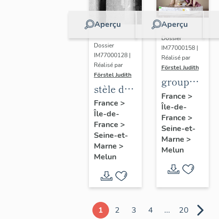
Aperçu
Aperçu
Dossier
Dossier
IM77000158 |
IM77000128 |
Réalisé par
Réalisé par
Förstel Judith
Förstel Judith
groupe
stèle de
des
France
>
Marguerite
France
>
Île-de-
Trois
Île-de-
Lamour
France
>
Grâces
France
>
Seine-et-
Seine-et-
Marne
>
Marne
>
Melun
Melun
1
2
3
4
...
20