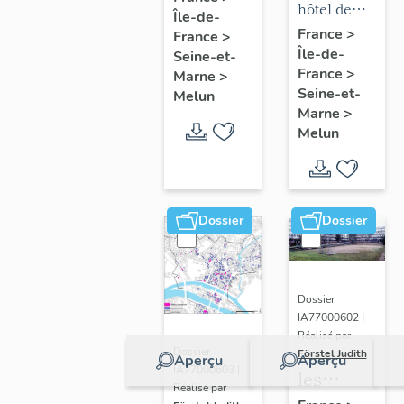
mobilier
hôtel de
Île-de-
chapelle
puis
de l'hôtel
ville
France
>
France
>
de
hôpital
Île-de-
de ville
Seine-et-
l'hôpital
France
>
Marne
>
Seine-et-
Melun
Marne
>
Melun
Dossier
Dossier
Dossier
IA77000602 |
Réalisé par
Dossier
Förstel Judith
Aperçu
Aperçu
IA77000603 |
les
Réalisé par
écoles