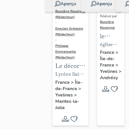
Aperçu
Aperçu
Dossier
Réalisé par
IM78002588 |
Bussière Roselyne
Réalisé par
(Rédacteur)
Bussière
-
Roselyne
Enezian Grégoire
le
(Rédacteur)
-
mobilier
église
Philippe
de
paroissiale
Emmanuelle
France
>
(Rédacteur)
Île-de-
l'église
Saint-
Le décor
France
>
Saint-
Germain
Yvelines
>
des lycées
Lycées Saint-
Germain-
Andrésy
de Mantes
Exupéry et
France
>
Île-
de-
de-France
>
Jean Rostand
Paris
Yvelines
>
(liste
Mantes-la-
supplémen
Jolie