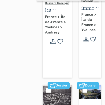
Roselyne
Bussière Roselyne
immeubles
les
maisons,
France
>
immeubles,
France
>
Île-
Île-de-
fermes
de-France
>
maisons et
France
>
Yvelines
>
fermes du
Yvelines
Andrésy
canton
d'Andrésy
Dossier
Dossier