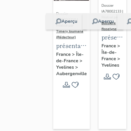
Dossier
IA78002133 |
Dossier
Réalisé par
IA78002210 |
Aperçu
Aperçu
Bussière
Réalisé par
Roselyne
Timery Joumana
présentat
(Rédacteur)
du
présentation
France
>
Île-de-
diagnostic
de l'étude
France
>
Île-
France
>
patrimonia
de-France
>
d'Elisabethville
Yvelines
Yvelines
>
urbain
Aubergenville
et
paysager
de
Seine-
Aval