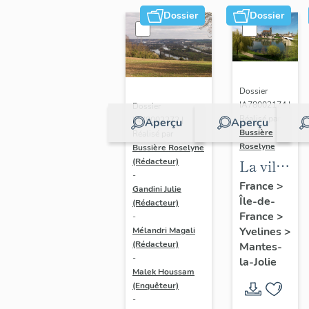
Dossier
Dossier
Dossier
IA78002174 |
Dossier
Réalisé par
IA78002272 |
Aperçu
Aperçu
Bussière
Réalisé par
Roselyne
Bussière Roselyne
La ville
(Rédacteur)
-
de
France
>
Gandini Julie
Île-de-
Mantes-
(Rédacteur)
France
>
-
la-Jolie
Yvelines
>
Mélandri Magali
(Rédacteur)
Mantes-
-
la-Jolie
Malek Houssam
(Enquêteur)
-