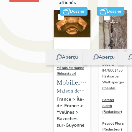
affichés
Dossier
Dossier
Dossier
IM78002723 |
Aperçu
Aperçu
Réalisé par
Dossier
Métais Marianne
IM78001436 |
(Rédacteur)
Réalisé par
Mobilier
Waltisperger
Chantal
de la
Maison de
-
maison
villégiature
France
>
Île-
Förstel
de-France
>
Louis
Judith
dite maison
Yvelines
>
(Rédacteur)
Carré
Louis Carré
-
Bazoches-
Peuvot Flora
sur-Guyonne
(Rédacteur)