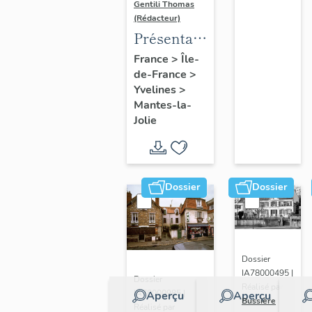
Gentili Thomas
(Rédacteur)
Présentation
de l'étude
France
>
Île-
de-France
>
Yvelines
>
Mantes-la-
Jolie
Dossier
Dossier
Dossier
IA78000495 |
Dossier
Réalisé par
IA78000985 |
Aperçu
Aperçu
Bussière
Réalisé par