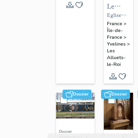
Le
mobilier
Eglise
de
paroissiale
France
>
Île-de-
l'église
Saint-
France
>
paroissial
Nicolas
Yvelines
>
Saint-
Les
Nicolas
Alluets-
le-Roi
Dossier
Dossier
Dossier
IM78002670 |