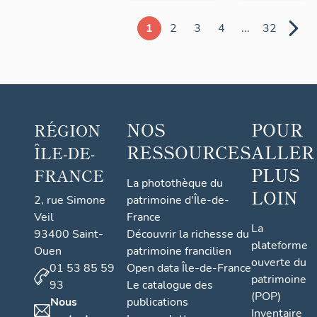
1
2
3
4
...
32
NOS
POUR
RÉGION
RESSOURCES
ALLER
ÎLE-DE-
PLUS
FRANCE
La photothèque du
LOIN
2, rue Simone
patrimoine d'Île-de-
Veil
France
La
93400 Saint-
Découvrir la richesse du
plateforme
Ouen
patrimoine francilien
ouverte du
01 53 85 59
Open data Île-de-France
patrimoine
93
Le catalogue des
(POP)
Nous
publications
Inventaire