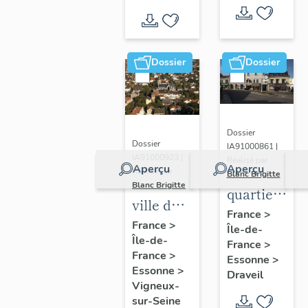
Dossier
Dossier
Dossier
Dossier
IA91000861 |
IA91000923 |
Réalisé par
Aperçu
Aperçu
Réalisé par
Blanc Brigitte
Blanc Brigitte
quartier
ville de
du
France
>
Vigneux-
France
>
Île-de-
centre
Île-de-
sur-
France
>
France
>
Essonne
>
Seine
Essonne
>
Draveil
Vigneux-
sur-Seine