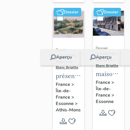
Dossier
Dossier
Dossier
Dossier
IA91000590 |
IA91000588 |
Aperçu
Aperçu
Réalisé par
Réalisé par
Blanc Brigitte
Blanc Brigitte
maisons,
présentation
immeubles
France
>
de la
France
>
Île-de-
Île-de-
commune
France
>
France
>
d'Athis-
Essonne
Essonne
>
Mons
Athis-Mons