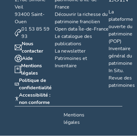
Veil
France
La
93400 Saint-
Découvrir la richesse du
plateforme
Ouen
patrimoine francilien
ouverte du
01 53 85 59
Open data Île-de-France
patrimoine
93
Le catalogue des
(POP)
Nous
publications
Inventaire
contacter
La newsletter
général du
Aide
Patrimoines et
patrimoine
Mentions
Inventaire
In Situ.
légales
Revue des
Politique de
patrimoines
confidentialité
Accessibilité :
non conforme
Mentions
légales