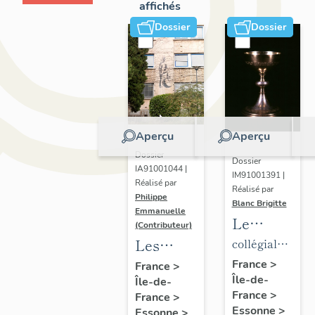
affichés
Dossier
Dossier
Aperçu
Aperçu
Dossier
Dossier
IA91001044 |
IM91001391 |
Réalisé par
Réalisé par
Philippe
Blanc Brigitte
Emmanuelle
Le
(Contributeur)
mobilier
Les
collégiale
de la
établissements
de
France
>
France
>
Île-de-
collégiale
Île-de-
scientifiques
chanoines
France
>
France
>
de
et
de la
Essonne
>
Essonne
>