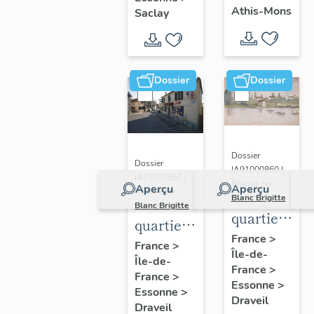
chanoines
universitaires
congrégation
Athis-Mons
Saclay
de la
du
de Saint-
congrégatio
plateau
Victor,
de Saint-
de
église
Dossier
Dossier
Victor,
Saclay
paroissiale
église
Saint-
paroissiale
Denis
Saint-
Dossier
Denis
Dossier
IA91000860 |
IA91000857 |
Réalisé par
Aperçu
Aperçu
Réalisé par
Blanc Brigitte
Blanc Brigitte
quartier
quartier
des
France
>
de
France
>
Île-de-
bords de
Île-de-
Mainville
France
>
Seine
France
>
Essonne
>
Essonne
>
Draveil
Draveil