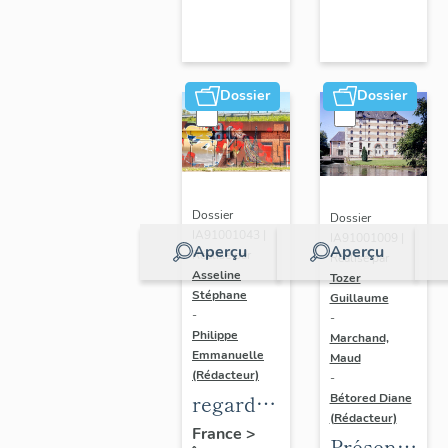
Dossier
Dossier
Dossier
Dossier
IA91001043 |
IA91001009 |
Aperçu
Aperçu
Réalisé par
Réalisé par
Asseline
Tozer
Stéphane
Guillaume
-
-
Philippe
Marchand,
Emmanuelle
Maud
(Rédacteur)
-
regard
Bétored Diane
(Rédacteur)
photographique
France
>
Présentatio