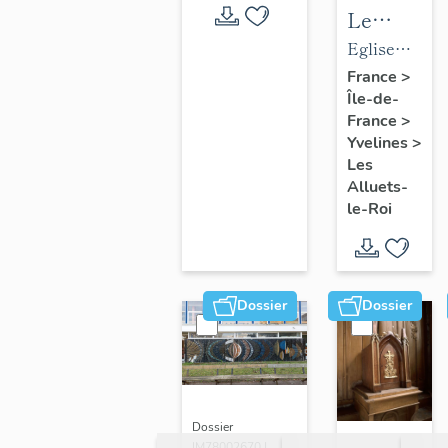
Le
mobilier
Eglise
de
paroissiale
France
>
Île-de-
l'église
Saint-
France
>
paroissial
Nicolas
Yvelines
>
Saint-
Les
Nicolas
Alluets-
le-Roi
Dossier
Dossier
Dossier
IM78002670 |