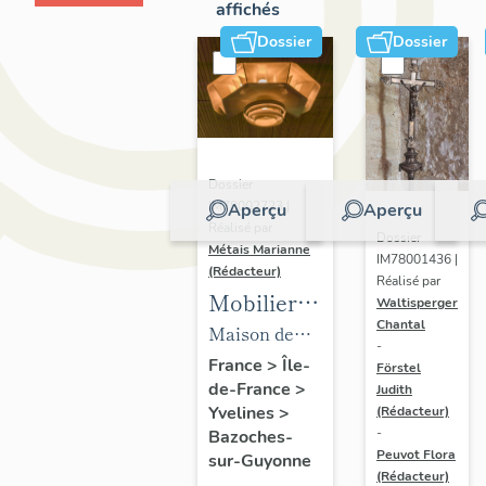
affichés
Dossier
Dossier
Dossier
IM78002723 |
Aperçu
Aperçu
Réalisé par
Dossier
Métais Marianne
IM78001436 |
(Rédacteur)
Réalisé par
Mobilier
Waltisperger
Chantal
de la
Maison de
-
maison
villégiature
France
>
Île-
Förstel
de-France
>
Louis
Judith
dite maison
Yvelines
>
(Rédacteur)
Carré
Louis Carré
-
Bazoches-
Peuvot Flora
sur-Guyonne
(Rédacteur)