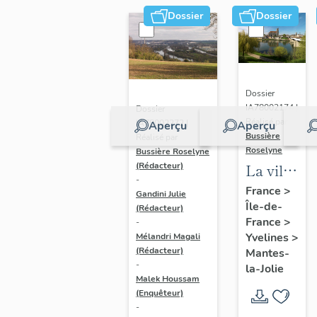
Dossier
Dossier
Dossier
IA78002174 |
Dossier
Réalisé par
IA78002272 |
Aperçu
Aperçu
Bussière
Réalisé par
Roselyne
Bussière Roselyne
La ville
(Rédacteur)
-
de
France
>
Gandini Julie
Île-de-
Mantes-
(Rédacteur)
France
>
-
la-Jolie
Yvelines
>
Mélandri Magali
(Rédacteur)
Mantes-
-
la-Jolie
Malek Houssam
(Enquêteur)
-