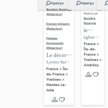
Aperçu
Aperçu
Dossier
Réalisé par
IM78002588 |
Bussière Roselyne
Réalisé par
(Rédacteur)
Bussière
-
Roselyne
Enezian Grégoire
le
(Rédacteur)
-
mobilier
église
Philippe
de
paroissiale
Emmanuelle
France
>
(Rédacteur)
Île-de-
l'église
Saint-
Le décor
France
>
Saint-
Germain
Yvelines
>
des lycées
Lycées Saint-
Germain-
Andrésy
de Mantes
Exupéry et
France
>
Île-
de-
de-France
>
Jean Rostand
Paris
Yvelines
>
(liste
Mantes-la-
supplémen
Jolie