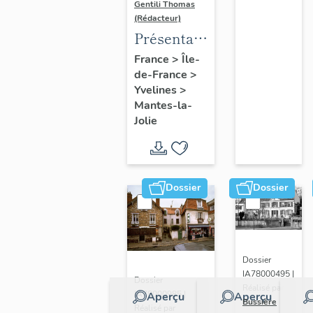
Gentili Thomas
(Rédacteur)
Présentation
de l'étude
France
>
Île-
de-France
>
Yvelines
>
Mantes-la-
Jolie
Dossier
Dossier
Dossier
IA78000495 |
Dossier
Réalisé par
IA78000985 |
Aperçu
Aperçu
Bussière
Réalisé par