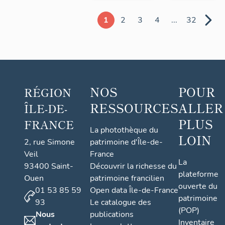
1
2
3
4
...
32
NOS
POUR
RÉGION
RESSOURCES
ALLER
ÎLE-DE-
PLUS
FRANCE
La photothèque du
LOIN
2, rue Simone
patrimoine d'Île-de-
Veil
France
La
93400 Saint-
Découvrir la richesse du
plateforme
Ouen
patrimoine francilien
ouverte du
01 53 85 59
Open data Île-de-France
patrimoine
93
Le catalogue des
(POP)
Nous
publications
Inventaire