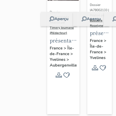
Dossier
IA78002133 |
Dossier
Réalisé par
IA78002210 |
Aperçu
Aperçu
Bussière
Réalisé par
Roselyne
Timery Joumana
présentat
(Rédacteur)
du
présentation
France
>
Île-de-
diagnostic
de l'étude
France
>
Île-
France
>
patrimonia
de-France
>
d'Elisabethville
Yvelines
Yvelines
>
urbain
Aubergenville
et
paysager
de
Seine-
Aval