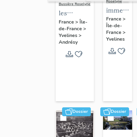
Roselyne
Bussière Roselyne
immeubles
les
maisons,
France
>
immeubles,
France
>
Île-
Île-de-
fermes
de-France
>
maisons et
France
>
Yvelines
>
fermes du
Yvelines
Andrésy
canton
d'Andrésy
Dossier
Dossier