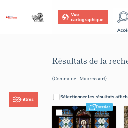
Vue
cartographique
Accé
Résultats de la rec
(Commune : Maurecourt)
Sélectionner les résultats affic
Filtres
Dossier