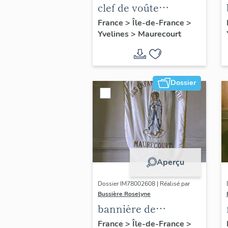
clef de voûte
pendante : Vierge à
France
>
Île-de-France
>
Yvelines
>
Maurecourt
l'Enfant
Dossier
Aperçu
Dossier IM78002608 | Réalisé par
Bussière Roselyne
bannière de
procession de la
France
>
Île-de-France
>