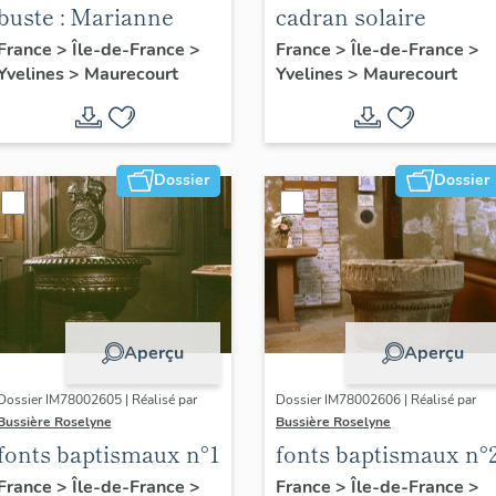
buste : Marianne
cadran solaire
France
>
Île-de-France
>
France
>
Île-de-France
>
Yvelines
>
Maurecourt
Yvelines
>
Maurecourt
Dossier
Dossier
Aperçu
Aperçu
Dossier IM78002605 | Réalisé par
Dossier IM78002606 | Réalisé par
Bussière Roselyne
Bussière Roselyne
fonts baptismaux n°1
fonts baptismaux n°
France
>
Île-de-France
>
France
>
Île-de-France
>