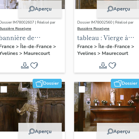
Aperçu
Aperçu
Dossier IM78002607 | Réalisé par
Dossier IM78002560 | Réalisé par
Bussière Roselyne
Bussière Roselyne
bannière de
tableau : Vierge à
procession : Jeanne
l'Enfant entre sainte
France
>
Île-de-France
>
France
>
Île-de-France
>
Yvelines
>
Maurecourt
Yvelines
>
Maurecourt
d'Arc
Justine et saint
Georges avec un
bénédictin
Dossier
Dossier
Aperçu
Aperçu