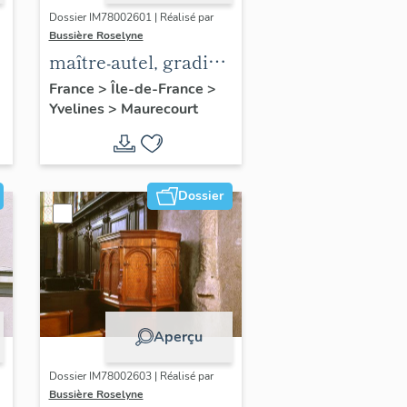
Dossier IM78002601 | Réalisé par
Bussière Roselyne
maître-autel, gradin
d'autel, tabernacle
France
>
Île-de-France
>
Yvelines
>
Maurecourt
Dossier
Aperçu
Dossier IM78002603 | Réalisé par
Bussière Roselyne