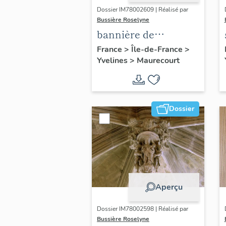
Dossier IM78002609 | Réalisé par
Bussière Roselyne
bannière de
procession :
France
>
Île-de-France
>
Yvelines
>
Maurecourt
Immaculée
Conception
Dossier
Aperçu
Dossier IM78002598 | Réalisé par
Bussière Roselyne