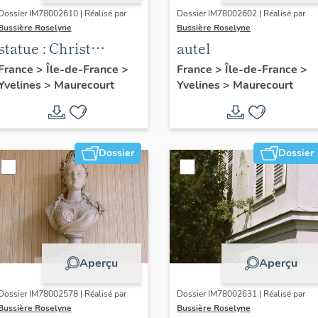
Dossier IM78002610 | Réalisé par
Dossier IM78002602 | Réalisé par
Bussière Roselyne
Bussière Roselyne
statue : Christ
autel
glorieux
France
>
Île-de-France
>
France
>
Île-de-France
>
Yvelines
>
Maurecourt
Yvelines
>
Maurecourt
Dossier
Dossier
Aperçu
Aperçu
Dossier IM78002578 | Réalisé par
Dossier IM78002631 | Réalisé par
Bussière Roselyne
Bussière Roselyne