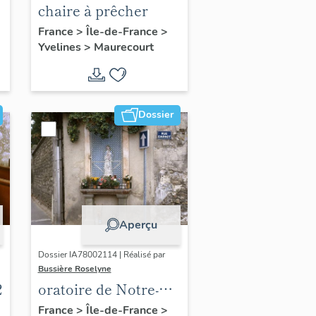
chaire à prêcher
France
>
Île-de-France
>
Yvelines
>
Maurecourt
Dossier
Aperçu
Dossier IA78002114 | Réalisé par
Bussière Roselyne
2
oratoire de Notre-
Dame de
France
>
Île-de-France
>