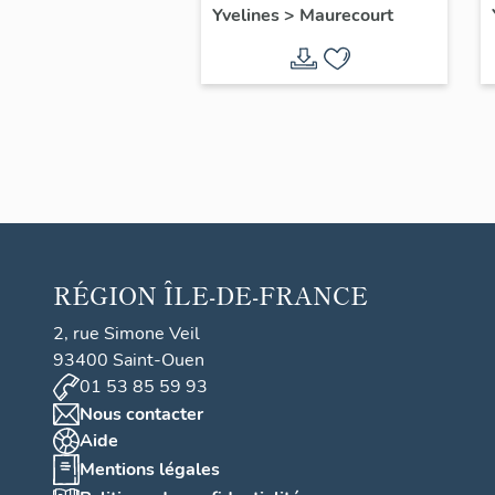
Yvelines
>
Maurecourt
congrégation des
Enfants de Marie
RÉGION
ÎLE-DE-FRANCE
2, rue Simone Veil
93400 Saint-Ouen
01 53 85 59 93
Nous contacter
Aide
Mentions légales