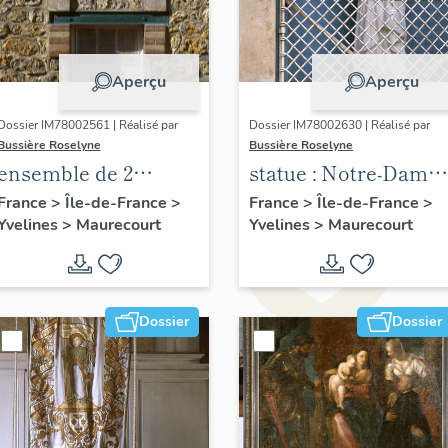
Aperçu
Aperçu
Dossier IM78002561 | Réalisé par
Dossier IM78002630 | Réalisé par
Bussière Roselyne
Bussière Roselyne
ensemble de 2
statue : Notre-Dame
plaques
de Bonsecours
France
>
Île-de-France
>
France
>
Île-de-France
>
Yvelines
>
Maurecourt
Yvelines
>
Maurecourt
commémoratives
des instituteurs de
Seine et Oise
Dossier
Dossier