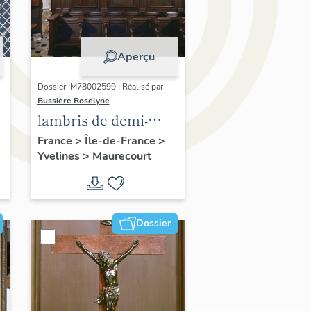
Aperçu
Dossier IM78002599 | Réalisé par
Bussière Roselyne
lambris de demi-
revêtement,
France
>
Île-de-France
>
Yvelines
>
Maurecourt
ensemble de 33
stalles
Dossier