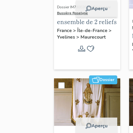
Dossier IM78002629 | Réalisé par
Aperçu
Bussière Roselyne
ensemble de 2 reliefs
France
>
Île-de-France
>
Yvelines
>
Maurecourt
Dossier
Aperçu