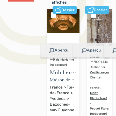
affichés
Dossier
Dossier
Dossier
IM78002723 |
Aperçu
Aperçu
Réalisé par
Dossier
Métais Marianne
IM78001436 |
(Rédacteur)
Réalisé par
Mobilier
Waltisperger
Chantal
de la
Maison de
-
maison
villégiature
France
>
Île-
Förstel
de-France
>
Louis
Judith
dite maison
Yvelines
>
(Rédacteur)
Carré
Louis Carré
-
Bazoches-
Peuvot Flora
sur-Guyonne
(Rédacteur)