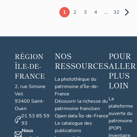
1
2
3
4
...
32
NOS
POUR
RÉGION
RESSOURCES
ALLER
ÎLE-DE-
PLUS
FRANCE
La photothèque du
LOIN
2, rue Simone
patrimoine d'Île-de-
Veil
France
La
93400 Saint-
Découvrir la richesse du
plateforme
Ouen
patrimoine francilien
ouverte du
01 53 85 59
Open data Île-de-France
patrimoine
93
Le catalogue des
(POP)
Nous
publications
Inventaire