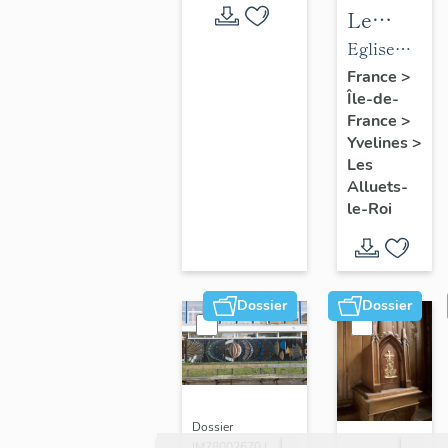
Le
mobilier
Eglise
de
paroissiale
France
>
Île-de-
l'église
Saint-
France
>
paroissial
Nicolas
Yvelines
>
Saint-
Les
Nicolas
Alluets-
le-Roi
Dossier
Dossier
Dossier
IM78002670 |