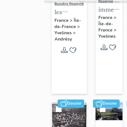
Roselyne
Bussière Roselyne
immeubles
les
maisons,
France
>
immeubles,
France
>
Île-
Île-de-
fermes
de-France
>
maisons et
France
>
Yvelines
>
fermes du
Yvelines
Andrésy
canton
d'Andrésy
Dossier
Dossier