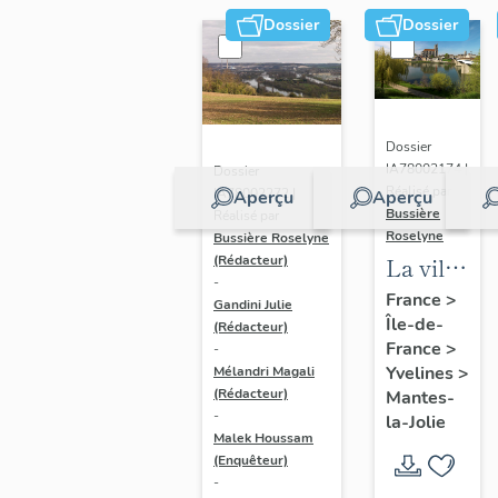
Dossier
Dossier
Dossier
IA78002174 |
Dossier
Réalisé par
IA78002272 |
Aperçu
Aperçu
Bussière
Réalisé par
Roselyne
Bussière Roselyne
La ville
(Rédacteur)
-
de
France
>
Gandini Julie
Île-de-
Mantes-
(Rédacteur)
France
>
-
la-Jolie
Yvelines
>
Mélandri Magali
(Rédacteur)
Mantes-
-
la-Jolie
Malek Houssam
(Enquêteur)
-