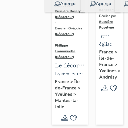
Aperçu
Aperçu
Dossier
Réalisé par
IM78002588 |
Bussière Roselyne
Réalisé par
(Rédacteur)
Bussière
-
Roselyne
Enezian Grégoire
le
(Rédacteur)
-
mobilier
église
Philippe
de
paroissiale
Emmanuelle
France
>
(Rédacteur)
Île-de-
l'église
Saint-
Le décor
France
>
Saint-
Germain
Yvelines
>
des lycées
Lycées Saint-
Germain-
Andrésy
de Mantes
Exupéry et
France
>
Île-
de-
de-France
>
Jean Rostand
Paris
Yvelines
>
(liste
Mantes-la-
supplémen
Jolie