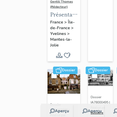
Gentili Thomas
(Rédacteur)
Présentation
de l'étude
France
>
Île-
de-France
>
Yvelines
>
Mantes-la-
Jolie
Dossier
Dossier
Dossier
IA78000495 |
Dossier
Réalisé par
IA78000985 |
Aperçu
Aperçu
Bussière
Réalisé par