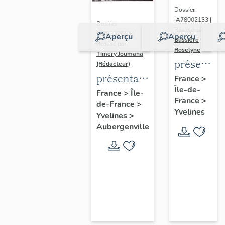
Dossier
IA78002133 |
Dossier
Réalisé par
IA78002210 |
Aperçu
Aperçu
Bussière
Réalisé par
Roselyne
Timery Joumana
présentat
(Rédacteur)
du
présentation
France
>
Île-de-
diagnostic
de l'étude
France
>
Île-
France
>
patrimonia
de-France
>
d'Elisabethville
Yvelines
Yvelines
>
urbain
Aubergenville
et
paysager
de
Seine-
Aval