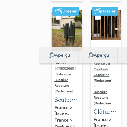
Dossier
Dossier
Dossier
Aperçu
Aperçu
IM78002711 |
Dossier
Réalisé par
IM78002660 |
Crnokrak
Réalisé par
Catherine
Bussière
(Rédacteur)
Roselyne
-
(Rédacteur)
Bussière
Sculpture
Roselyne
(Rédacteur)
: la
France
>
Clôture
Île-de-
Ronde
de
France
>
France
>
Île-de-
Yvelines
>