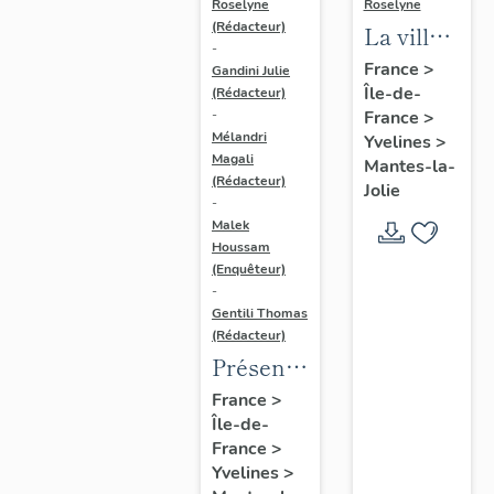
Roselyne
Roselyne
(Rédacteur)
La ville
-
de
France
>
Gandini Julie
Île-de-
Mantes-
(Rédacteur)
France
>
-
la-Jolie
Mélandri
Yvelines
>
Magali
Mantes-la-
(Rédacteur)
Jolie
-
Malek
Houssam
(Enquêteur)
-
Gentili Thomas
(Rédacteur)
Présentation
de
France
>
Île-de-
l'étude
France
>
Yvelines
>