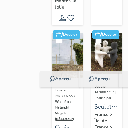
Mantes-la-
Jolie
Dossier
Dossier
Aperçu
Aperçu
Dossier
Dossier
IM78002717 |
IM78002658 |
Réalisé par
Réalisé par
Sculpture
Mélandri
: la
Magali
France
>
(Rédacteur)
Île-de-
Ronde
Croix
France
>