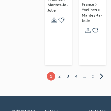
chœur
France
>
Mantes-la-
Yvelines
>
Jolie
Mantes-la-
Jolie
1
2
3
4
...
9