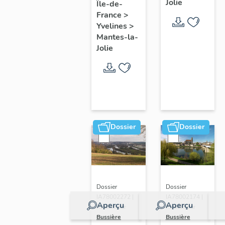
Jolie
Île-de-
de ville
France
>
Yvelines
>
Mantes-la-
Jolie
Dossier
Dossier
Dossier
Dossier
IA78002272 |
IA78002174 |
Aperçu
Aperçu
Réalisé par
Réalisé par
Bussière
Bussière