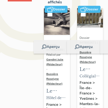
affichés
Dossier
Dossier
Dossier
IM78002671 |
Dossier
Aperçu
Aperçu
Réalisé par
IM78002649 |
Bussière
Réalisé par
Roselyne
Gandini Julie
(Rédacteur)
(Rédacteur)
Le
-
mobilier
Bussière
Collégiale
Roselyne
de la
Notre-
France
>
(Rédacteur)
Île-de-
collégiale
Dame
Le
France
>
mobilier
Hôtel de
Yvelines
>
de l'hôtel
ville
Mantes-la-
France
>