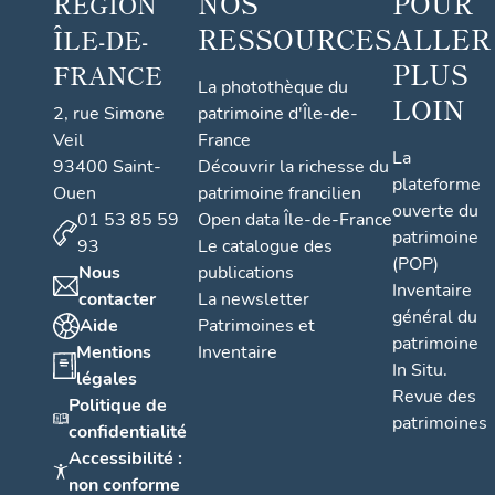
NOS
POUR
RÉGION
RESSOURCES
ALLER
ÎLE-DE-
PLUS
FRANCE
La photothèque du
LOIN
2, rue Simone
patrimoine d'Île-de-
Veil
France
La
93400 Saint-
Découvrir la richesse du
plateforme
Ouen
patrimoine francilien
ouverte du
01 53 85 59
Open data Île-de-France
patrimoine
93
Le catalogue des
(POP)
Nous
publications
Inventaire
contacter
La newsletter
général du
Aide
Patrimoines et
patrimoine
Mentions
Inventaire
In Situ.
légales
Revue des
Politique de
patrimoines
confidentialité
Accessibilité :
non conforme