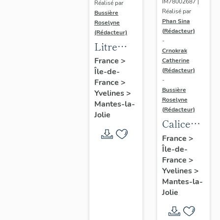
IM78002687 |
Réalisé par
Réalisé par
Bussière
Phan Sina
Roselyne
(Rédacteur)
(Rédacteur)
-
Litre
Crnokrak
funéraire
France
>
Catherine
(Rédacteur)
Île-de-
du
-
France
>
prince
Bussière
Yvelines
>
de Conti
Roselyne
Mantes-la-
(Rédacteur)
Jolie
Calice
n°2 et sa
France
>
Île-de-
patène
France
>
Yvelines
>
Mantes-la-
Jolie