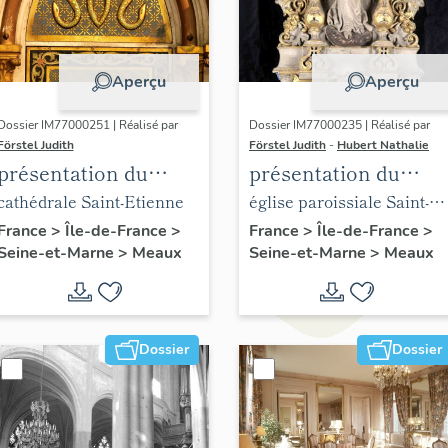
Aperçu
Aperçu
Dossier IM77000251 | Réalisé par
Dossier IM77000235 | Réalisé par
Förstel Judith
Förstel Judith
-
Hubert Nathalie
présentation du
présentation du
mobilier de la
mobilier de l'église
cathédrale Saint-Etienne
église paroissiale Saint-
cathédrale de Meaux
Saint-Nicolas de
Nicolas de Meaux
France
>
Île-de-France
>
France
>
Île-de-France
>
Seine-et-Marne
>
Meaux
Seine-et-Marne
>
Meaux
Meaux
Dossier
Dossier