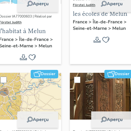
Aperçu
Aperçu
Förstel Judith
les écoles de Melun
Dossier IA77000603 | Réalisé par
France
>
Île-de-France
>
Förstel Judith
Seine-et-Marne
>
Melun
l'habitat à Melun
France
>
Île-de-France
>
Seine-et-Marne
>
Melun
Dossier
Dossier
Aperçu
Aperçu