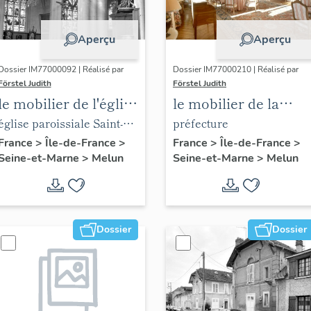
Aperçu
Aperçu
Dossier IM77000092 | Réalisé par
Dossier IM77000210 | Réalisé par
Förstel Judith
Förstel Judith
le mobilier de l'église
le mobilier de la
Saint-Aspais
préfecture de Seine-
église paroissiale Saint-
préfecture
et-Marne
Aspais
France
>
Île-de-France
>
France
>
Île-de-France
>
Seine-et-Marne
>
Melun
Seine-et-Marne
>
Melun
Dossier
Dossier