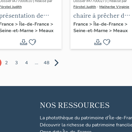
Dossier IA77000610 | Réalisé par
Dossier IM77000273 | Réalisé par
Förstel Judith
Förstel Judith
-
Malherbe Virginie
présentation de
chaire à prêcher des
l'étude du
Trinitaires
France
>
Île-de-France
>
France
>
Île-de-France
>
Seine-et-Marne
>
Meaux
Seine-et-Marne
>
Meaux
patrimoine de
Meaux
2
3
4
...
48
NOS RESSOURCES
La photothèque du patrimoine d'Île-de-Fra
Découvrir la richesse du patrimoine francili