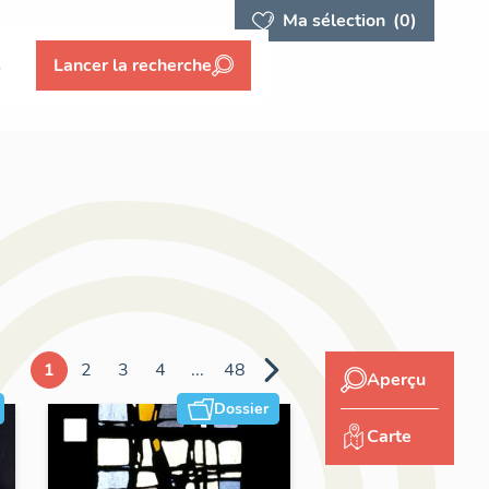
Ma sélection
(0)
s
Lancer la recherche
1
2
3
4
...
48
Aperçu
Dossier
Carte