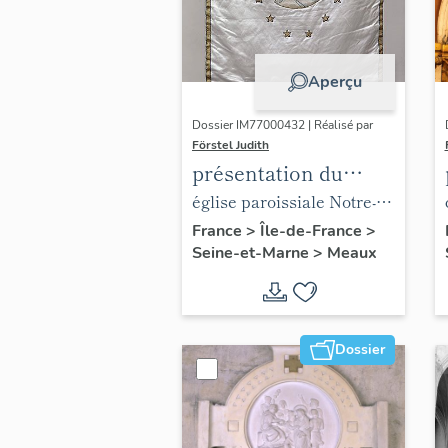
Aperçu
Dossier IM77000432 | Réalisé par
Förstel Judith
présentation du
mobilier de l'église
église paroissiale Notre-
paroissiale Notre-
Dame du Marché
France
>
Île-de-France
>
Seine-et-Marne
>
Meaux
Dame du Marché
Dossier