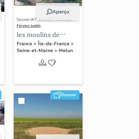
Aperçu
Dossier IA77000600 | Réalisé par
Förstel Judith
les moulins de
Melun
France
>
Île-de-France
>
Seine-et-Marne
>
Melun
Dossier