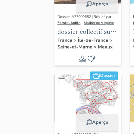
Aperçu
Dossier IA77000682 | Réalisé par
Förstel Judith
-
Malherbe Virginie
dossier collectif sur
les cours communes
France
>
Île-de-France
>
Seine-et-Marne
>
Meaux
du Faubourg Saint-
Nicolas
Dossier
Aperçu