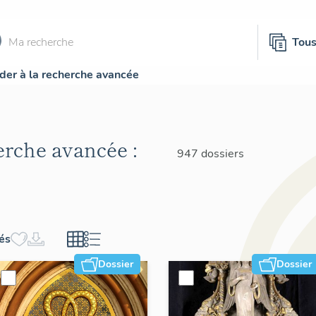
Tou
der à la recherche avancée
herche avancée :
947 dossiers
hés
Dossier
Dossier