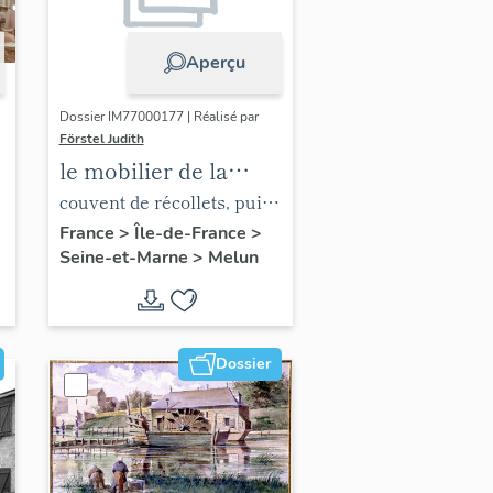
Aperçu
Dossier IM77000177 | Réalisé par
Förstel Judith
le mobilier de la
chapelle de l'hôpital
couvent de récollets, puis
hôpital
France
>
Île-de-France
>
Seine-et-Marne
>
Melun
Dossier