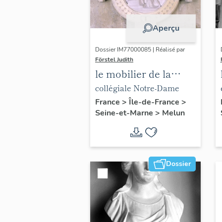
Aperçu
Dossier IM77000085 | Réalisé par
Förstel Judith
le mobilier de la
collégiale Notre-
collégiale Notre-Dame
Dame
France
>
Île-de-France
>
Seine-et-Marne
>
Melun
Dossier