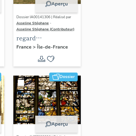
Aperçu
Dossier IA00141306 | Réalisé par
Asseline Stéphane
-
Asseline Stéphane (Contributeur)
regard
photographique sur
France
>
Île-de-France
les paysages de la
Plaine de France.
Dossier
Aperçu