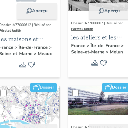
Aperçu
Aperçu
Dossier IA77000607 | Réalisé par
Dossier IA77000612 | Réalisé par
Förstel Judith
Förstel Judith
les ateliers et les
les maisons et
usines de Melun
France
>
Île-de-France
>
immeubles de
France
>
Île-de-France
>
Seine-et-Marne
>
Melun
Seine-et-Marne
>
Meaux
Meaux
Dossier
Dossier
Dossier IA77000602 | Réalisé par