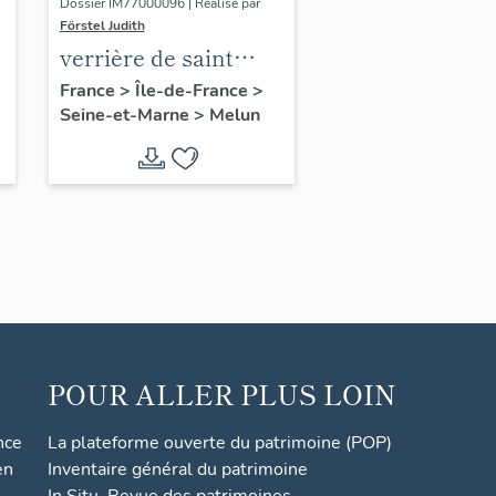
Dossier IM77000096 | Réalisé par
Förstel Judith
verrière de saint
François
France
>
Île-de-France
>
Seine-et-Marne
>
Melun
POUR ALLER PLUS LOIN
nce
La plateforme ouverte du patrimoine (POP)
en
Inventaire général du patrimoine