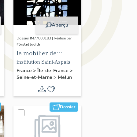
Aperçu
Dossier IM77000183 | Réalisé par
Förstel Judith
le mobilier de
l'Institution Saint-
institution Saint-Aspais
Aspais
France
>
Île-de-France
>
Seine-et-Marne
>
Melun
Dossier