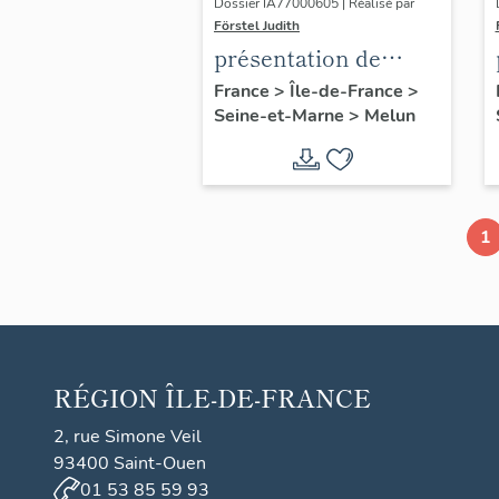
Dossier IA77000605 | Réalisé par
Förstel Judith
présentation de
l'étude du
France
>
Île-de-France
>
Seine-et-Marne
>
Melun
patrimoine de Melun
1
RÉGION
ÎLE-DE-FRANCE
2, rue Simone Veil
93400 Saint-Ouen
01 53 85 59 93