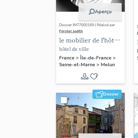
Aperçu
Dossier IM77000169 | Réalisé par
Förstel Judith
le mobilier de l'hôtel
de ville
hôtel de ville
France
>
Île-de-France
>
Seine-et-Marne
>
Melun
Dossier